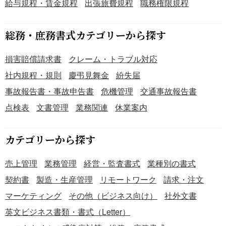
給与規程・賃金規程
出張旅費規程
職務権限規程
保と作業の標準化を目指す企業にとって、実践的な品質管
理の指針として活用いただけます。 適宜ご編集の上でご利
用いただければと存じます。 〔条文タイトル〕 第1条（目
総務・庶務書式カテゴリーから探す
的） 第2条（適用範囲） 第3条（作業環境） 第4条（使用設
備） 第5条（作業前点検） 第6条（はんだ印刷） 第7条（部
損害賠償請求書
クレーム・トラブル対応
品実装） 第8条（リフロー） 第9条（手はんだ） 第10条
社内規程・規則
慶弔見舞金
紛失届
（品質検査） 第11条（不良品処置） 第12条（異常処置）
事故報告書・事故申告書
危機管理
交通事故報告書
第13条（作業資格） 第14条（記録管理） 第15条（安全衛
生） 第16条（改定手続）
点検表
文書管理
業務関連
休業案内
カテゴリーから探す
売上管理
業務管理
経営・監査書式
業種別の書式
契約書
製造・生産管理
リモートワーク
請求・注文
マーケティング
その他（ビジネス向け）
社外文書
英文ビジネス書類・書式（Letter）