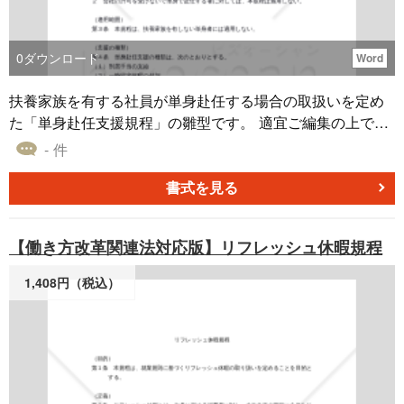
0
ダウンロード
Word
扶養家族を有する社員が単身赴任する場合の取扱いを定め
た「単身赴任支援規程」の雛型です。 適宜ご編集の上でご
利用いただければと存じます。 〔条文タイトル〕 第１条
- 件
（総則） 第２条（許可） 第３条（適用範囲） 第４条（支
援の種類） 第５条（別居手当） 第６条（一時帰宅休暇）
書式を見る
第７条（一時帰宅旅費） 第８条（流用禁止） 第９条（権利
の消滅） 第１０条（有効期間）
【働き方改革関連法対応版】リフレッシュ休暇規程
1,408円（税込）