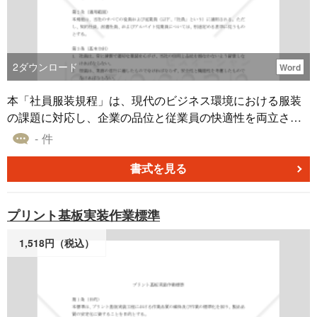
効率的な設備管理を可能にします。 適宜ご編集の上でご利
用いただければと存じます。 〔条文タイトル〕 第1条（目
的） 第2条（適用範囲） 第3条（定義） 第4条（設備保全管
理責任者） 第5条（設備保全管理者） 第6条（設備保全委員
2
ダウンロード
Word
会） 第7条（保全計画の策定） 第8条（保全計画の見直し）
第9条（日常点検） 第10条（定期点検） 第11条（法定点
本「社員服装規程」は、現代のビジネス環境における服装
検） 第12条（修理） 第13条（改善） 第14条（設備更新）
の課題に対応し、企業の品位と従業員の快適性を両立させ
第15条（外注業者の選定） 第16条（外注業務の管理） 第1
るための雛型です。 本雛型は、多様な業種や企業規模に適
- 件
7条（記録の保管） 第18条（報告） 第19条（教育訓練計
応可能な柔軟性を持ちつつ、明確な基準を提示すること
画） 第20条（教育訓練の実施） 第21条（安全作業） 第22
で、職場の秩序維持と生産性向上に貢献します。 本雛型の
書式を見る
条（安全教育） 第23条（環境への配慮）
特徴は、基本方針から具体的な服装基準、季節や特別な状
況への対応、さらには違反時の対応まで、幅広い内容を網
プリント基板実装作業標準
羅していることです。 ビジネスカジュアルを基本としなが
ら、フォーマルな場面での対応や、カジュアルデーの設定
1,518円（税込）
など、現代の多様な働き方に対応した内容となっていま
す。 また、宗教上の理由や健康上の理由による例外、妊婦
への配慮など、多様性と包摂性を重視した条項も含まれて
います。 適宜ご編集の上でご利用いただければと存じま