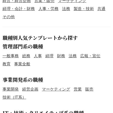
経営・経営企画
営業・販売
マーケティング
経理・会計・財務
人事・労務
法務
製造・技術
共通
その他
職種別人気テンプレートから探す
管理部門系の職種
一般事務
総務
人事
経理
財務
法務
広報・宣伝
教育
事業全般
事業開発系の職種
事業開発
経営企画
マーケティング
営業
販売
技術（IT系）
IT・技術・クリエイティブ系の職種