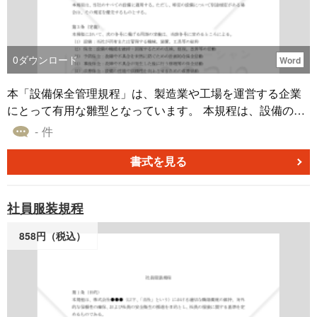
0
ダウンロード
Word
本「設備保全管理規程」は、製造業や工場を運営する企業
にとって有用な雛型となっています。 本規程は、設備の安
全性、信頼性、生産性の向上を目的とし、包括的な設備保
- 件
全管理システムの構築に必要な要素を網羅しています。 本
規程の構成は体系的で、目的から始まり、適用範囲、用語
書式を見る
の定義、責任者の設置、委員会の設立、計画の策定と見直
し、点検や修理の手順、記録の管理、報告体制、教育訓
社員服装規程
練、安全管理、環境への配慮まで、設備保全に関する重要
な側面をカバーしています。 特に、設備保全管理責任者や
858円（税込）
各部門の設備保全管理者の役割を明確に定義し、組織的な
管理体制を確立している点が特徴的です。 また、日常点検
から法定点検まで、様々なレベルの点検を規定し、予防保
全の重要性を強調しています。 さらに、設備の修理や改
善、更新に関する手順も明確に示されており、計画的かつ