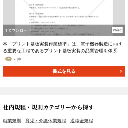
す。 〔条文タイトル〕 第1条（目的） 第2条（適用範囲）
第3条（基本方針） 第4条（日常の服装） 第5条（フォーマ
ルな場面での服装） 第6条（カジュアルデー） 第7条（季節
に応じた服装） 第8条（名札の着用） 第9条（禁止される服
装） 第10条（宗教上の理由による例外） 第11条（健康上
1
ダウンロード
Word
の理由による例外） 第12条（妊婦への配慮） 第13条（違
反時の対応） 第14条（マネージャーの責任） 第15条（相
本「プリント基板実装作業標準」は、電子機器製造におけ
談窓口） 第16条（改定） 第17条（施行日）
る重要な工程であるプリント基板実装の品質管理を体系的
にまとめた作業標準雛型です。 作業環境の管理から実装工
- 件
程の具体的な基準値、品質検査の方法、さらには不良品や
異常発生時の対応まで、製造現場で必要な要件を詳細に規
書式を見る
定しています。 特に温度や湿度などの環境条件、印刷精度
や実装位置などの品質基準については、具体的な数値を明
示し、製品品質の安定化に寄与する内容となっています。
また、作業者の資格要件や安全衛生管理についても明確に
定めており、製造現場の運営に必要な要素を網羅していま
社内規程・規則カテゴリーから探す
す。 本作業標準雛型を基に、各社の製造環境や製品特性に
合わせて調整することで、効率的な品質管理体制の構築が
就業規則
育児・介護休業規程
退職金規程
可能となります。 電子機器製造業において、製品品質の確