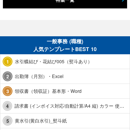
特集一覧
一般事務 (職種)
人気テンプレートBEST 10
水引蝶結び・花結び005（熨斗あり）
1
出勤簿（月別）・Excel
2
領収書（領収証）基本形・Word
3
請求書 (インボイス対応/自動計算/A4 縦) カラー 使い方解説あり
4
黄水引(黄白水引)_熨斗紙
5