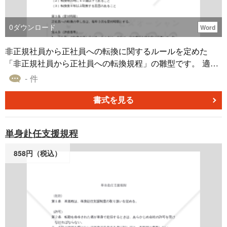
0
ダウンロード
Word
非正規社員から正社員への転換に関するルールを定めた
「非正規社員から正社員への転換規程」の雛型です。 適宜
ご編集の上でご利用いただければと存じます。 〔条文タイ
- 件
トル〕 第１条（目的） 第２条（資格要件） 第３条（受付
時期） 第４条（評価基準） 第５条（転換日） 第６条（転
書式を見る
換後の給与） 第７条（所属部署） 第８条（勤続年数の取り
扱い）
単身赴任支援規程
858円（税込）