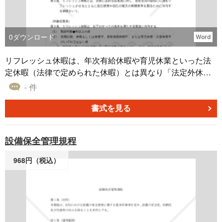
0
ダウンロード
Word
リフレッシュ休暇は、年次有給休暇や育児休業といった法
定休暇（法律で定められた休暇）とは異なり「法定外休暇
（特別休暇）」に含まれます。 法律による規定はありませ
- 件
んので、企業判断で制度をつくることで、長年勤続してい
る社員の慰労やリフレッシュ、ひいては離職対策にも繋が
書式を見る
ります。 なお、当該リフレッシュ休暇の使用は、義務化さ
れた有給５日間の使用には含まれませんので、ご注意くだ
設備保全管理規程
さい。 本書式はリフレッシュ休暇のためのルール・基準を
定めた「【働き方改革関連法対応版】リフレッシュ休暇規
968円（税込）
程」の雛型です。 適宜ご編集の上でご利用いただければと
存じます。２０１９年４月１日施行の働き方改革関連法対
応版です。 〔条文タイトル〕 第１条（目的） 第２条（定
義） 第３条（対象従業員） 第４条（休暇の日数） 第５条
（取得手続き） 第６条（賃金） 第７条（その他）