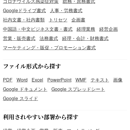
コロナウイルス感染症対策
総務・庶務書式
Googleドライブ書式
人事・労務書式
社内文書・社内書類
トリセツ
企画書
中国語・中文ビジネス文書・書式
経理業務
経営企画
営業・販売書式
法務書式
経理・会計・財務書式
マーケティング・販促・プロモーション書式
ファイル形式から探す
PDF
Word
Excel
PowerPoint
WMF
テキスト
画像
Google ドキュメント
Google スプレッドシート
Google スライド
利用されやすい部署から探す