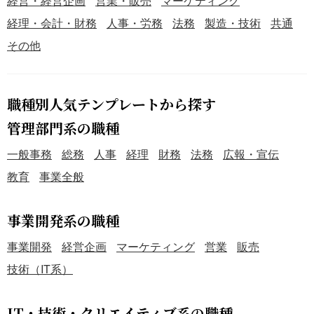
経営・経営企画
営業・販売
マーケティング
経理・会計・財務
人事・労務
法務
製造・技術
共通
その他
職種別人気テンプレートから探す
管理部門系の職種
一般事務
総務
人事
経理
財務
法務
広報・宣伝
教育
事業全般
事業開発系の職種
事業開発
経営企画
マーケティング
営業
販売
技術（IT系）
IT・技術・クリエイティブ系の職種