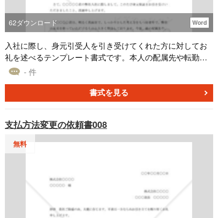
62
ダウンロード
Word
入社に際し、身元引受人を引き受けてくれた方に対してお
礼を述べるテンプレート書式です。本人の配属先や転勤、
職務に変更があればその都度連絡を行うという旨も伝えて
- 件
います。採用内定社の身元保証人へお礼を述べるテンプレ
ートです。
書式を見る
支払方法変更の依頼書008
無料