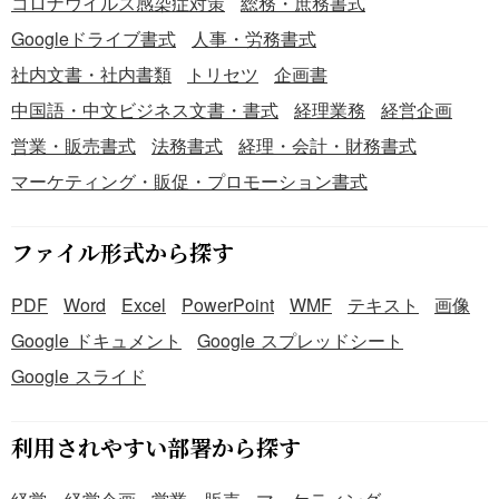
コロナウイルス感染症対策
総務・庶務書式
Googleドライブ書式
人事・労務書式
社内文書・社内書類
トリセツ
企画書
中国語・中文ビジネス文書・書式
経理業務
経営企画
営業・販売書式
法務書式
経理・会計・財務書式
マーケティング・販促・プロモーション書式
ファイル形式から探す
PDF
Word
Excel
PowerPoint
WMF
テキスト
画像
Google ドキュメント
Google スプレッドシート
Google スライド
利用されやすい部署から探す