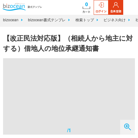
0
ログイン
会員登録
カート
bizocean
bizocean書式テンプレ
検索トップ
ビジネス向け
【改正民法対応版】（相続人から地主に対
する）借地人の地位承継通知書
/1