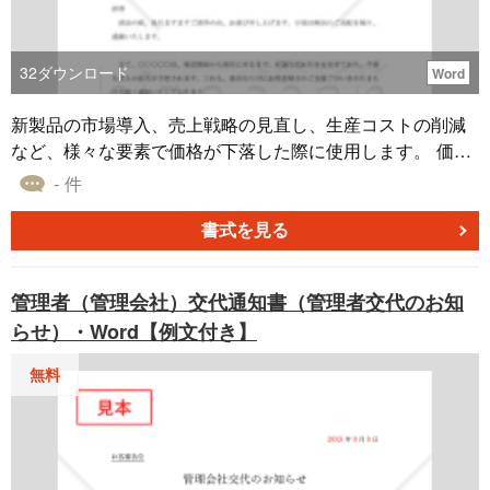
32
ダウンロード
Word
新製品の市場導入、売上戦略の見直し、生産コストの削減
など、様々な要素で価格が下落した際に使用します。 価格
の減少は一般に、顧客にとっては歓迎される事象であり、
- 件
事業の拡大や顧客満足度の向上につながる可能性がありま
す。そのため、この文書は顧客の興味を引く可能性のある
書式を見る
有力な手段となります。 価格の調整がなぜ起きたのか、ま
たその価格変更が顧客にどのような利益をもたらすのかを
管理者（管理会社）交代通知書（管理者交代のお知
強調することで、顧客からの肯定的な反応を得られます。
らせ）・Word【例文付き】
この文書は、顧客へ送るメールや手紙の文例としてお使い
ください。
無料