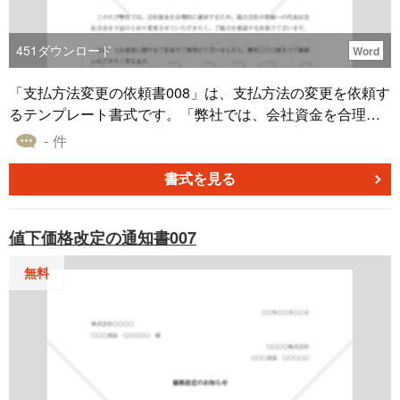
451
ダウンロード
Word
「支払方法変更の依頼書008」は、支払方法の変更を依頼す
るテンプレート書式です。「弊社では、会社資金を合理的
に運営するため、協力会社の皆様への代金お支払方法を下
- 件
記のとおり変更させていただきたく、ご協力を要請する次
第でございます。」といった内容を伝える文例、テンプレ
書式を見る
ート書式としてご活用ください。例えば企業経営の柔軟性
を保つためや、資金の流動性を高める際、関連する取引先
値下価格改定の通知書007
や協力会社に対して新しい支払い条件を提案する場面に適
しています。
無料