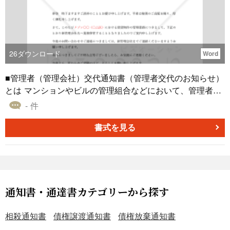
26
ダウンロード
Word
■管理者（管理会社）交代通知書（管理者交代のお知らせ）
とは マンションやビルの管理組合などにおいて、管理者や
管理会社が変更されたことを、関係者に正式に知らせるた
- 件
めの文書です。変更の事実と新たな管理者情報を明確に伝
え、関係者間の混乱を防ぐ、重要な役割を持ちます。 ■利
書式を見る
用するシーン ・マンション管理組合で、新しい管理会社に
業務を委託した際に利用します。 ・管理者の交代が法的に
認められた際、関係各所に変更を周知する場面で利用しま
す。 ・管理体制の変更を関係者に迅速かつ、正式に知らせ
る必要がある場合に利用します。 ■利用する目的 ・管理者
通知書・通達書カテゴリーから探す
や管理会社の変更を正式に知らせ、トラブル防止のために
利用します。 ・管理業務引継ぎの透明性を確保し、関係者
相殺通知書
債権譲渡通知書
債権放棄通知書
との信頼関係を維持するために利用します。 ・今後の連絡