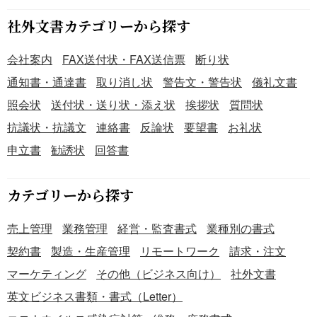
先や管理責任者を明確にし、円滑な運用を図るために利用
社外文書カテゴリーから探す
します。 ■利用するメリット ・管理交代の事実を関係者全
員に分かりやすく周知でき、混乱を防止することが可能で
会社案内
FAX送付状・FAX送信票
断り状
す。 ・書面で正式に通知するため、証拠資料となり、法的
リスク軽減に役立ちます。 ・交代後の管理体制を明確化
通知書・通達書
取り消し状
警告文・警告状
儀礼文書
し、新管理者による円滑な管理業務開始を支援します。 こ
照会状
送付状・送り状・添え状
挨拶状
質問状
ちらはWordで作成した、管理者（管理会社）交代通知書の
抗議状・抗議文
連絡書
反論状
要望書
お礼状
テンプレートです。ダウンロードは無料なので、不動産の
管理者や管理会社が変更となった際に、ご活用ください。
申立書
勧誘状
回答書
カテゴリーから探す
売上管理
業務管理
経営・監査書式
業種別の書式
契約書
製造・生産管理
リモートワーク
請求・注文
マーケティング
その他（ビジネス向け）
社外文書
英文ビジネス書類・書式（Letter）