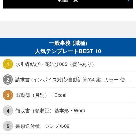
一般事務 (職種)
人気テンプレートBEST 10
水引蝶結び・花結び005（熨斗あり）
1
請求書 (インボイス対応/自動計算/A4 縦) カラー 使い方解説あり
2
出勤簿（月別）・Excel
3
領収書（領収証）基本形・Word
4
書類送付状 シンプル09
5