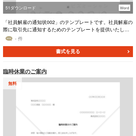
51
ダウンロード
Word
「社員解雇の通知状002」のテンプレートです。社員解雇の
際に取引先に通知するためのテンプレートを提供いたしま
す。円滑なコミュニケーションと適切な通知の実現に役立
- 件
つ手段として、このテンプレートをご利用いただければ幸
いです。解雇に関する詳細な情報を適切に伝え、双方の理
書式を見る
解を促進するためにぜひご活用ください。
臨時休業のご案内
無料