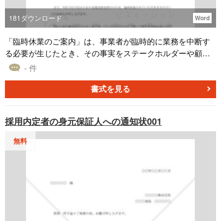
181
ダウンロード
Word
「臨時休業のご案内」は、事業者が臨時的に業務を中断す
る必要が生じたとき、その事実をステークホルダーや顧客
に通知するための文書です。例えば、社内研修や社員旅
- 件
行、設備の保守点検など、さまざまな理由での休業時に、
期間や理由をわかりやすく伝えることが求められます。こ
書式を見る
の文書を活用すれば、休業の背景や再開日などの詳細を具
体的に案内し、顧客の理解を深めることができます。
採用内定者の身元保証人への通知状001
無料