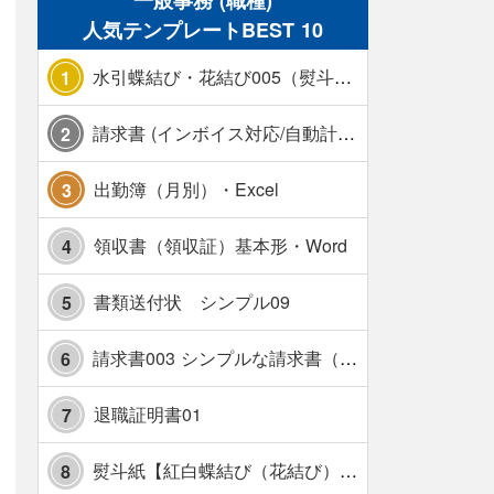
一般事務 (職種)
人気テンプレートBEST 10
水引蝶結び・花結び005（熨斗あり）
1
請求書 (インボイス対応/自動計算/A4 縦) カラー 使い方解説あり
2
出勤簿（月別）・Excel
3
領収書（領収証）基本形・Word
4
書類送付状 シンプル09
5
請求書003 シンプルな請求書（消費税10％対応）
6
退職証明書01
7
熨斗紙【紅白蝶結び（花結び）・水引7本】・Excel
8