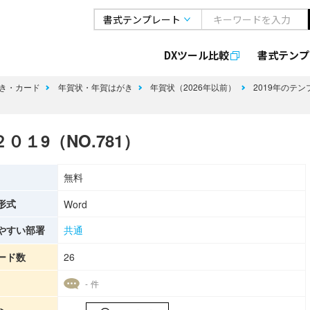
DXツール比較
書式
テンプ
き・カード
年賀状・年賀はがき
年賀状（2026年以前）
2019年のテ
０１9（NO.781）
無料
形式
Word
やすい部署
共通
ード数
26
- 件