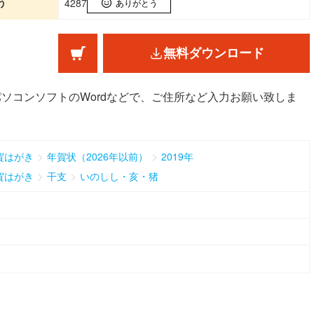
う
4287
ありがとう
無料ダウンロード
パソコンソフトのWordなどで、ご住所など入力お願い致しま
>
>
賀はがき
年賀状（2026年以前）
2019年
>
>
賀はがき
干支
いのしし・亥・猪