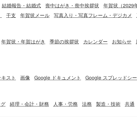
結婚報告・結婚式
喪中はがき・喪中挨拶状
年賀状（2029
）
干支
年賀状メール
写真入り・写真フレーム・デジカメ
年賀状・年賀はがき
季節の挨拶状
カレンダー
お知らせ
テキスト
画像
Google ドキュメント
Google スプレッドシ
ング
経理・会計・財務
人事・労務
法務
製造・技術
共通