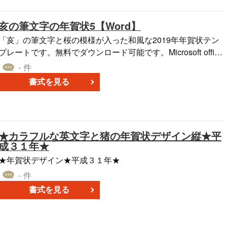
亥の筆文字の年賀状5【Word】
「亥」の筆文字と桜の模様が入った和風な2019年年賀状テン
プレートです。無料でダウンロード可能です。Microsoft office
Word（ワード）形式になっていますので、住所や名前や文章
- 件
を変更してそのまま印刷できます。
書式を見る
★カラフルな英文字と猪の年賀状デザイン縦★平
成３１年★
★年賀状デザイン★平成３１年★
- 件
書式を見る