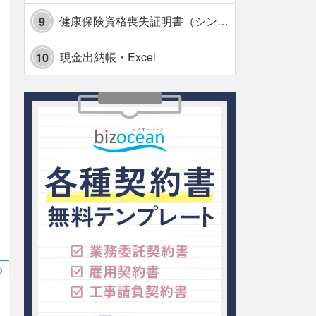
健康保険資格喪失証明書（シンプル表形式版）・Excel【見本付き】
9
現金出納帳・Excel
10