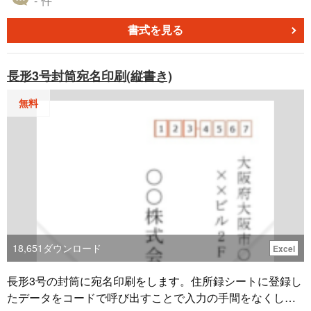
- 件
2020.01.28
非常に使いやすいです
書式を見る
退会済み
2019.12.23
長形3号封筒宛名印刷(縦書き)
宛名書きが一気に短縮され、字が汚い私には最高！ はがき
テンプレもチャレンジしたい
無料
18,651
ダウンロード
Excel
長形3号の封筒に宛名印刷をします。住所録シートに登録し
たデータをコードで呼び出すことで入力の手間をなくしま