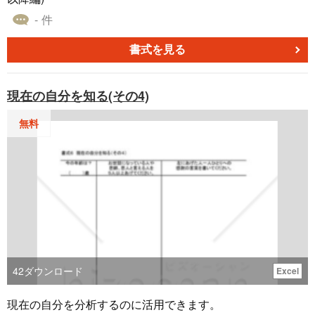
しても0が消えてしまい、どうしても2桁表示されてしまい
- 件
ます。 どうしたら改善されますでしょうか？
書式を見る
サービス
女性／40代
[業種]
2021.05.20
現在の自分を知る(その4)
まさに求めていたものを提供していただきありがとうござ
います。 差出人の電話番号を携帯で入力したいのですが、
無料
090の3桁がどうしても90で表示されてしまいます。 入力の
仕方が悪いのでしょうか。
建設・建築
男性／60代
[業種]
2020.08.26
早速、使用させて頂きました。 とても助かりました。 あり
がとうございます。
飲食・宿泊
男性／70代
42
ダウンロード
[業種]
Excel
2020.08.08
現在の自分を分析するのに活用できます。
毎月、母（９８歳）に湿布テープを送っています。レター