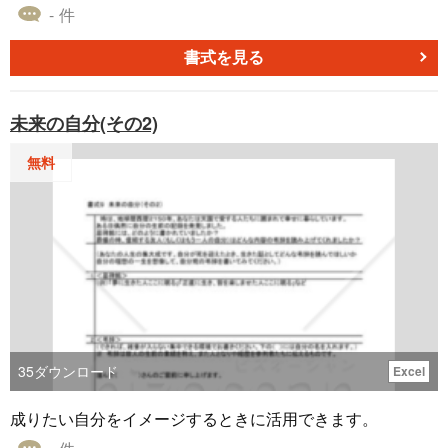
パックの宛名を毎月書いていました これからは、重宝して
- 件
使わせていただきます。 ６９歳長男より
書式を見る
退会済み
2020.06.23
未来の自分(その2)
とても使いやすく愛用しています。 お届け先の郵便番号が
出るとさらにうれしいです
無料
ＩＴ・広告・マスコミ
女性／30代
[業種]
2020.05.12
まだ使ってないですがドンピシャで求めていたもので助か
ります
小売・卸売・商社
女性／50代
[業種]
2020.04.08
35
ダウンロード
Excel
ありがとうございました。
成りたい自分をイメージするときに活用できます。
電気・ガス・水道
女性／40代
[業種]