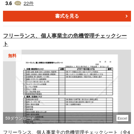
す。
3.6
22
件
書式を見る
フリーランス、個人事業主の危機管理チェックシー
ト
無料
59
ダウンロード
Excel
フリーランス、個人事業主の危機管理チェックシート（全4