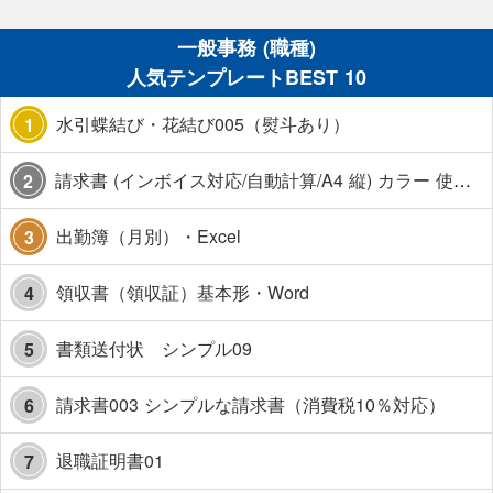
一般事務 (職種)
人気テンプレートBEST 10
水引蝶結び・花結び005（熨斗あり）
1
請求書 (インボイス対応/自動計算/A4 縦) カラー 使い方解説あり
2
出勤簿（月別）・Excel
3
領収書（領収証）基本形・Word
4
書類送付状 シンプル09
5
請求書003 シンプルな請求書（消費税10％対応）
6
退職証明書01
7