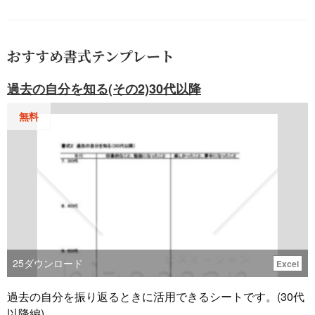
ックライトがありましたので、修正液を使うと汚くなるの
で、シール紙に今送る住所等を印刷をしました、綺麗に収
まって満足しました。次も使えるので助かります、ありが
おすすめ書式テンプレート
とうございました。
過去の自分を知る(その2)30代以降
建設・建築
男性／50代
[業種]
無料
2024.10.18
ありがとうございました。
小売・卸売・商社
その他・答えたくない／60代
[業種]
2024.09.22
自社の社名が長いのでとても重宝しています。
建設・建築
女性／50代
[業種]
2021.08.23
25
ダウンロード
Excel
レターパックを利用する機会が多いので、その度の記入す
る作業が省け、とても重宝してます。 提供ありがとうござ
過去の自分を振り返るときに活用できるシートです。(30代
います。 差出欄の電話番号の局番3桁の最初の0が何度入力
以降編)