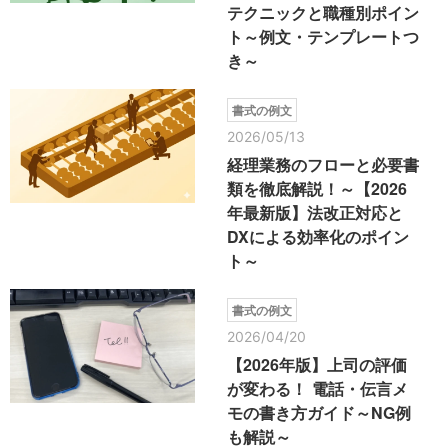
テクニックと職種別ポイン
ト～例文・テンプレートつ
き～
書式の例文
2026/05/13
経理業務のフローと必要書
類を徹底解説！～【2026
年最新版】法改正対応と
DXによる効率化のポイン
ト～
書式の例文
2026/04/20
【2026年版】上司の評価
が変わる！ 電話・伝言メ
モの書き方ガイド～NG例
も解説～