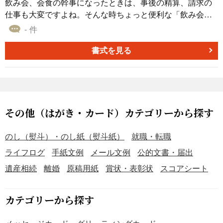
飲み会、会食の幹事になったときは、事後の精算、請求の
仕事も大変ですよね。そんな時ちょっと便利な「飲み会・
会食精算ワークシート」を使ってみませんか。excelの勉
- 件
強、練習にもなります。excelが算出した数字をそのまま請
求額とするのではなく、最終的な数字は幹事のあなたが決
書式を見る
め打ちしていくというところがミソです。 部長には割り勘
の金額の1.5倍出してもらおうとか、アルコールを飲まずソ
フトドリンクだけだった人には割引しようとか、この人は
ゲストだから請求額ゼロにしようなどということも簡単に
できます。 入力用のセル（黄色くしてあります）と自動算
その他（はがき・カード）カテゴリーから探す
出用のセルとがあり、自動算出用のセルにはexcelの関数が
入れてあります。行の挿入やコピペなどをするときは、ご
のし（熨斗）・のし紙（熨斗紙）
就職・転職
留意ください。その他、使用上の注意点などがワークシー
ライフログ
手紙文例
メール文例
公的文書・届出
トの下に書いてありますので、ご一読の上、ご利用くださ
遺産相続
離婚
原稿用紙
賞状・表彰状
スコアシート
い。
カテゴリーから探す