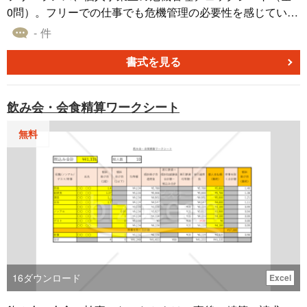
0問）。フリーでの仕事でも危機管理の必要性を感じていま
す。コロナ、紛争等々、弱い立場だからこそしっかりと危
- 件
機管理にそなえて仕事に取り組む必要を感じています。こ
れが全てではありませんが、危機管理やリスク管理を考え
書式を見る
るきっかけになって頂ければと思います。フリーの方以外
でも参考になると思います。
飲み会・会食精算ワークシート
無料
16
ダウンロード
Excel