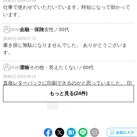
2026.03.04
仕事で使わせていただいています。時短になって助かって
います。
金融・保険
女性／30代
[業種]
2025.07.12
書き損じ無駄になりませんでした。 ありがとうございま
す。
運輸
その他・答えたくない／60代
[業種]
2025.06.12
直接レターパックに印刷できるのかと思っていました。 印
刷のサイズ、設定等、何に合わせたらいいのかわからない
もっと見る(24件)
です。 シールタイプだと既定のサイズがあるかと思うので
1
2
>
すが。
福祉・介護
女性／60代
[業種]
2025.01.24
住所氏名などを記入してしまって必要なくなったレターパ