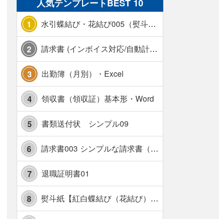
人気テンプレートBEST 10
水引蝶結び・花結び005（熨斗あり）
1
請求書 (インボイス対応/自動計算/A4 縦) カラー 使い方解説あり
2
出勤簿（月別）・Excel
3
領収書（領収証）基本形・Word
4
書類送付状 シンプル09
5
請求書003 シンプルな請求書（消費税10％対応）
6
退職証明書01
7
熨斗紙【紅白蝶結び（花結び）・水引7本】・Excel
8