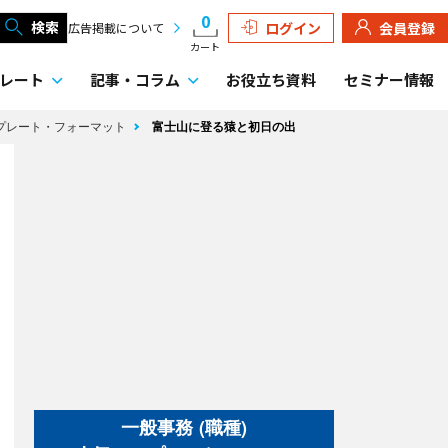
0
検索
ログイン
会員登録
広告掲載について
カート
レート
記事・
コラム
お役立ち資料
セミナー情報
ンプレート・フォーマット
富士山に登る猿と初日の出
一般事務 (職種)