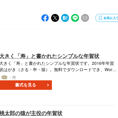
大きく「寿」と書かれたシンプルな年賀状
大きく「寿」と書かれたシンプルな年賀状です。2016年年賀
状はがき（さる・申・猿）。無料でダウンロードでき、Word
ファイルになっているためそのまま印刷できます。
- 件
書式を見る
桃太郎の猿が主役の年賀状