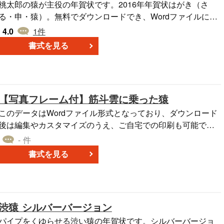
桃太郎の猿が主役の年賀状です。2016年年賀状はがき（さ
る・申・猿）。無料でダウンロードでき、Wordファイルにな
っているためそのまま印刷できます。
4.0
1
件
書式を見る
【写真フレーム付】筋斗雲に乗った猿
このデータはWordファイル形式となっており、ダウンロード
後は編集やカスタマイズのうえ、ご自宅での印刷も可能で
す。写真フレームが組み込まれているので、ご家族やペット
- 件
の写真やメッセージを追加して、オリジナルの年賀状を作成
書式を見る
することができます。更に、このデータは無料で提供してい
ます。どなたでもダウンロードして利用することができま
す。申年の年賀状作成の際のテンプレートやデザインの一助
として、ぜひご利用ください。
渋猿 シルバーバージョン
パイプをくゆらせる渋い猿の年賀状です。シルバーバージョ