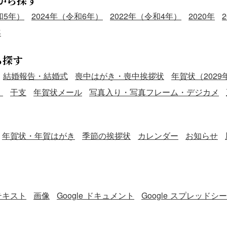
から探す
和5年）
2024年（令和6年）
2022年（令和4年）
2020年
年
ら探す
結婚報告・結婚式
喪中はがき・喪中挨拶状
年賀状（2029
）
干支
年賀状メール
写真入り・写真フレーム・デジカメ
年賀状・年賀はがき
季節の挨拶状
カレンダー
お知らせ
テキスト
画像
Google ドキュメント
Google スプレッドシ