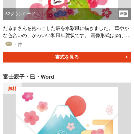
62
ダウンロード
画像
だるまさんを抱っこした辰を水彩風に描きました。 華やか
な色合いの、かわいい和風年賀状です。 画像形式はjpg、解
像度は300dpiです。 148×100mmのはがきサイズデザイン
- 件
テンプレートです。 同じデザインでWordタイプもございま
す。 どちらも無料ダウンロードしてご利用ください。
書式を見る
富士親子・巳・Word
無料