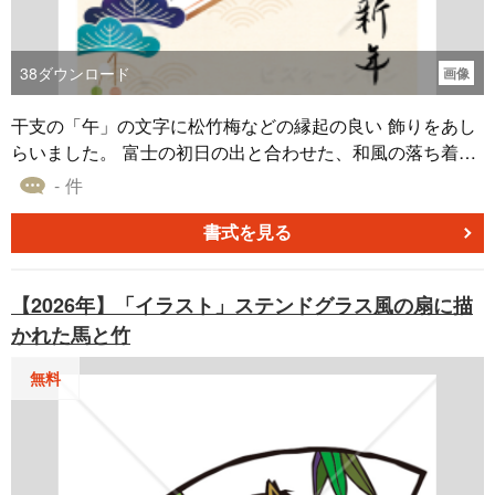
38
ダウンロード
画像
干支の「午」の文字に松竹梅などの縁起の良い 飾りをあし
らいました。 富士の初日の出と合わせた、和風の落ち着き
がありながらも 華やかな年賀状です。 フォーマルにもお使
- 件
いいただけるデザインです。 画像形式はjpg、解像度は300
dpiです。 148×100mmのはがきサイズデザインテンプレー
書式を見る
トです。 同じデザインでWordタイプもございます。 どち
らも無料ダウンロードしてご利用ください。
【2026年】「イラスト」ステンドグラス風の扇に描
かれた馬と竹
無料