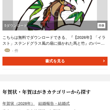
5
ダウンロード
画像
こちらは無料でダウンロードできる、『【2026年】「イラ
スト」ステンドグラス風の扇に描かれた馬と竹』のパーツ
素材です。 ■デザイン ・新年の「繁栄」を願う扇の枠内
- 件
に、2026年の干支「午（うま）」と、真っ直ぐ伸びる
「竹」をあしらった吉祥デザインです。 ・イラストは、黒
書式を見る
く太い輪郭線で区切り、その内側をさまざまな色で塗り分
ける「ステンドグラス」を思わせる技法で描かれていま
す。非常に装飾的で、モダンなスタイルが特徴です。 ・馬
の横顔と竹の葉を、リズミカルに配置した構図です。アー
ティスティックで目を引くため、個性的な年賀状を作りた
年賀状・年賀はがきカテゴリーから探す
い方や、クリエイティブな職業の相手に適しています。 ■
色 ・馬の顔は茶色、紫、赤、ベージュ、黄土色など、竹の
年賀状（2028年）
結婚報告・結婚式
葉は緑、黄緑、紫などというように、非常に多くの色が用