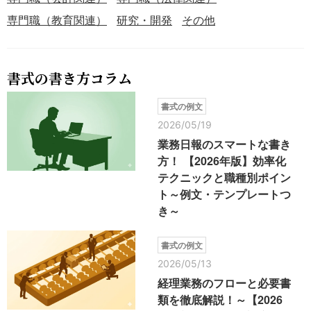
専門職（教育関連）
研究・開発
その他
書式の書き方コラム
書式の例文
2026/05/19
業務日報のスマートな書き
方！ 【2026年版】効率化
テクニックと職種別ポイン
ト～例文・テンプレートつ
き～
書式の例文
2026/05/13
経理業務のフローと必要書
類を徹底解説！～【2026