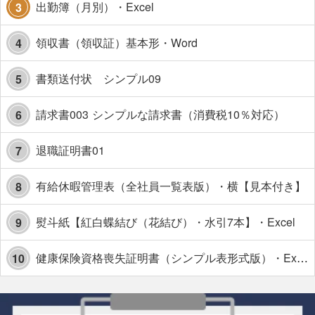
出勤簿（月別）・Excel
3
領収書（領収証）基本形・Word
4
書類送付状 シンプル09
5
請求書003 シンプルな請求書（消費税10％対応）
6
退職証明書01
7
有給休暇管理表（全社員一覧表版）・横【見本付き】
8
熨斗紙【紅白蝶結び（花結び）・水引7本】・Excel
9
健康保険資格喪失証明書（シンプル表形式版）・Excel【見本付き】
10