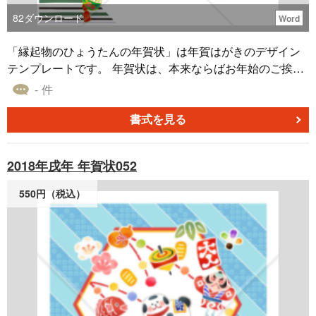
82
ダウンロード
Word
「縁起物のひょうたんの年賀状」は年賀はがきのデザイン
テンプレートです。 年賀状は、本来ならばお年始のご挨拶
に伺うべきところを、失礼ながら書面で済ませるための挨
- 件
拶状です。新年を祝う言葉(賀詞)を書き、旧年中のお礼や先
方の幸福を祈る言葉、今年もよろしくという意味の言葉な
書式を見る
どを続け、近況などを書き添えましょう。Word（ワード）
データになっているので、簡単に文章の編集やデザインフ
2018年戌年 年賀状052
ォントを利用することができます。無料ダウンロードして
ご利用ください。
550円（税込）