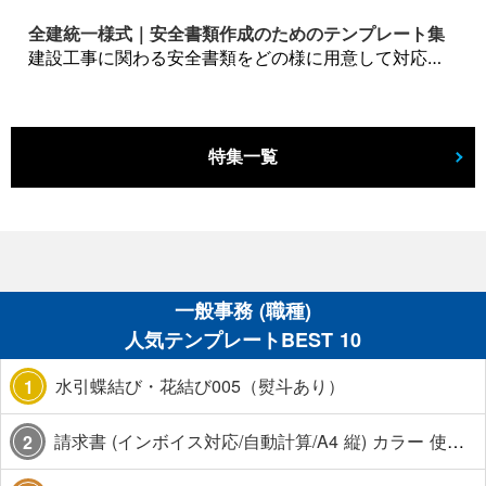
全建統一様式｜安全書類作成のためのテンプレート集
建設工事に関わる安全書類をどの様に用意して対応するか？関連書式テンプレートから書き方の注意点などの役立つコラムをbizoceanがお届けします。
特集一覧
一般事務 (職種)
人気テンプレートBEST 10
水引蝶結び・花結び005（熨斗あり）
1
請求書 (インボイス対応/自動計算/A4 縦) カラー 使い方解説あり
2