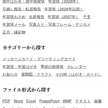
喪中はがき・喪中挨拶状
年賀状（2029年）
いられています。 ・多彩な色使いが、イラストに情熱的で
引越し報告・転居報告
年賀状（2026年以前）
エネルギッシュな印象を与えています。特に紫や赤といっ
たアクセントカラーが、デザインをより印象深くしていま
年賀状おさめ
出産報告
年賀状（2027年）
干支
す。 ・強い黒色の輪郭線が、ステンドグラスの縁（ふち）
年賀状メール
写真入り・写真フレーム・デジカメ
のように機能し、多様な色面を一つのデザインとしてまと
正月・縁起物
め上げ、全体に引き締まった印象を与えています。 『【20
26年】「イラスト」ステンドグラス風の扇に描かれた馬と
竹』は、PNG形式で作成しています。オリジナルの年賀状
カテゴリーから探す
作りに、ご活用いただけると幸いです。
メッセージカード・グリーティングカード
年賀状・年賀はがき
季節の挨拶状
カレンダー
お知らせ
展開図・クラフト
その他（はがき・カード）
ファイル形式から探す
PDF
Word
Excel
PowerPoint
WMF
テキスト
画像