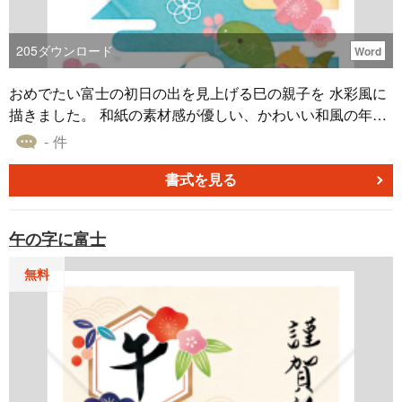
205
ダウンロード
Word
おめでたい富士の初日の出を見上げる巳の親子を 水彩風に
描きました。 和紙の素材感が優しい、かわいい和風の年賀
状です。 フォーマルにもお使いいただきやすいデザインで
- 件
す。 Word形式なので、住所や挨拶文などを 簡単に編集・
入力してお使いいただけます。 はがきサイズのデザインテ
書式を見る
ンプレートです。 同じデザインでjpg形式もございます。
どちらも無料ダウンロードしてご利用ください。
午の字に富士
無料