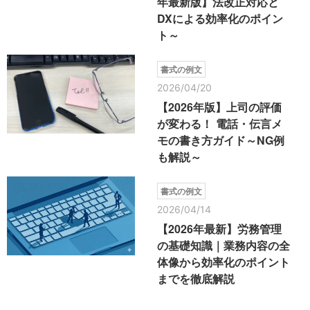
年最新版】法改正対応と
DXによる効率化のポイン
ト～
書式の例文
2026/04/20
【2026年版】上司の評価
が変わる！ 電話・伝言メ
モの書き方ガイド～NG例
も解説～
書式の例文
2026/04/14
【2026年最新】労務管理
の基礎知識｜業務内容の全
体像から効率化のポイント
までを徹底解説