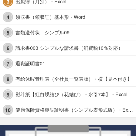
出勤簿（月別）・Excel
3
領収書（領収証）基本形・Word
4
書類送付状 シンプル09
5
請求書003 シンプルな請求書（消費税10％対応）
6
退職証明書01
7
有給休暇管理表（全社員一覧表版）・横【見本付き】
8
熨斗紙【紅白蝶結び（花結び）・水引7本】・Excel
9
健康保険資格喪失証明書（シンプル表形式版）・Excel【見本付き】
10