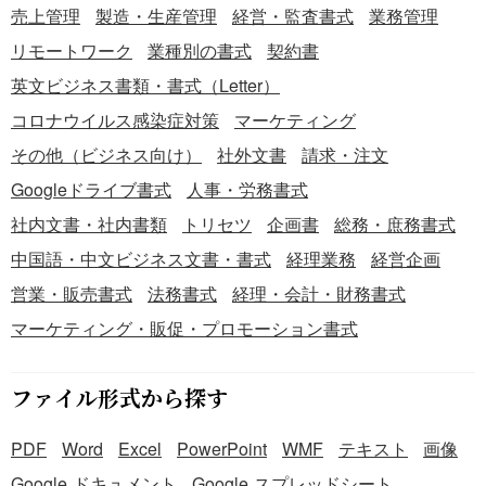
際の運用に合わせた内容を記載しましょう。 ＜法令に配慮
売上管理
製造・生産管理
経営・監査書式
業務管理
した内容とする＞ 支払期日や禁止行為に関する記載につい
リモートワーク
業種別の書式
契約書
て、取適法に基づいた適切な記載になっているか確認する
ことが重要です。 ■テンプレートの利用メリット ＜シンプ
英文ビジネス書類・書式（Letter）
ルで実務に直結する構成＞ 必要な支払条件が整理されてお
コロナウイルス感染症対策
マーケティング
り、すぐに業務で活用できます。 ＜見本付きで導入がスム
その他（ビジネス向け）
社外文書
請求・注文
ーズ＞ 記載例を参考にすることで、初めてでも迷わず作成
できます。 ＜Excel形式でカスタマイズ可能＞ 自社の取引
Googleドライブ書式
人事・労務書式
条件や管理項目に合わせて柔軟に編集可能です。 ※本テン
社内文書・社内書類
トリセツ
企画書
総務・庶務書式
プレートは汎用的な書式例です。個別の事情により適切な
中国語・中文ビジネス文書・書式
経理業務
経営企画
記載や法的効力は異なるため、必要に応じて弁護士等の専
門家にご相談ください。
営業・販売書式
法務書式
経理・会計・財務書式
マーケティング・販促・プロモーション書式
ファイル形式から探す
PDF
Word
Excel
PowerPoint
WMF
テキスト
画像
Google ドキュメント
Google スプレッドシート