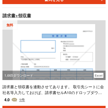
算を行います。宛先・数量/金額以外が、2枚目以降に複写
されます。
請求書+領収書
無料
1,665
ダウンロード
Excel
請求書と領収書を連動させてあります。 取引先シートに会
社名等入力しておけば、請求書セルA10のドロップダウン
リストで選択できます。選択すると住所等表示されます。
4.0
1
件
【請求書】 発行日、宛先(A10)、発行者、振込先、件名、支