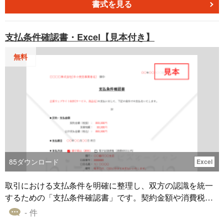
払い期限、請求内容、(備考)を入力してください。 消費税
書式を見る
率(G39)は10%又は8%を選択できるようになってます。
【領収書】 日付のみ変更してください。 他は全て請求書の
支払条件確認書・Excel【見本付き】
内容を反映させてあります。
無料
85
ダウンロード
Excel
取引における支払条件を明確に整理し、双方の認識を統一
するための「支払条件確認書」です。契約金額や消費税、
合計支払金額、支払期日、支払方法などの基本情報に加
- 件
え、遅延利息や禁止条項といった重要事項も網羅されてお