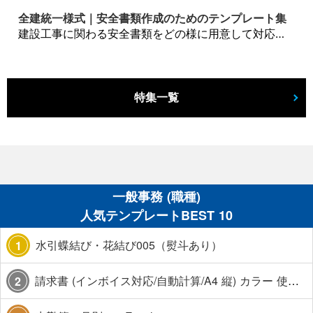
全建統一様式｜安全書類作成のためのテンプレート集
建設工事に関わる安全書類をどの様に用意して対応するか？関連書式テンプレートから書き方の注意点などの役立つコラムをbizoceanがお届けします。
特集一覧
一般事務 (職種)
人気テンプレートBEST 10
水引蝶結び・花結び005（熨斗あり）
1
請求書 (インボイス対応/自動計算/A4 縦) カラー 使い方解説あり
2