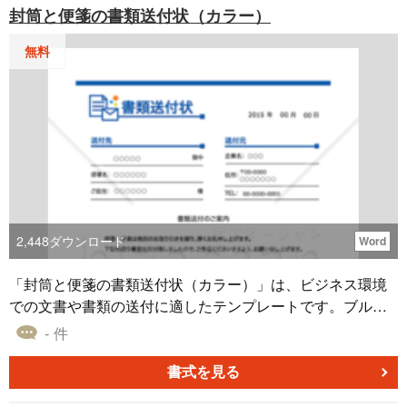
封筒と便箋の書類送付状（カラー）
式で編集が容易＞ 商品群ごとの文面バリエーション作成な
ど、用途に応じた柔軟な編集が可能です。 ＜例文付きでス
無料
ムーズに作成＞ ビジネスシーンに適した文例を参考にしな
がら作成できます。 ＜無料で業務効率を向上＞ 無料ダウン
ロードですぐに活用できるため、ゼロから文面を考える時
間や外注コストを削減できます。
2,448
ダウンロード
Word
「封筒と便箋の書類送付状（カラー）」は、ビジネス環境
での文書や書類の送付に適したテンプレートです。ブルー
で統一されたデザインが相手に安心感や誠実感を与え、封
- 件
筒と便箋のイラストが視覚的ガイダンスを提供します。新
製品の資料をパートナー企業に送る場合や、提案書をクラ
書式を見る
イアントに届けるときなど、さまざまな状況での利用が考