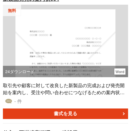
無料
24
ダウンロード
Word
取引先や顧客に対して改良した新製品の完成および発売開
始を案内し、受注や問い合わせにつなげるための案内状で
す。従来製品からの改良点や性能向上のポイントを丁寧に
- 件
伝えつつ、カタログ同封の有無や発売日、問い合わせ対応
までを一通の文書で整理できる構成となっています。 ■新
書式を見る
製品発売の案内状とは 自社が新たに発売する製品の内容や
特長、発売開始日などを取引先企業に知らせ、購入や採用