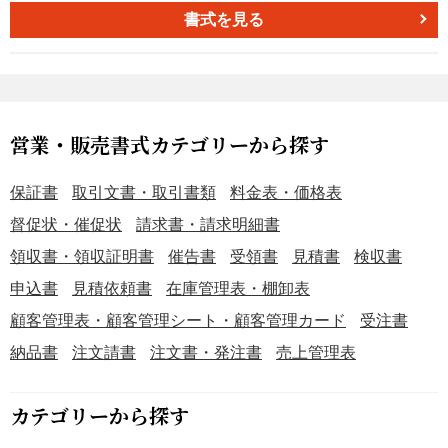
り、取引の透明性とコンプライアンス対応の徹底に役立ち
書式を見る
ます。 ■支払条件確認書とは 契約に基づく支払金額や期
日、方法などの条件を明文化し、当事者間で確認するため
の書式です。事前に条件を明確化することで、支払遅延や
条件認識の相違といったトラブルを防止し、安定した取引
関係の構築に寄与します。また、中小受託取引適正化法
営業・販売書式カテゴリーから探す
（取適法）で禁止される行為（受領拒否・代金の減額・返
品・買いたたき・購入／利用強制・報復措置等）を行わな
保証書
取引文書・取引書類
料金表・価格表
い旨を明記しておくことで、コンプライアンスの観点から
督促状・催促状
請求書・請求明細書
も説明可能性を高めることができます。 ■テンプレートの
領収書・領収証明書
催告書
受領書
見積書
検収書
利用シーン ＜業務委託・外注契約の締結時に＞ 制作業務や
サービス提供における支払条件を整理し、双方で確認する
申込書
見積依頼書
在庫管理表・棚卸表
場面に適しています。 ＜経理・契約管理の効率化に＞ 契約
顧客管理表・顧客管理シート・顧客管理カード
受注書
金額や支払期日を一覧で管理し、社内の情報共有や管理業
納品書
注文請書
注文書・発注書
売上管理表
務の効率化に活用できます。 ■作成・利用時のポイント ＜
金額・期日を正確に記載＞ 契約金額や消費税、支払期日を
明確に記載し、誤解やトラブルを防ぎます。 ＜支払方法と
カテゴリーから探す
備考を具体化＞ 銀行振込の詳細や分割支払の条件など、実