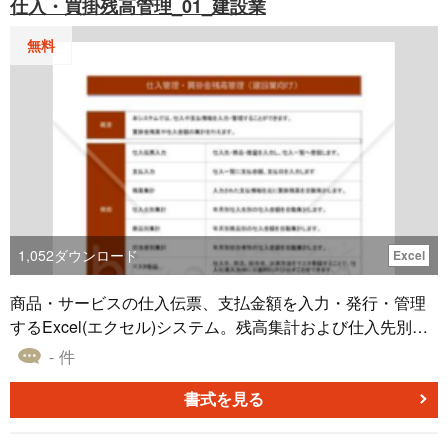
仕入・買掛残高管理_01_建設業
の検討を促すためのビジネス文書です。書面やメールで丁
寧に案内することで、取引先との信頼関係を維持しなが
無料
ら、販促や受注機会の創出につなげる役割を果たします。
■テンプレートの利用シーン ＜既存取引先への新製品案内
＞ 長年取引のある企業に対し、従来製品の改良版や後継製
品を丁寧に紹介したい場合に活用できます。 ＜全国一斉発
売の事前告知＞ 新製品の完成や発売開始日を、主要取引先
や既存顧客へ一斉に周知したいときに利用できます。 ＜営
業訪問・オンライン商談前の案内に＞ 商談前に送付するこ
とで、新製品のポイントを事前に共有し、双方が内容を整
理したうえで商談に臨むことができます。 ■作成・利用時
1,052
ダウンロード
Excel
のポイント ＜宛名・役職・敬称を正確に記載＞ 相手先の会
社名や氏名などは、取引先の名刺・顧客管理システムと照
商品・サービスの仕入伝票、支払金額を入力・発行・管理
合し、誤記がないようにしましょう。 ＜改良点・特長を簡
するExcel(エクセル)システム。残高集計および仕入先別、
潔に記載＞ 性能向上や研究成果など、従来品との違いを要
商品別、担当者別の仕入集計ができます。A4縦（決済方法
- 件
点に絞って記載することで、読み手に伝わりやすくなりま
5件/建設業向け）【消費税8％対応済み】
す。 ＜発売日・対応方法を明確に＞ 全国一斉発売日や問い
書式を見る
合わせ対応について明記することで、取引先の判断を促し
やすくなります。 ■テンプレートの利用メリット ＜Word形