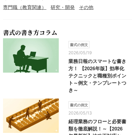
専門職（教育関連）
研究・開発
その他
書式の書き方コラム
書式の例文
2026/05/19
業務日報のスマートな書き
方！ 【2026年版】効率化
テクニックと職種別ポイン
ト～例文・テンプレートつ
き～
書式の例文
2026/05/13
経理業務のフローと必要書
類を徹底解説！～【2026