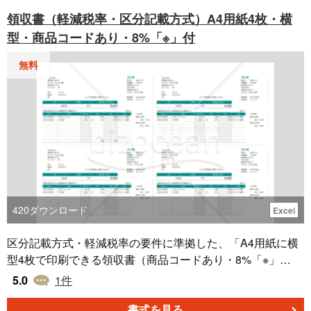
えられます。Wordファイル形式で作成されているため、
領収書（軽減税率・区分記載方式）A4用紙4枚・横
個々のビジネスニーズに合わせて宛名や内容など簡単に編
型・商品コードあり・8%「※」付
集ができます。
無料
420
ダウンロード
Excel
区分記載方式・軽減税率の要件に準拠した、「A4用紙に横
型4枚で印刷できる領収書（商品コードあり・8%「※」
付）」のフォーマットです。軽減税率8%と新税率10％それ
5.0
1
件
ぞれの合計金額の自動計算に対応しています。単価項目の
左端で「※」を選択すると軽減税率8%として消費税額の計
書式を見る