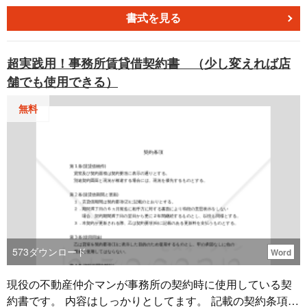
するか、立地を考え、開拓すべきチャネルはどこなのかを
明確化します。事業計画の販売チャネル部分に対して説明
書式を見る
したパワーポイント形式のテンプレートです。
超実践用！事務所賃貸借契約書 （少し変えれば店
舗でも使用できる）
無料
573
ダウンロード
Word
現役の不動産仲介マンが事務所の契約時に使用している契
約書です。 内容はしっかりとしてます。 記載の契約条項は