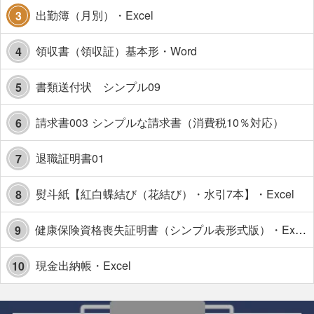
出勤簿（月別）・Excel
3
領収書（領収証）基本形・Word
4
書類送付状 シンプル09
5
請求書003 シンプルな請求書（消費税10％対応）
6
退職証明書01
7
熨斗紙【紅白蝶結び（花結び）・水引7本】・Excel
8
健康保険資格喪失証明書（シンプル表形式版）・Excel【見本付き】
9
現金出納帳・Excel
10