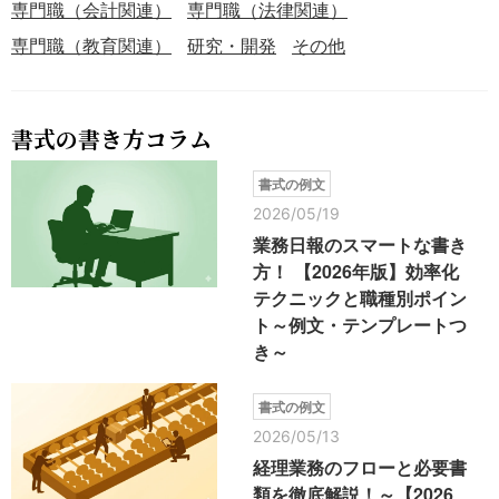
専門職（会計関連）
専門職（法律関連）
専門職（教育関連）
研究・開発
その他
書式の書き方コラム
書式の例文
2026/05/19
業務日報のスマートな書き
方！ 【2026年版】効率化
テクニックと職種別ポイン
ト～例文・テンプレートつ
き～
書式の例文
2026/05/13
経理業務のフローと必要書
類を徹底解説！～【2026