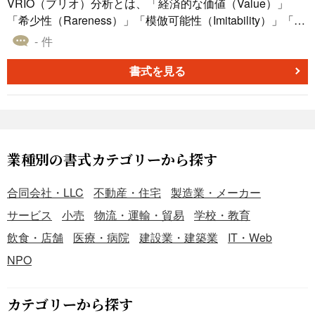
VRIO（ブリオ）分析とは、「経済的な価値（Value）」
「希少性（Rareness）」「模倣可能性（Imitability）」「組
織（Organization）」の4項目から、自社の経営資源（人
- 件
材・資源・技術・企画・販売・サービス・情報など）を評
価できるフレームワークのことです。これらの頭文字を取
書式を見る
ってVRIO分析と呼ばれます。 これら4項目を基に、自社の
経営資源の評価や市場での競争優位性を表したものがVRIO
分析表です。「経済価値→希少性→模倣困難性→組織」の
順に分析を行います。 VRIO分析によって、企業の持つ競争
優位性が明らかになるとともに、弱みをどう克服し、強化
業種別の書式カテゴリーから探す
を図るかなどを把握することが可能です。競争優位性が高
まれば、ブランド力の向上にもつながり、市場シェアの拡
合同会社・LLC
不動産・住宅
製造業・メーカー
大や顧客満足度のアップといった副次的な効果も期待でき
サービス
小売
物流・運輸・貿易
学校・教育
るでしょう。 こちらは、そのPowerPointバージョンとなり
飲食・店舗
医療・病院
建設業・建築業
IT・Web
ます。 ブルーをベースにしたブロックを採用しているデザ
インで、視覚的に訴えたい場合に適しています。 テンプレ
NPO
ートは無料でダウンロードできますので、ぜひお役立てく
ださい。
カテゴリーから探す