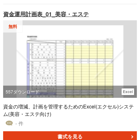
デザインに焦点を当てています。価格やセール情報を分か
りやすく表現し、商品陳列や販促コーナーに配置すること
資金運用計画表_01_美容・エステ
で、お店のアピールが向上します。 「SALE プライスカー
ド03」テンプレートは、簡単にカスタマイズ可能であり、
無料
セールイベントや特別なプロモーションの際に重宝しま
す。商品の価格や割引率を引き立てるための理想的なツー
ルです。
557
ダウンロード
Excel
資金の増減、計画を管理するためのExcel(エクセル)システ
ム(美容・エステ向け)
- 件
書式を見る