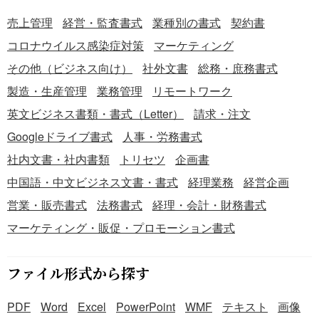
売上管理
経営・監査書式
業種別の書式
契約書
コロナウイルス感染症対策
マーケティング
その他（ビジネス向け）
社外文書
総務・庶務書式
製造・生産管理
業務管理
リモートワーク
英文ビジネス書類・書式（Letter）
請求・注文
Googleドライブ書式
人事・労務書式
社内文書・社内書類
トリセツ
企画書
中国語・中文ビジネス文書・書式
経理業務
経営企画
営業・販売書式
法務書式
経理・会計・財務書式
マーケティング・販促・プロモーション書式
ファイル形式から探す
PDF
Word
Excel
PowerPoint
WMF
テキスト
画像