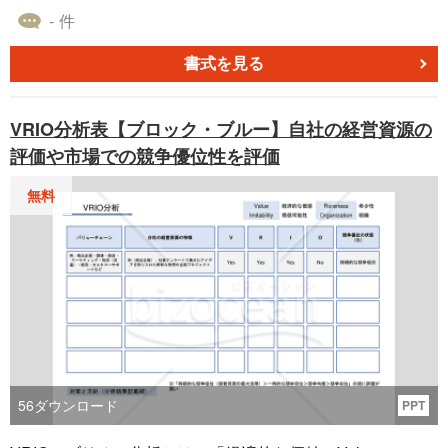
下記のとおりです。 1.賃貸借物件 2．賃貸借期間と更新
- 件
3．使用用途 4．契約期間内解約 5．賃料等 6．その他の費
用 7. 賃料等の改定 8．敷金・保証金 9．礼金 10．償却費
書式を見る
11．遅延損害金 12．禁止事項 13．造作・設備工事等 14．
修繕 15．免責 16．立入・点検 17. 管理規則 18. 登記事
VRIO分析表【ブロック・ブルー】自社の経営資源の
項又は身分等の変更通知 19. 契約の解除 20．反社会的勢
評価や市場での競争優位性を評価
力の排除・制限 21．不可抗力による契約の終了 22．原状
回復等 23．賃貸借期間開始前の解約 24．連帯保証人 25．
無料
財務状況等の説明 26．家賃債務保証業者の提供する保証 2
7．消費税及び地方消費税 28．保険の加入 29．守秘義務 3
0. 準拠法 31．裁判管轄 32．定めなき事項
56
ダウンロード
PPT