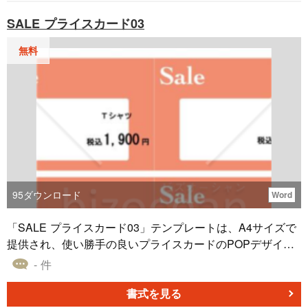
SALE プライスカード03
無料
95
ダウンロード
Word
「SALE プライスカード03」テンプレートは、A4サイズで
提供され、使い勝手の良いプライスカードのPOPデザイン
です。シンプルでわかりやすい構成が、商品やサービスの
- 件
特価情報を目立たせ、お客様に効果的に訴えかけます。 こ
のテンプレートは、視認性を高め、情報をクリアに伝える
書式を見る