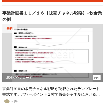
事業計画書１１／１６【販売チャネル戦略】※飲食業
の例
無料
1,506
ダウンロード
PPT
事業計画書の販売チャネル戦略が記載されたテンプレート
書式です。パワーポイント１枚で販売チャネルにおける戦
略を説明している箇所になります。販売チャネルをどこに
- 件