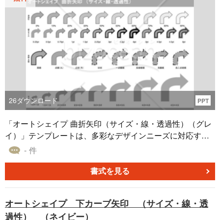
26
ダウンロード
PPT
「オートシェイプ 曲折矢印（サイズ・線・透過性）（グレ
イ）」テンプレートは、多彩なデザインニーズに対応する
素材です。このテンプレートには、グレイの曲折矢印が含
- 件
まれており、オートシェイプのサイズ、線の太さ、種類、
透過性など、さまざまなカスタマイズオプションが提供さ
書式を見る
れています。 これらの曲折矢印は、パワーポイント、エク
セル、ワードなどの主要なオフィスソフトウェアと互換性
オートシェイプ 下カーブ矢印 （サイズ・線・透
があり、プレゼンテーション、レポート、ウェブデザイ
過性） （ネイビー）
ン、広告制作など、幅広いプロジェクトで活用できます。