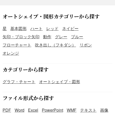
ます。無料ダウンロード可能ですので、是非ご利用くださ
い。
オートシェイプ・図形カテゴリーから探す
星
基本図形
ハート
レッド
ネイビー
矢印・ブロック矢印
動作
グレー
ブルー
フローチャート
吹き出し（フキダシ）
リボン
オレンジ
カテゴリーから探す
グラフ・チャート
オートシェイプ・図形
ファイル形式から探す
PDF
Word
Excel
PowerPoint
WMF
テキスト
画像