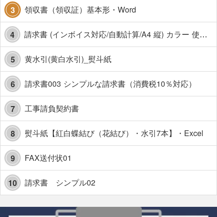
領収書（領収証）基本形・Word
3
請求書 (インボイス対応/自動計算/A4 縦) カラー 使い方解説あり
4
黄水引(黄白水引)_熨斗紙
5
請求書003 シンプルな請求書（消費税10％対応）
6
工事請負契約書
7
熨斗紙【紅白蝶結び（花結び）・水引7本】・Excel
8
FAX送付状01
9
請求書 シンプル02
10