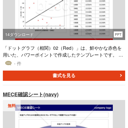
14
ダウンロード
PPT
「ドットグラフ（相関）02（Red）」は、鮮やかな赤色を
用いた、パワーポイントで作成したテンプレートです。 こ
のテンプレートを使えば、2つの事象の相関関係を表とドッ
- 件
トグラフで視覚的に表示し、データ全体の説明や特徴を簡
潔にまとめることができます。 企画書や提案書を作成する
書式を見る
際の、テンプレートとしてご活用いただけます。
MECE確認シート(navy)
無料