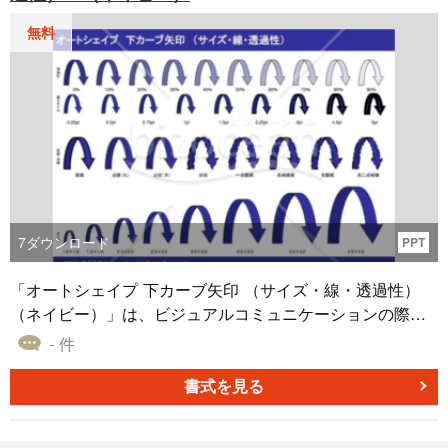
グレイのカラーオプションは、情報を鮮明に伝え、プロフ
無料
ェッショナルな印象を加えることに役立つでしょう。 この
テンプレートを使用して、プロジェクト資料にカスタマイ
ズされたデザイン要素を容易に組み込むことができます。
異なるサイズや線の設定を試し、透過性を調整して、独自
のデザインを作成しましょう。無料でダウンロードして、
プロジェクトを一段と魅力的にしましょう。
7
ダウンロード
PPT
「オートシェイプ 下カーブ矢印 （サイズ・線・透過性）
（ネイビー）」は、ビジュアルコミュニケーションの際に
多くの場面で活用できるオートシェイプ素材です。サイ
- 件
ズ、線の太さ、透過性を調整できることで、一般的な通知
から専門的なプレゼンテーションまで、内容に合わせた最
書式を見る
適な表現が可能です。またネイビー色は多くの場面で適応
力があり、特にビジネスや教育の文脈で安心して使用でき