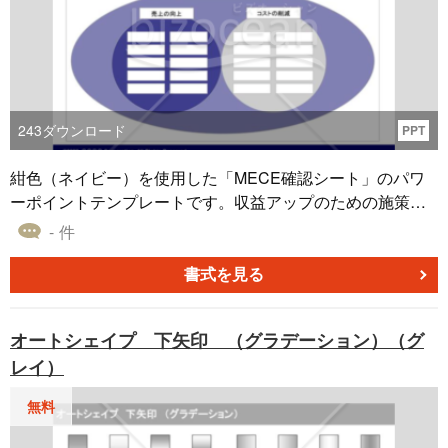
243
ダウンロード
PPT
紺色（ネイビー）を使用した「MECE確認シート」のパワ
ーポイントテンプレートです。収益アップのための施策を
ＭＥＣＥ（モレ・ダブりなし）で確認するための書き方に
- 件
なっています。企画書・提案書の作成時に、サンプルフォ
ーマットとしてご利用ください。
書式を見る
オートシェイプ 下矢印 （グラデーション）（グ
レイ）
無料