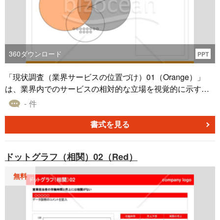
360
ダウンロード
PPT
「現状調査（業界サービスの位置づけ）01（Orange）」
は、業界内でのサービスの相対的な立場を視覚的に示すパ
ワーポイントテンプレートです。3つの円を用いて業界内で
- 件
の各サービスの位置づけを明示し、それらが交差する領域
を新しいビジネス機会として強調します。この書式はマー
書式を見る
ケットの課題や競合分析、さらには新たなビジネスチャン
スを探求する際に特に有用です。たとえば、既存のサービ
ドットグラフ（相関）02（Red）
スや製品のSWOT分析を行った後、このテンプレートを使
って可能な新サービスの範囲を明確にすることができま
無料
す。