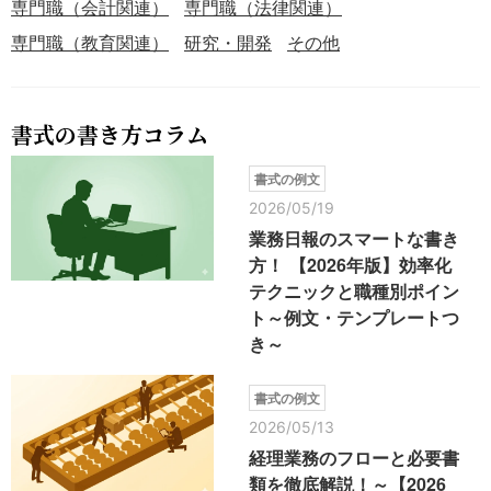
専門職（会計関連）
専門職（法律関連）
専門職（教育関連）
研究・開発
その他
書式の書き方コラム
書式の例文
2026/05/19
業務日報のスマートな書き
方！ 【2026年版】効率化
テクニックと職種別ポイン
ト～例文・テンプレートつ
き～
書式の例文
2026/05/13
経理業務のフローと必要書
類を徹底解説！～【2026