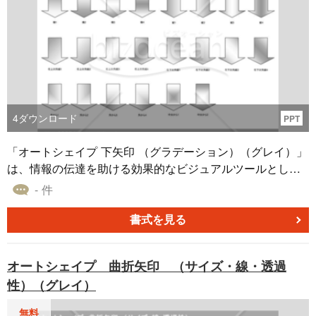
4
ダウンロード
PPT
「オートシェイプ 下矢印 （グラデーション）（グレイ）」
は、情報の伝達を助ける効果的なビジュアルツールとして
提供されるオートシェイプ素材です。ビジネス文書やプレ
- 件
ゼンテーションにおいて、下方向の流れや変動を示す必要
がある場合、この下矢印はその役割を果たします。また、
書式を見る
グレーのグラデーション効果が加えられたこのオートシェ
イプは、視覚的に鮮明な表現が可能です。無料ダウンロー
オートシェイプ 曲折矢印 （サイズ・線・透過
ド可能ですので、ぜひお役立てください。
性）（グレイ）
無料