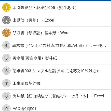
水引蝶結び・花結び005（熨斗あり）
1
出勤簿（月別）・Excel
2
領収書（領収証）基本形・Word
3
請求書 (インボイス対応/自動計算/A4 縦) カラー 使い方解説あり
4
黄水引(黄白水引)_熨斗紙
5
請求書003 シンプルな請求書（消費税10％対応）
6
工事請負契約書
7
熨斗紙【紅白蝶結び（花結び）・水引7本】・Excel
8
FAX送付状01
9