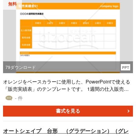
無料
79
ダウンロード
PPT
オレンジをベースカラーに使用した、PowerPointで使える
「販売実績表」のテンプレートです。 1週間の仕入販売価
格・販売価格・在庫金額について、曜日別に記入できるレ
- 件
イアウトとなっています。また、コメントを記載すること
も可能です。 こちらの「販売実績表」のテンプレートは、
書式を見る
無料でダウンロードすることができます。ぜひご利用くだ
さい。
オートシェイプ 台形 （グラデーション）（グレ