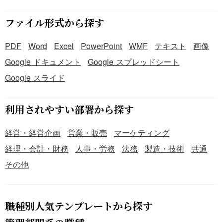
から配置＞ レッドグラデーション素材のため、背景が濃色
の場合は視認性が低下する可能性があります。配置前に確
ファイル形式から探す
認しましょう。 ＜テキストとの組み合わせで情報構造を明
確に＞ アイコンの脇に補足テキストを配置することで、閲
PDF
Word
Excel
PowerPoint
WMF
テキスト
画像
覧者がより直感的に情報を把握できます。 ＜複数スライド
Google ドキュメント
Google スプレッドシート
間での配置位置を統一＞ アイコンの配置位置をスライド内
で統一することで、資料全体の完成度が向上します。 ■テ
Google スライド
ンプレートの利用メリット ＜PowerPointへの貼り付けで時
短実現＞ 複雑な図形編集の手間をカットでき、資料作成の
利用されやすい部署から探す
工数削減につながります。 ＜22パターンの豊富な配置バリ
エーション＞ 様々なレイアウトに対応でき、同じ素材でも
経営・経営企画
営業・販売
マーケティング
表現の幅が広がります。 ＜無料ダウンロードで制作コスト
ゼロ＞ 制作コストや月額費用無しで、すぐに活用できま
経理・会計・財務
人事・労務
法務
製造・技術
共通
す。
その他
職種別人気テンプレートから探す