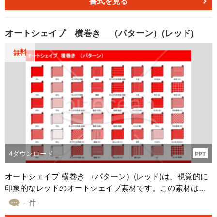
この素材は異なる状況やテーマに対応できる様々なパター
書式を見る
ンを提供し、それが大きな利点です。資料作成時に、同じ
オートシェイプ素材でも異なるメッセージを伝えたり、異
オートシェイプ 横巻き （パターン）(レッド)
なるデザインにカスタマイズしたりすることができます。
無料
4
ダウンロード
PPT
オートシェイプ 横巻き （パターン）(レッド)は、視覚的に
印象的なレッドのオートシェイプ素材です。この素材は異
なる塗りつぶし効果や様式を取り入れています。各パター
- 件
ンは、視覚的な変化やアクセントを提供し、読み手やユー