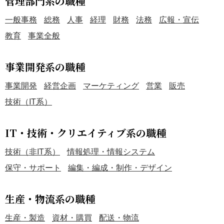
管理部門系の職種
一般事務
総務
人事
経理
財務
法務
広報・宣伝
教育
事業全般
事業開発系の職種
事業開発
経営企画
マーケティング
営業
販売
技術（IT系）
IT・技術・クリエイティブ系の職種
技術（非IT系）
情報処理・情報システム
保守・サポート
編集・編成・制作・デザイン
生産・物流系の職種
生産・製造
資材・購買
配送・物流