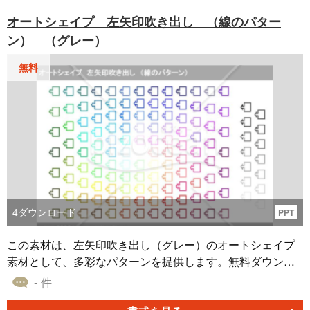
ることです。これにより、多くのバリエーションとテーマ
オートシェイプ 左矢印吹き出し （線のパター
に対応できるため、プレゼンテーションやレポートがより
ン） （グレー）
魅力的になります。
無料
4
ダウンロード
PPT
この素材は、左矢印吹き出し（グレー）のオートシェイプ
素材として、多彩なパターンを提供します。無料ダウンロ
ード可能な書式テンプレートとして、パワーポイント、エ
- 件
クセル、ワードなどの資料作成にお役立ていただけます。