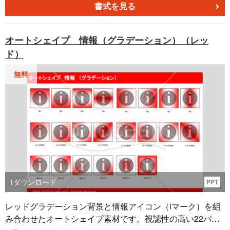
ザーの注意を引きつけるのに役立ちます。資料の見栄えを
書式を見る
良くし、より伝わりやすくするために、この素材を利用し
てみてください。
オートシェイプ 情報（グラデーション）（レッ
ド）
無料
1
ダウンロード
PPT
レッドグラデーション背景と情報アイコン（iマーク）を組
み合わせたオートシェイプ素材です。視認性の高い22パタ