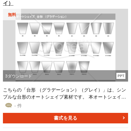
イ）
無料
3
ダウンロード
PPT
こちらの「台形 （グラデーション）（グレイ）」は、シン
プルな台形のオートシェイプ素材です。 本オートシェイプ
素材は灰色をベースカラーに使い、さまざまなグラデーシ
- 件
ョンパターンにより作成しました。 無料でダウンロードす
ることができるので、自社で作成する資料に使う図形やア
書式を見る
イコンなどとして、ご活用いただければと思います。