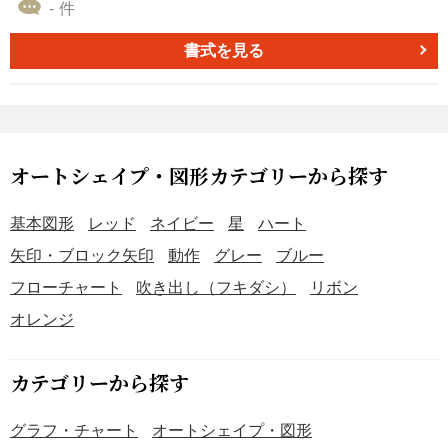
ーンを収録しています。会議資料やプレゼンスライドで
- 件
「重要な情報」や「注意事項」を効果的に強調したい場合
にお勧めです。豊富なパターンから素材を選択すること
書式を見る
で、スライド全体のデザイン統一感が生まれ、資料作成の
効率化につながります。 ■オートシェイプとは PowerPoint
に組み込まれた描画機能で、円形・四角形・矢印など、あ
らかじめデザインされた図形を指します。これらの図形
は、サイズ変更・色変更・回転などのカスタマイズが容易
オートシェイプ・図形カテゴリーから探す
で、プレゼン資料やビジネス文書をより印象的に表現する
ために活用されます。 ■テンプレートの利用シーン ＜重要
基本図形
レッド
ネイビー
星
ハート
情報や注意事項の強調に＞ 会議資料や社内向け案内文書
矢印・ブロック矢印
動作
グレー
ブルー
で、特に伝えたい項目の脇にアイコンを配置し、重要情報
フローチャート
吹き出し（フキダシ）
リボン
の視認性を高めるシーンで活用できます。 ＜プレゼンスラ
イドのビジュアル統一に＞ 複数スライドで同じアイコンス
オレンジ
タイルを繰り返し使用することで、資料全体の統一感が生
まれます。 ＜角度や配置の多様なバリエーション活用に＞
カテゴリーから探す
横向き・縦向き・斜め配置など22パターン搭載されてお
り、スライドレイアウトに応じた最適な配置が可能です。
グラフ・チャート
オートシェイプ・図形
■作成・利用時のポイント ＜背景色との明度差を確認して