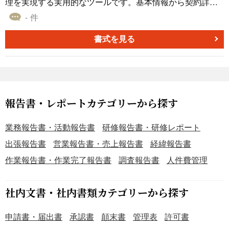
（原材料の管理） 第7条（製造工程の管理） 第8条（器具・
理を実現する実用的なツールです。基本情報から契約詳
設備の管理） 第9条（従業員の衛生管理） 第10条（表示管
細、更新履歴まで、契約管理に必要な要素を網羅的に整理
- 件
理） 第11条（製品設計・開発） 第12条（サプライヤー管
できる構成となっています。 本テンプレートの特長とし
理） 第13条（従業員教育） 第14条（内部監査） 第15条
て、管理番号の採番ルール、保管方法、期限管理のガイド
書式を見る
（是正措置） 第16条（緊急時の対応） 第17条（顧客対
ラインなど、実務に即した注意事項を明確に示している点
応） 第18条（記録の管理） 第19条（情報収集） 第20条
が挙げられます。また、契約状態を「有効」「終了」「更
（見直しと改善）
新中」「解約中」と分類し、現在の進捗状況を一目で把握
できる仕組みを備えています。 さらに、関連文書の管理に
ついても言及しており、契約書原本から付随する覚書類ま
報告書・レポートカテゴリーから探す
で、包括的な文書管理を可能にします。特に、機密情報の
取り扱いに関する指針を含んでおり、情報セキュリティの
業務報告書・活動報告書
研修報告書・研修レポート
観点からも配慮された設計となっています。 中小企業から
出張報告書
営業報告書・売上報告書
経緯報告書
大企業まで、規模を問わず活用できる汎用性の高いテンプ
作業報告書・作業完了報告書
調査報告書
人件費管理
レートです。契約管理の標準化とコンプライアンス強化を
目指す企業にとって、理想的な業務改善ツールとなるでし
ょう。契約書の作成から保管、更新、終了までのライフサ
社内文書・社内書類カテゴリーから探す
イクル全体を通じて、確実な管理を支援します。
申請書・届出書
承認書
顛末書
管理表
許可書