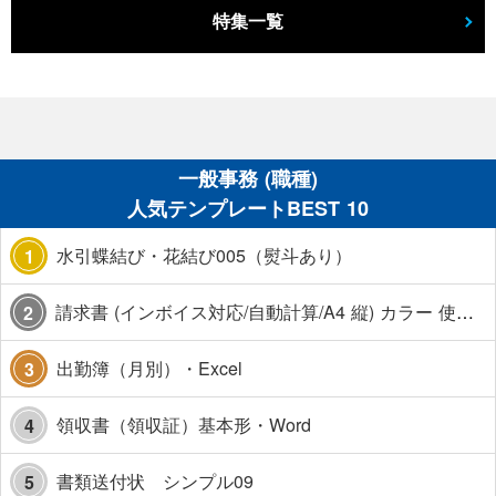
特集一覧
一般事務 (職種)
人気テンプレートBEST 10
水引蝶結び・花結び005（熨斗あり）
1
請求書 (インボイス対応/自動計算/A4 縦) カラー 使い方解説あり
2
出勤簿（月別）・Excel
3
領収書（領収証）基本形・Word
4
書類送付状 シンプル09
5