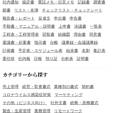
社内通知
協定書
電話メモ・伝言メモ
記録書
調査書
願書
リスト・名簿
チェックリスト・チェックシート
報告書・レポート
反省文
申出書
申告書
手順書・マニュアル・説明書
上申書
決議書
一覧表
工程表・工程管理表
回覧書
組織図
理由書
同意書
稟議書・起案書
指示書
台帳
議事録・会議議事録
計画書
予定表・スケジュール表
始末書
名刺
集計表
委任状
社内報
日報
預り証
分析表
証明書
カテゴリーから探す
売上管理
経営・監査書式
業種別の書式
契約書
コロナウイルス感染症対策
マーケティング
その他（ビジネス向け）
社外文書
総務・庶務書式
製造・生産管理
業務管理
リモートワーク