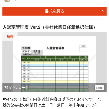
- 件
算出し、最悪のケースも想定した数字も算出します。また
２つのグラフを出す事により売上のイメージがしやすくな
書式を見る
ります。
入退室管理表 Ver.2（会社休業日任意選択仕様）
無料
75
ダウンロード
Excel
■Ver.2の（改訂）内容 改訂内容は以下のとおりです。 1.一
般的な会社の休業日は土・日・祭日・年末年始ですが、例