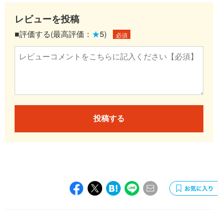
レビューを投稿
■評価する(最高評価：
★
5)
必須
投稿する