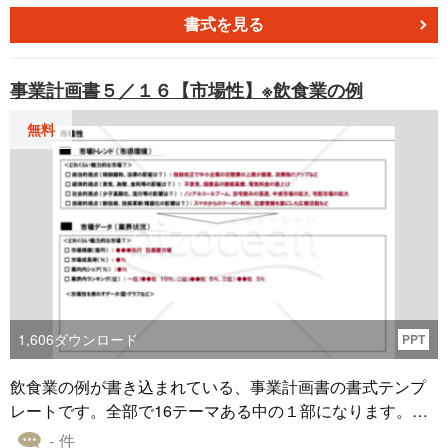
書式を見る
事業計画書５／１６【市場性】※飲食業の例
無料
1,606
ダウンロード
PPT
飲食業の例が書き込まれている、事業計画書の書式テンプ
レートです。全部で16テーマある中の１部になります。こ
のテンプレートを使って解説している「事業計画書の書き
- 件