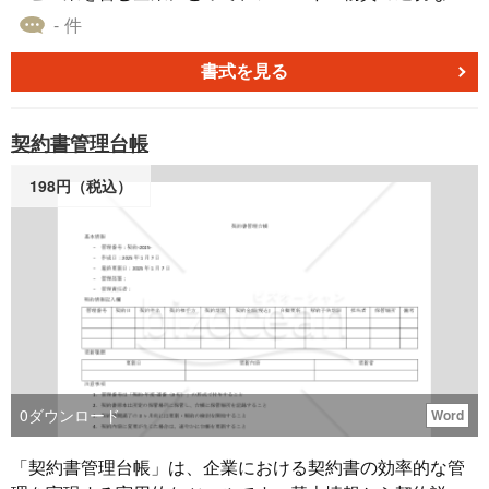
設定表示。 ②曜日 ・一般的に曜日もオートフィルで入力し
理と安全な製品提供を実現するための雛型です。 本規程
- 件
ます。 ➞自動設定表示。 ③月末 ・月の大小によって都度修
は、法令遵守はもちろんのこと、消費者の健康と安全を最
正が必要となり、月末日以降の日（セル）は空欄とする必
優先に考えた内容となっています。 規程は全20条で構成さ
書式を見る
要があり、 都度修正が必要です。（意外と面倒です） ➞自
れ、アレルギー物質の定義から始まり、管理体制の構築、
動設定表示。
原材料や製造工程の管理、従業員教育、緊急時対応まで、
契約書管理台帳
アレルギー物質に関する全ての側面をカバーしています。
特に、製造現場での交差汚染防止策や、サプライヤー管
198円（税込）
理、製品表示の厳格な確認プロセスなど、実務に即した具
体的な指針を提供しています。 本雛型を導入することで、
企業はアレルギー物質に関するリスクを大幅に低減し、消
費者からの信頼を高めることができます。 また、内部監査
や定期的な見直しの仕組みを組み込むことで、継続的な改
善への対応を可能にしています。 本雛型は、大手食品メー
カーから小規模な飲食店まで、規模や業態を問わず活用で
きる汎用性の高い内容となっています。 各企業の実情に合
わせて適宜ご編集の上でご利用いただければと存じます。
0
ダウンロード
Word
〔条文タイトル〕 第1条（目的） 第2条（定義） 第3条（適
用範囲） 第4条（管理体制） 第5条（管理委員会） 第6条
「契約書管理台帳」は、企業における契約書の効率的な管