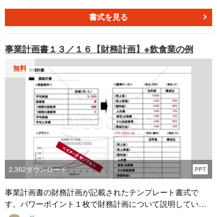
方」コラムもご利用ください。
書式を見る
事業計画書１３／１６【財務計画】※飲食業の例
無料
2,362
ダウンロード
PPT
事業計画書の財務計画が記載されたテンプレート書式で
す。パワーポイント１枚で財務計画について説明している
資料になります。前提条件から、標準ケースの損益計画を