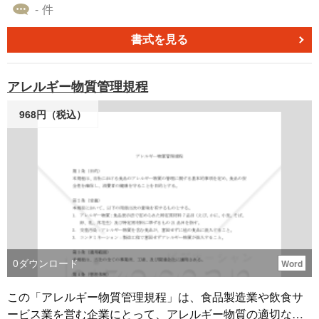
えば不動産会社などの場合は土曜日の代わりに水曜日を会
- 件
社休業日としているようです。 2.同様に、会社（の業種）
によっては、日曜日や祭日に関係なく平日（のみ）を会社
書式を見る
休業日としており、それら（少数派の）ご要望に応えまし
た。 3.上記ご要望を具現化する方法として、チェックボッ
アレルギー物質管理規程
クスを設け対応する曜日にチェックを入れることで（□→
☑）その曜日が色別表示されるようにしました。 ※祭日など
968円（税込）
もチェックオフで（☑→□）で対象外とすることも可能にし
ました。 ■テンプレート作成の目的 事務所や店舗で、最初
の入室者や最後の退出者の履歴を残すための管理表。特に
退室の際、電気やガスなどをきちんと止めたか？（消した
か？）をチェックし履歴として残します。 ※防犯・防災・
コスト面から必要不可欠です。 ■テンプレートの内容 対象
年月をプルダウンリストで選択すれば、以下（①②③）は
自動設定表示され作成時間が大幅 に短縮されます。（クリ
ック操作だけですので、数秒程度で済みます） ①日付 一般
0
ダウンロード
Word
的には、日付は1からオートフィルで入力しますが、特に月
末日については月毎の変更になるため、都度修正が必要で
この「アレルギー物質管理規程」は、食品製造業や飲食サ
す。（28日、29日、30日、31日） ※閏年は要注意。 ➞自動
ービス業を営む企業にとって、アレルギー物質の適切な管