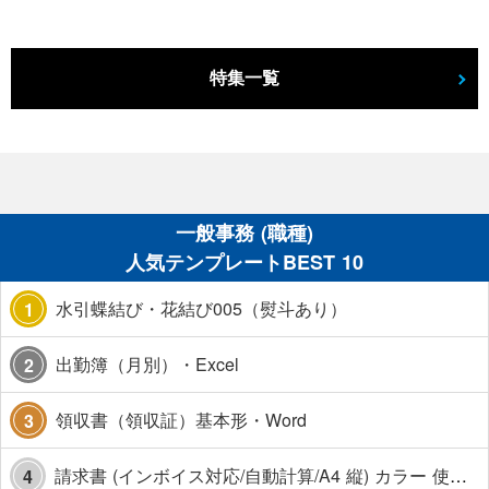
特集一覧
一般事務 (職種)
人気テンプレートBEST 10
水引蝶結び・花結び005（熨斗あり）
1
出勤簿（月別）・Excel
2
領収書（領収証）基本形・Word
3
請求書 (インボイス対応/自動計算/A4 縦) カラー 使い方解説あり
4