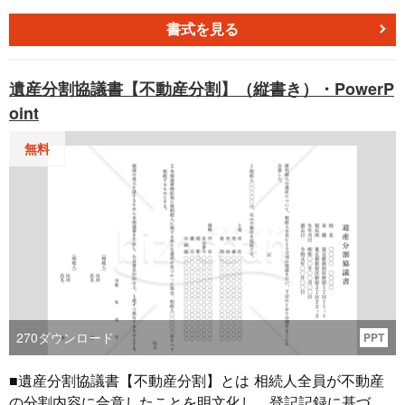
情報を記入する必要があります。 これにより正確な情報提
供と手続きの開始を促し法的要件の遵守と記録の確保を確
書式を見る
実にします。
遺産分割協議書【不動産分割】（縦書き）・PowerP
oint
無料
270
ダウンロード
PPT
■遺産分割協議書【不動産分割】とは 相続人全員が不動産
の分割内容に合意したことを明文化し、登記記録に基づく