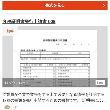
用できない状況になった場合に、契約を解除するために使
書式を見る
用される通知書です。 適宜ご編集の上でご利用いただけれ
ばと存じます。２０２０年４月１日施行の改正民法対応版
各種証明書発行申請書 009
です。
無料
14
ダウンロード
Excel
従業員が企業で業務をする上で必要となる情報を証明する
各種の書類を発行申請するための書類です。 証明書によっ
て使用目的や提出先等が違うためにこの申請書には正しい
- 件