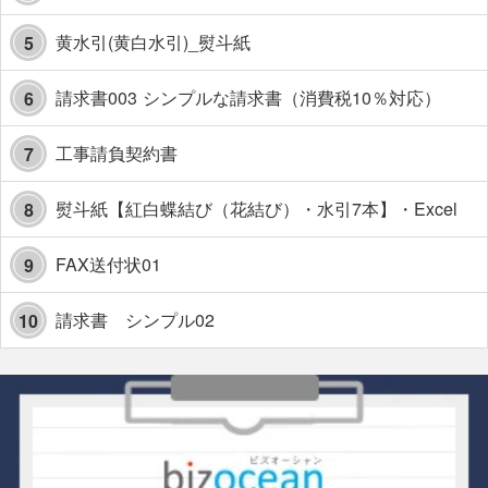
黄水引(黄白水引)_熨斗紙
5
請求書003 シンプルな請求書（消費税10％対応）
6
工事請負契約書
7
熨斗紙【紅白蝶結び（花結び）・水引7本】・Excel
8
FAX送付状01
9
請求書 シンプル02
10