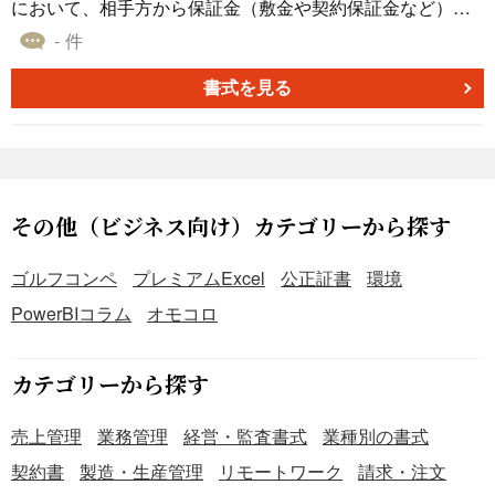
への説明責任を果たせます。 こちらはPowerPointで作成し
において、相手方から保証金（敷金や契約保証金など）を
た、不動産の分割について記載した遺産分割協議書のテン
預かった事実を証明するために発行する書面です。預かっ
- 件
プレートです。本テンプレートのダウンロードは無料なの
た金額、日付、預託者、受領者を明記することで、金銭の
で、ご活用いただけると幸いです。
授受を明確な記録として残す役割を果たします。これは、
書式を見る
将来の返還義務を証明する重要な証拠書類となります。 ■
利用するシーン ・オフィスの賃貸借契約を締結し、家主
（または管理会社）がテナントから敷金や保証金を預かる
場面で利用します。 ・フランチャイズ契約や代理店契約を
結ぶ際に、本部が加盟店から契約履行の担保として保証金
その他（ビジネス向け）カテゴリーから探す
を預かる際に利用します。 ・継続的な売買取引を開始する
にあたり、売掛金の担保として買主から保証金を預かる場
ゴルフコンペ
プレミアムExcel
公正証書
環境
合に利用します。 ■利用する目的 ・会社として、いつ、誰
PowerBIコラム
オモコロ
から、いくらの保証金を預かったのかを、法的な証拠とし
て明確に残すために利用します。 ・金銭の授受に関する
「言った・言わない」のトラブルを未然に防ぎ、双方の認
カテゴリーから探す
識を一致させるために利用します。 ・預かった保証金の返
還条件（契約終了時、原状回復費用控除後など）を確認す
売上管理
業務管理
経営・監査書式
業種別の書式
る際の、基本的な根拠資料とするために利用します。 ■利
契約書
製造・生産管理
リモートワーク
請求・注文
用するメリット ・金銭を預かった事実と金額が明確になる