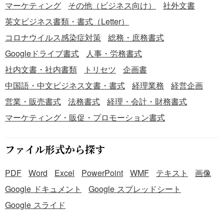
マーケティング
その他（ビジネス向け）
社外文書
ため、預託者（預けた側）は安心して契約を進めることが
できます。 ・受領者（預かった側）にとっても、預かり金
英文ビジネス書類・書式（Letter）
の管理や会計処理がしやすくなり、内部統制の強化につな
コロナウイルス感染症対策
総務・庶務書式
がります。 ・契約終了時の保証金返還手続きにおいて、本
Googleドライブ書式
人事・労務書式
書面を基にスムーズな精算を行うことができます。 こちら
はWordで作成した、保証金預かり証のテンプレートです。
社内文書・社内書類
トリセツ
企画書
金銭の授受に関するトラブルを未然に防ぎ、取引の透明性
中国語・中文ビジネス文書・書式
経理業務
経営企画
を確保するために、無料でダウンロードできる本テンプレ
営業・販売書式
法務書式
経理・会計・財務書式
ートをお役立ていただけると幸いです。
マーケティング・販促・プロモーション書式
ファイル形式から探す
PDF
Word
Excel
PowerPoint
WMF
テキスト
画像
Google ドキュメント
Google スプレッドシート
Google スライド