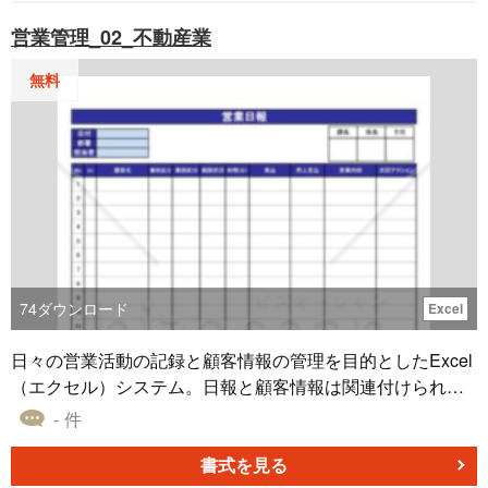
営業管理_02_不動産業
無料
74
ダウンロード
Excel
日々の営業活動の記録と顧客情報の管理を目的としたExcel
（エクセル）システム。日報と顧客情報は関連付けられて
おり、各顧客の営業活動履歴を閲覧できます。商品はリス
- 件
トに登録することでメニューから呼び出すことができま
す。A4縦（不動産業向け、汎用品営業向け）
書式を見る