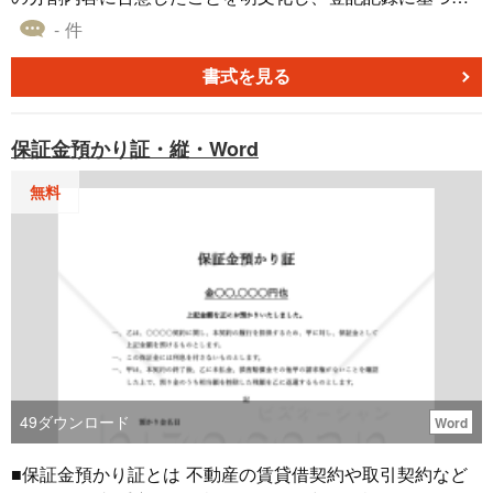
正確な不動産情報を記載した書類です。 ■利用するシーン
- 件
・相続人全員で不動産の分割方法を協議し、法定相続分と
異なる分割を行う場合に利用します。不動産の名義変更手
書式を見る
続きの際に必須となります。 ・不動産のみを相続するケー
スで、預貯金やその他の財産と分けて協議書を作成したい
保証金預かり証・縦・Word
場合に用います。 ・相続税の申告時に、取得した不動産の
内容を明確にする資料として協議書を添付する場面で活用
無料
されます。 ■利用する目的 ・不動産の名義変更（相続登
記）を円滑に進めるため、登記所に正確な情報を提出する
目的で作成します。 ・相続人間の合意内容を明文化し、後
日のトラブルや誤解を未然に防ぐ目的で利用します。 ・相
続税申告や金融機関での手続き時に、相続財産の帰属を証
明するための資料として利用します。 ■利用するメリット
・書面として記録を残すことで、相続人間の合意内容が明
確となり、将来的な紛争を防止できます。 ・不動産の名義
変更や解約など、各種相続手続きが円滑に進み、関係機関
49
ダウンロード
Word
での手続き時もスムーズです。 ・相続税の申告時に協議書
を添付することで、取得財産の内容が明確となり、税務署
■保証金預かり証とは 不動産の賃貸借契約や取引契約など