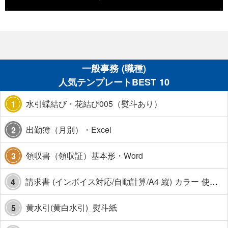
一般事務 (職種)
人気テンプレートBEST 10
水引蝶結び・花結び005（熨斗あり）
1
出勤簿（月別）・Excel
2
領収書（領収証）基本形・Word
3
請求書 (インボイス対応/自動計算/A4 縦) カラー 使い方解説あり
4
黄水引(黄白水引)_熨斗紙
5