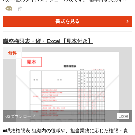
ことで、自動で基準日から5日間分のタイムスケジュール表
- 件
が作成されます。 また、予定スケジュールの予定開始日/開
始予定と予定終了日/終了予定を入力することで、ガントチ
書式を見る
ャートのように10分単位の線が引かれる仕様となります。
職務権限表・縦・Excel【見本付き】
無料
62
ダウンロード
Excel
■職務権限表 組織内の役職や、担当業務に応じた権限・責