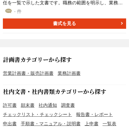
任を一覧で示した文書です。職務の範囲を明示し、業務効
率や責任の所在を明確化することで、組織運営の透明性向
- 件
上に寄与できる点が魅力です。 ■利用するシーン ・新しい
組織体制や部署編成を行う際に、権限範囲を明文化すると
書式を見る
きに利用します。 ・内部監査や人事評価において、権限と
役割の確認を行う場面で利用します。 ・業務プロセスの改
善や部門間連携の調整が必要な際に利用します。 ■利用す
る目的 ・各役職の権限と責任範囲を明確にし、効率的な運
営を推進するために利用します。 ・責任の所在をはっきり
計画書カテゴリーから探す
させて、組織内の混乱を防ぐために使用します。 ・内部統
制や組織ガバナンスの強化を図るために利用します。 ■利
営業計画書・販売計画書
業務計画書
用するメリット ・社内の意思決定が、迅速かつ的確に行わ
れるようになります。 ・責任範囲が明示されるため、問題
社内文書・社内書類カテゴリーから探す
発生時の対応や評価が容易になります。 ・組織全体の業務
効率化と透明性の向上につながります。 こちらは、Excel
許可書
顛末書
社内通知
調査書
版の職務権限表のテンプレートです。無料でダウンロード
することが可能なので、自社内の組織管理にお役立ていた
チェックリスト・チェックシート
報告書・レポート
だけると幸いです。
申出書
手順書・マニュアル・説明書
上申書
一覧表