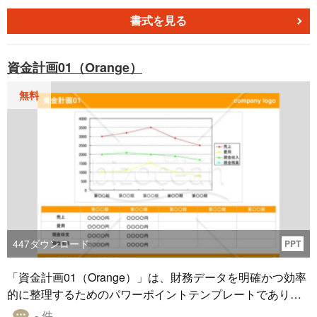
書式を見る
資金計画01（Orange）
無料
447
ダウンロード
PPT
「資金計画01（Orange）」は、財務データを明確かつ効率
的に整理するためのパワーポイントテンプレートであり、
売上から費用、現金収入、そして現金残高まで、5年間にわ
- 件