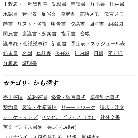
工程表・工程管理表
記録書
申請書・届出書
理由書
承認書
管理表
反省文
協定書
電話メモ・伝言メモ
願書
リスト・名簿
申告書
決議書
回覧書
組織図
同意書
稟議書・起案書
指示書
台帳
議事録・会議議事録
計画書
予定表・スケジュール表
始末書
名刺
集計表
委任状
社内報
日報
預り証
分析表
証明書
カテゴリーから探す
売上管理
業務管理
経営・監査書式
業種別の書式
契約書
製造・生産管理
リモートワーク
請求・注文
マーケティング
その他（ビジネス向け）
社外文書
英文ビジネス書類・書式（Letter）
コロナウイルス感染症対策
総務・庶務書式