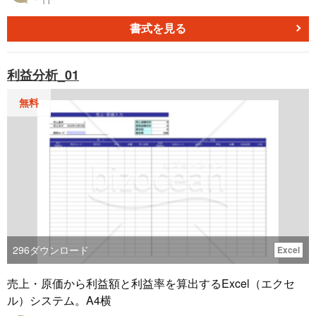
たる各種指標を一目で確認できる表と線グラフが組み込ま
れています。このテンプレートは、特に新規事業計画や長
書式を見る
期戦略の策定、さらには経営改善計画の作成に際して有用
です。各データポイントが線グラフで視覚化されているた
利益分析_01
め、時間経過に伴うトレンドを即座に識別することが可能
です。無料でダウンロードできますので、財務計画と見通
無料
しを整える手段としてお使いください。
296
ダウンロード
Excel
売上・原価から利益額と利益率を算出するExcel（エクセ
ル）システム。A4横