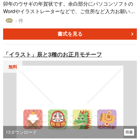
卯年のウサギの年賀状です。余白部分にパソコンソフトの
Wordやイラストレーターなどで、ご住所など入力お願い致
します。
- 件
書式を見る
「イラスト」辰と3種のお正月モチーフ
無料
13
ダウンロード
画像