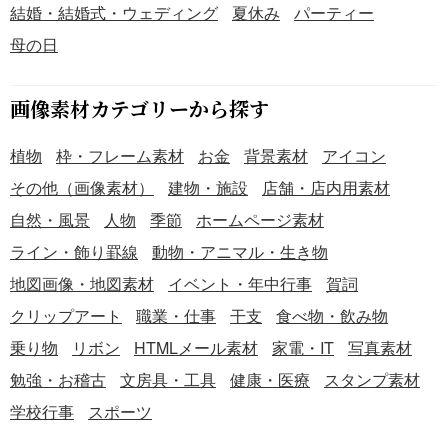
結婚・結婚式・ウェディング
夏休み
パーティー
母の日
画像素材カテゴリーから探す
植物
枠・フレーム素材
お金
背景素材
アイコン
その他（画像素材）
建物・施設
店舗・店内用素材
自然・風景
人物
季節
ホームページ素材
ライン・飾り罫線
動物・アニマル・生き物
地図画像・地図素材
イベント・年中行事
賀詞
クリップアート
職業・仕事
干支
食べ物・飲み物
乗り物
リボン
HTMLメール素材
家電・IT
写真素材
勉強・お稽古
文房具・工具
健康・医療
スタンプ素材
学校行事
スポーツ