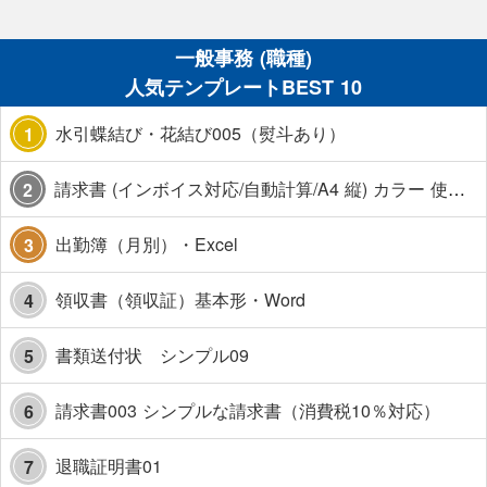
一般事務 (職種)
人気テンプレートBEST 10
水引蝶結び・花結び005（熨斗あり）
1
請求書 (インボイス対応/自動計算/A4 縦) カラー 使い方解説あり
2
出勤簿（月別）・Excel
3
領収書（領収証）基本形・Word
4
書類送付状 シンプル09
5
請求書003 シンプルな請求書（消費税10％対応）
6
退職証明書01
7