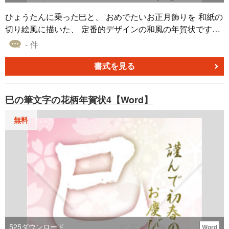
ひょうたんに乗った巳と、 おめでたいお正月飾りを 和紙の
切り絵風に描いた、 定番的デザインの和風の年賀状です。
地色が白のインク節約タイプです。 画像形式はjpg、解像度
- 件
は300dpiです。 148×100mmのはがきサイズデザインテン
プレートです。 同じデザインでWordタイプもございます。
書式を見る
どちらも無料ダウンロードしてご利用ください。
巳の筆文字の花柄年賀状4【Word】
無料
525
ダウンロード
Word