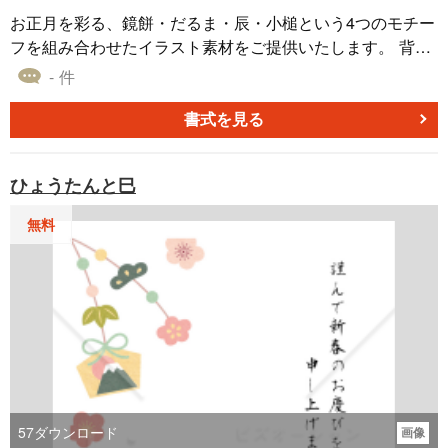
お正月を彩る、鏡餅・だるま・辰・小槌という4つのモチー
フを組み合わせたイラスト素材をご提供いたします。 背景
透過のPNG形式にて、各モチーフは細やかにデザインされ
- 件
ており、特に2024年の干支である辰のデザインが目を引き
ます。年賀状や新年のグリーティングカードなどにご活用
書式を見る
いただけます。 鏡餅は新しい年の繁栄、だるまは願い事の
実現、小槌は幸せを叩き出すとされるお正月の象徴的なア
ひょうたんと巳
イテムです。
無料
57
ダウンロード
画像