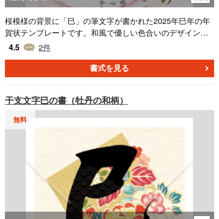
桜模様の背景に「巳」の筆文字が書かれた2025年巳年の年
賀状テンプレートです。和風で優しい色合いのデザイン
で、ビジネス・フォーマルでお使い頂けます。 こちらのテ
4.5
2
件
ンプレート素材は無料でダウンロード可能です。Microsoft
office Word（ワード）形式になっていますので、住所や名
書式を見る
前や文章を変更してそのまま印刷できます。 縦向きデザイ
ンです。 （令和7年/巳年/へび/ヘビ/蛇/年賀状素材）
干支文字巳の書（牡丹の和柄）
無料