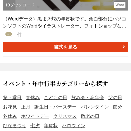
19
ダウンロード
Word
（Wordデータ）黒まき蛇の年賀状です。余白部分にパソコ
ンソフトのWordやイラストレーター、フォトショップなど
で、挨拶文、郵便番号、ご住所、電話番号、名前などを入
- 件
力してお使いください。マンガやイラスト、ポスター、ハ
ガキ、フライヤー、お店のチラシなどにも使用できるお正
書式を見る
月、年末年始、年賀状素材です。
イベント・年中行事カテゴリーから探す
祭・縁日
春休み
こどもの日
飲み会・忘年会
父の日
お花見
正月
誕生日・バースデー
バレンタイン
節分
冬休み
ホワイトデー
クリスマス
敬老の日
ひなまつり
七夕
年賀状
ハロウィン