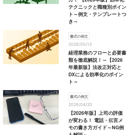
テクニックと職種別ポイン
ト～例文・テンプレートつ
き～
書式の例文
2026/05/13
経理業務のフローと必要書
類を徹底解説！～【2026
年最新版】法改正対応と
DXによる効率化のポイン
ト～
書式の例文
2026/04/20
【2026年版】上司の評価
が変わる！ 電話・伝言メ
モの書き方ガイド～NG例
も解説～