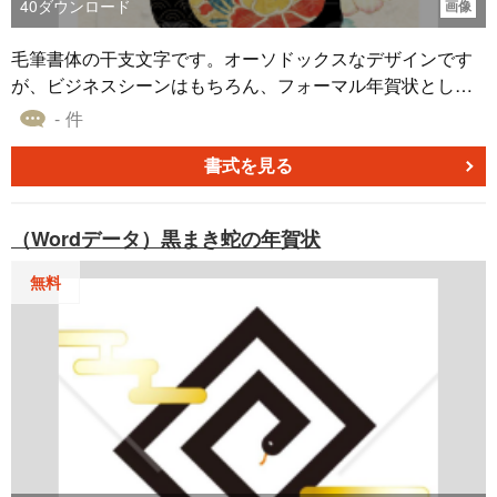
40
ダウンロード
画像
毛筆書体の干支文字です。オーソドックスなデザインです
が、ビジネスシーンはもちろん、フォーマル年賀状として
はとても使い易いのではないでしょうか。年配の顧客への
- 件
挨拶状に最適です。へび自体が苦手と思われる方は多いで
すが、文字ならば大丈夫です。背景に金地の縮緬素材と、
書式を見る
牡丹の和柄を入れて華やかさを演出してみました。文字に
重ねているのは青海波という和文様です。繰り返す波には
（Wordデータ）黒まき蛇の年賀状
永遠に続くという意味づけがされて、縁起の良い吉祥紋と
なっています。へびの鱗のようにも見えるので、加えてみ
無料
ました。