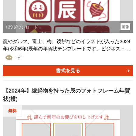
139
ダウンロード
画像
龍やダルマ、富士、梅、鏡餅などのイラストが入った2024
年(令和6年)辰年の年賀状テンプレートです。ビジネス・フ
ォーマルで使える和風なデザインの年賀状です。 こちらの
- 件
テンプレートは無料でダウンロード可能です。 年賀はがき
に印刷してご自由にお使い下さい。 縦向きデザインです。
書式を見る
（令和6年/辰年/たつ/龍/年賀状素材）
【2024年】縁起物を持った辰のフォトフレーム年賀
状(横)
無料