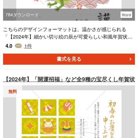
784
ダウンロード
Word
こちらのデザインフォーマットは、温かさが感じられる
「【2024年】細かい切り絵の辰が可愛らしい和風年賀状」
です。無料でダウンロードすることができます。 緑色の竜
4.0
1
件
（辰）や初日の出、梅の花などを切り絵でデザインした本
フォーマットは、新たに迎えた辰年のあいさつ状としてご
書式を見る
利用いただくのに最適です。 「【2024年】細かい切り絵の
辰が可愛らしい和風年賀状」はWordで作成しており、住所
【2024年】「開運招福」など全9種の宝尽くし年賀状
や名前などを自由に編集してご利用ください。
無料