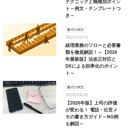
テクニックと職種別ポイン
ト～例文・テンプレートつ
き～
書式の例文
2026/05/13
経理業務のフローと必要書
類を徹底解説！～【2026
年最新版】法改正対応と
DXによる効率化のポイン
ト～
書式の例文
2026/04/20
【2026年版】上司の評価
が変わる！ 電話・伝言メ
モの書き方ガイド～NG例
も解説～