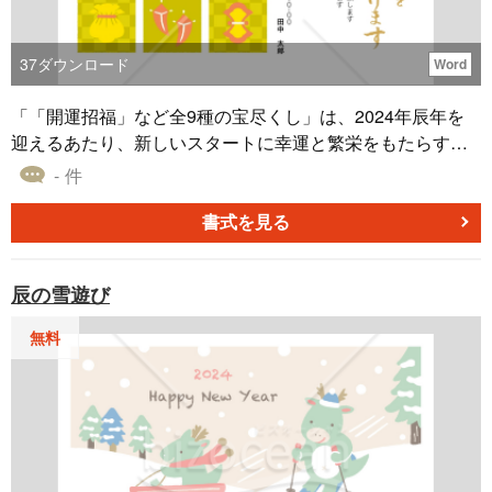
37
ダウンロード
Word
「「開運招福」など全9種の宝尽くし」は、2024年辰年を
迎えるあたり、新しいスタートに幸運と繁栄をもたらすこ
とを願う様々な幸運のシンボルと共に、辰年の祝福の意を
- 件
形にしたもので、受け取った人々が新しい年に良い幸運と
繁栄を感じられるよう心掛けています。 年賀状はWordで提
書式を見る
供しているため、新年のお祝いのコメント、名前や住所は
編集できるようになっています。2024年のご挨拶をこの年
辰の雪遊び
賀状で始めてはいかがでしょうか。
無料