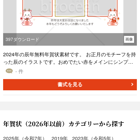
397
ダウンロード
画像
2024年の辰年無料年賀状素材です。 お正月のモチーフを持
った辰のイラストです。おめでたい赤をメインにシンプル
で使いやすくしました。かわいいイラストで送りたい方、
- 件
白背景なのでインク代を節約したい方にもオススメです。
写真を３枚入れられるタイプになります。 画像形式はpng
書式を見る
データ、解像度は350ppiになります。
年賀状（2026年以前）カテゴリーから探す
2025年（令和7年）
2019年
2023年（令和5年）