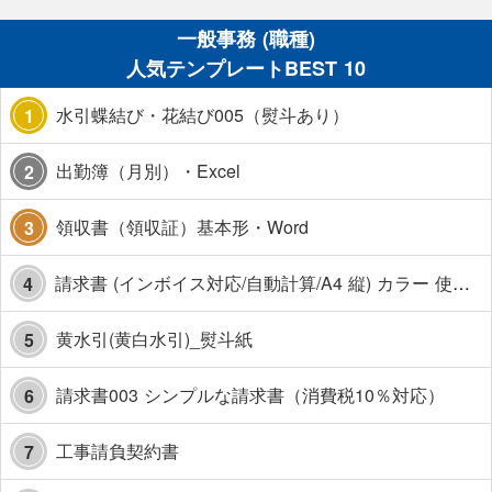
一般事務 (職種)
人気テンプレートBEST 10
水引蝶結び・花結び005（熨斗あり）
1
出勤簿（月別）・Excel
2
領収書（領収証）基本形・Word
3
請求書 (インボイス対応/自動計算/A4 縦) カラー 使い方解説あり
4
黄水引(黄白水引)_熨斗紙
5
請求書003 シンプルな請求書（消費税10％対応）
6
工事請負契約書
7