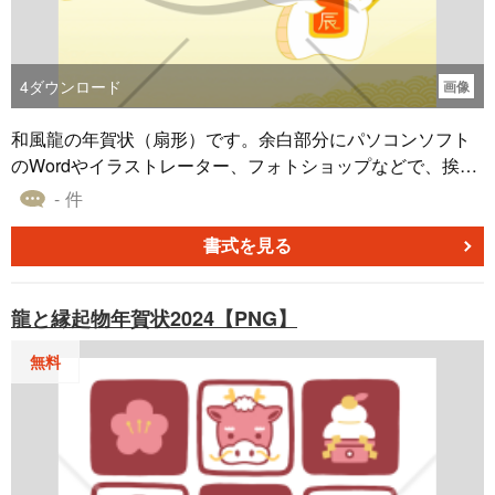
4
ダウンロード
画像
和風龍の年賀状（扇形）です。余白部分にパソコンソフト
のWordやイラストレーター、フォトショップなどで、挨拶
文、郵便番号、ご住所、電話番号、名前などを入力してお
- 件
使いください。マンガやイラスト、ポスター、ハガキ、フ
ライヤー、お店のチラシなどにも使用できるお正月、年末
書式を見る
年始、年賀状素材です。
龍と縁起物年賀状2024【PNG】
無料