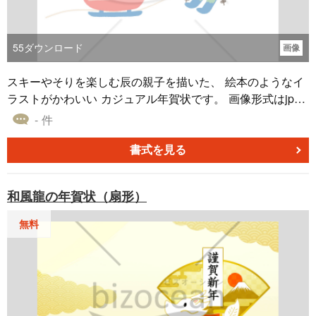
55
ダウンロード
画像
スキーやそりを楽しむ辰の親子を描いた、 絵本のようなイ
ラストがかわいい カジュアル年賀状です。 画像形式はjp
g、解像度は300dpiです。 148×100mmのはがきサイズデザ
- 件
インテンプレートです。 同じデザインでWordタイプもござ
います。 どちらも無料ダウンロードしてご利用ください。
書式を見る
和風龍の年賀状（扇形）
無料