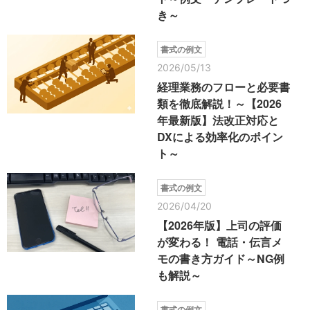
き～
書式の例文
2026/05/13
経理業務のフローと必要書
類を徹底解説！～【2026
年最新版】法改正対応と
DXによる効率化のポイン
ト～
書式の例文
2026/04/20
【2026年版】上司の評価
が変わる！ 電話・伝言メ
モの書き方ガイド～NG例
も解説～
書式の例文