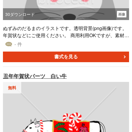
30
ダウンロード
画像
ぬずみのだるまのイラストです。透明背景(png画像)です。
年賀状などにご使用ください。 商用利用OKですが、素材の
再配布はご遠慮ください。
- 件
書式を見る
丑年年賀状パーツ 白い牛
無料