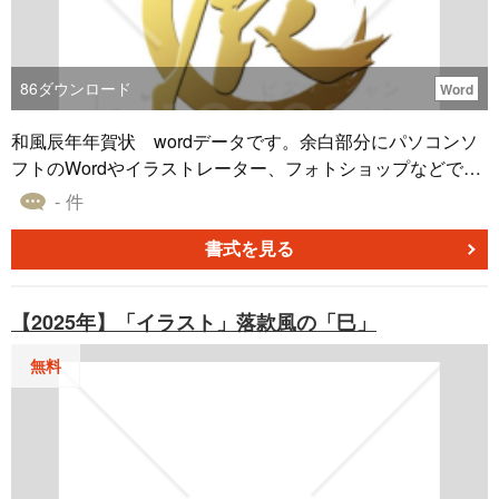
86
ダウンロード
Word
和風辰年年賀状 wordデータです。余白部分にパソコンソ
フトのWordやイラストレーター、フォトショップなどで、
挨拶文、郵便番号、ご住所、電話番号、名前などを入力し
- 件
てお使いください。マンガやイラスト、ポスター、ハガ
キ、フライヤー、お店のチラシなどにも使用できるお正
書式を見る
月、年末年始、年賀状素材です。
【2025年】「イラスト」落款風の「巳」
無料