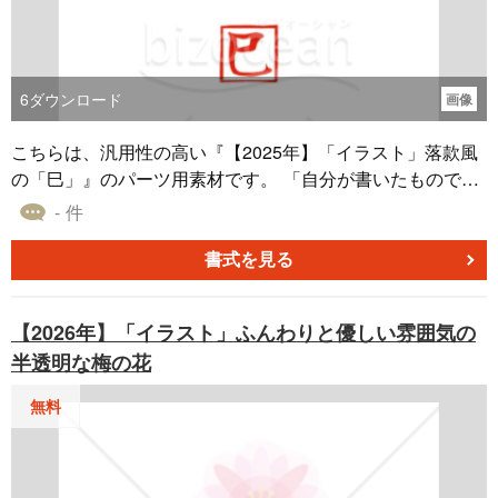
6
ダウンロード
画像
こちらは、汎用性の高い『【2025年】「イラスト」落款風
の「巳」』のパーツ用素材です。 「自分が書いたもので
す」や「これが完成です」ということを意味する、筆者に
- 件
よる自筆の署名や印のことを落款（らっかん）と言いま
す。 「巳」の文字のみのシンプルな本素材は、無料でダウ
書式を見る
ンロードすることができます。PNG形式のファイルなの
で、Wordで作成した年賀状のアクセントとして、貼り付け
【2026年】「イラスト」ふんわりと優しい雰囲気の
てご利用ください。
半透明な梅の花
無料