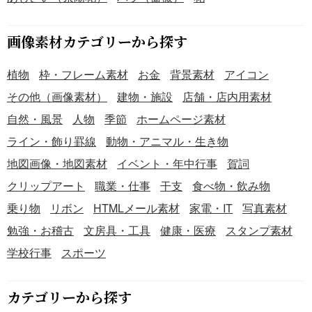
とした配色です。穏やかで幸せな気持ちにさせてくれる、
柔らかな色使いが魅力です。 ・花の中心には、淡い黄色を
画像素材カテゴリーから探す
アクセントとして配置。ピンクの甘さを引き締め、デザイ
ンに爽やかな印象を加えています。 ・花びらが半透明にな
植物
枠・フレーム素材
お金
背景素材
アイコン
っているため、背景の色をほんのりと透かして見せること
ができます。そのため、どんなデザインにも自然に溶け込
その他（画像素材）
建物・施設
店舗・店内用素材
みます。 『【2026年】「イラスト」ふんわりと優しい雰囲
自然・風景
人物
季節
ホームページ素材
気の半透明な梅の花』のパーツ素材は、PNG形式で作成し
ライン・飾り罫線
動物・アニマル・生き物
ています。オリジナルで作成する年賀状のアクセントとし
て、ご利用いただけると幸いです。
地図画像・地図素材
イベント・年中行事
賀詞
クリップアート
職業・仕事
干支
食べ物・飲み物
乗り物
リボン
HTMLメール素材
家電・IT
写真素材
勉強・お稽古
文房具・工具
健康・医療
スタンプ素材
学校行事
スポーツ
カテゴリーから探す