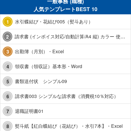
一般事務 (職種)
人気テンプレートBEST 10
水引蝶結び・花結び005（熨斗あり）
1
請求書 (インボイス対応/自動計算/A4 縦) カラー 使い方解説あり
2
出勤簿（月別）・Excel
3
領収書（領収証）基本形・Word
4
書類送付状 シンプル09
5
請求書003 シンプルな請求書（消費税10％対応）
6
退職証明書01
7
熨斗紙【紅白蝶結び（花結び）・水引7本】・Excel
8