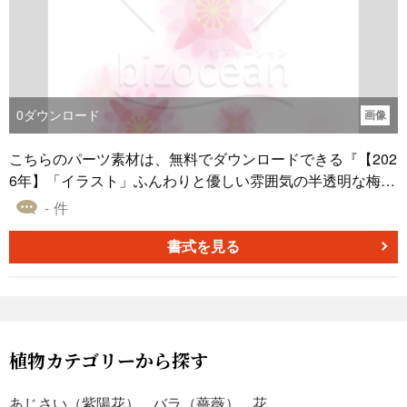
0
ダウンロード
画像
こちらのパーツ素材は、無料でダウンロードできる『【202
6年】「イラスト」ふんわりと優しい雰囲気の半透明な梅の
花』です。 ■デザイン ・新春の訪れを感じさせる、梅の花
- 件
をモチーフにしたイラストです。花びらを半透明の図形で
表現した、現代的でグラフィカルなデザインが特徴です。
書式を見る
・複数の花が重なり合うことで生まれる色の深まりや、ピ
ントがぼけたような柔らかな表現が、イラストに奥行きと
幻想的な雰囲気を与えています。 ・年賀状のワンポイント
としてはもちろん、背景に薄く配置するなど、さまざまな
使い方ができる汎用性の高いデザインです。他のイラスト
植物カテゴリーから探す
や賀詞と組み合わせることで、デザインを華やかに彩りま
す。 ■色 ・優しさや愛情を象徴する、淡いピンク色を基調
あじさい（紫陽花）
バラ（薔薇）
花