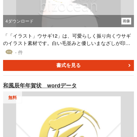
4
ダウンロード
画像
「「イラスト」ウサギ12」は、可愛らしく振り向くウサギ
のイラスト素材です。白い毛並みと優しいまなざしが印象
的です。新しい年の幕開けや特別なイベントのデザインに
- 件
ぜひお役立てください。背景が透過されたPNG形式のた
め、ワードやPowerPointなどのソフトウェアで簡単に利用
書式を見る
できます。挨拶状やメッセージカードのワンポイントとし
てもお使いいただけます。無料でダウンロード可能です。
和風辰年年賀状 wordデータ
無料