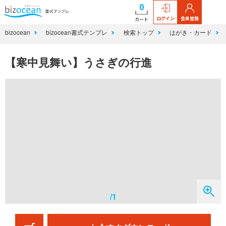
0
ログイン
会員登録
カート
bizocean
bizocean書式テンプレ
検索トップ
はがき・カード
【寒中見舞い】うさぎの行進
/1