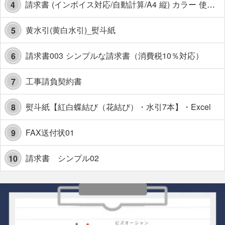
請求書 (インボイス対応/自動計算/A4 縦) カラー 使い方解説あり
4
黄水引(黄白水引)_熨斗紙
5
請求書003 シンプルな請求書（消費税10％対応）
6
工事請負契約書
7
熨斗紙【紅白蝶結び（花結び）・水引7本】・Excel
8
FAX送付状01
9
請求書 シンプル02
10