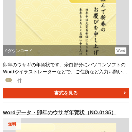
0
ダウンロード
Word
卯年のウサギの年賀状です。余白部分にパソコンソフトの
Wordやイラストレーターなどで、ご住所など入力お願い致
します。
- 件
書式を見る
wordデータ・卯年のウサギ年賀状（NO.0135）
無料