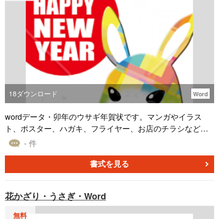
18
ダウンロード
Word
wordデータ・卯年のウサギ年賀状です。マンガやイラス
ト、ポスター、ハガキ、フライヤー、お店のチラシなどに
使用できるお正月、年末年始、年賀状素材です。余白部分
- 件
にパソコンソフトのWordやイラストレーター、フォトショ
ップなどで、挨拶文、郵便番号、ご住所、電話番号、名前
書式を見る
など入力の方をよろしくお願い致します。
花かざり・うさぎ・Word
無料