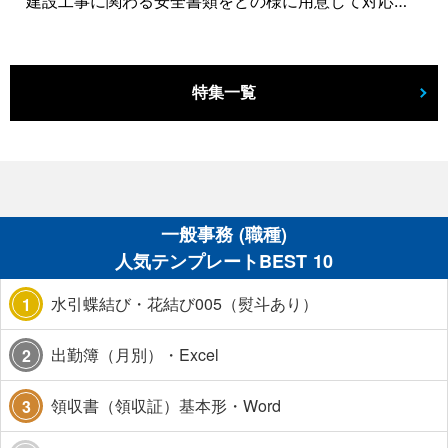
建設工事に関わる安全書類をどの様に用意して対応するか？関連書式テンプレートから書き方の注意点などの役立つコラムをbizoceanがお届けします。
特集一覧
一般事務 (職種)
人気テンプレートBEST 10
水引蝶結び・花結び005（熨斗あり）
1
出勤簿（月別）・Excel
2
領収書（領収証）基本形・Word
3