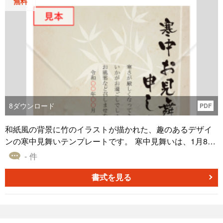
無料
8
ダウンロード
PDF
和紙風の背景に竹のイラストが描かれた、趣のあるデザイ
ンの寒中見舞いテンプレートです。 寒中見舞いは、1月8日
以降から立春（2月3日頃）までの期間に送る、冬の季節に
- 件
相手を気遣う挨拶状です。本テンプレートはPDF形式で無
料ダウンロードが可能で、差出人情報やメッセージをカス
書式を見る
タマイズしてご利用いただけます。 ■デザインの特徴 ・和
紙の質感と竹のイラストが、上品で落ち着いた印象を与え
ます。 ・竹のまっすぐ伸びる姿が、希望や成長を象徴して