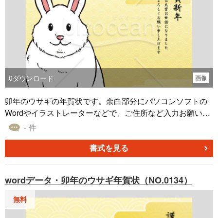
0
ダウンロード
画像
卯年のウサギの年賀状です。余白部分にパソコンソフトの
Wordやイラストレーターなどで、ご住所など入力お願い致
します。
- 件
書式を見る
wordデータ・卯年のウサギ年賀状（NO.0134）
無料