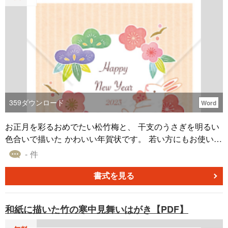
359
ダウンロード
Word
お正月を彩るおめでたい松竹梅と、 干支のうさぎを明るい
色合いで描いた かわいい年賀状です。 若い方にもお使いい
ただきやすい、 カジュアルな和風デザインです。 Word形
- 件
式なので、住所などを入力してお使いいただけます。
書式を見る
和紙に描いた竹の寒中見舞いはがき【PDF】