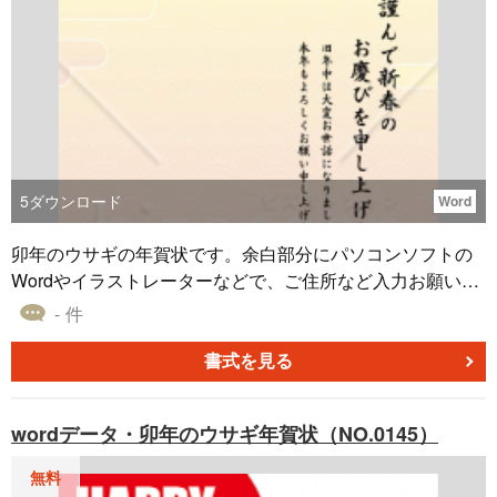
5
ダウンロード
Word
卯年のウサギの年賀状です。余白部分にパソコンソフトの
Wordやイラストレーターなどで、ご住所など入力お願い致
します。
- 件
書式を見る
wordデータ・卯年のウサギ年賀状（NO.0145）
無料