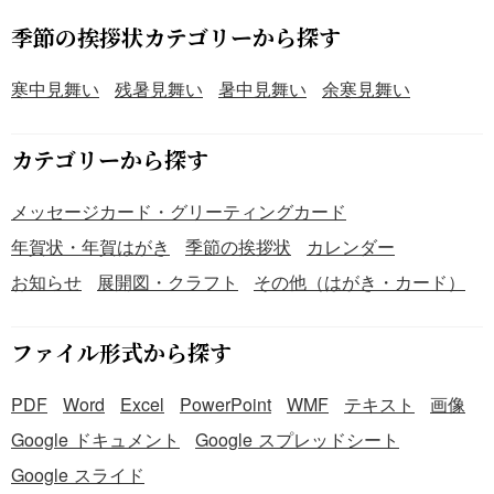
います。 ・余白が多く、オリジナルメッセージを添えるの
に適したデザインです。 ■寒中見舞いとは ・松の内（1月7
季節の挨拶状カテゴリーから探す
日）後から立春（2月3日頃）までに送る挨拶状です。 ・喪
中の方への挨拶や、新年の挨拶が遅れた際のメッセージに
寒中見舞い
残暑見舞い
暑中見舞い
余寒見舞い
適しています。 ・相手の健康や安全を祈る気持ちを伝える
季節の風習です。 ■テンプレートの利用メリット ・PDF形
カテゴリーから探す
式のため、編集後すぐに印刷して利用可能です。 ・和紙風
の背景が、特別感のある挨拶状を演出します。 ・無料ダウ
メッセージカード・グリーティングカード
ンロード可能で、手軽にご利用いただけます。
年賀状・年賀はがき
季節の挨拶状
カレンダー
お知らせ
展開図・クラフト
その他（はがき・カード）
ファイル形式から探す
PDF
Word
Excel
PowerPoint
WMF
テキスト
画像
Google ドキュメント
Google スプレッドシート
Google スライド