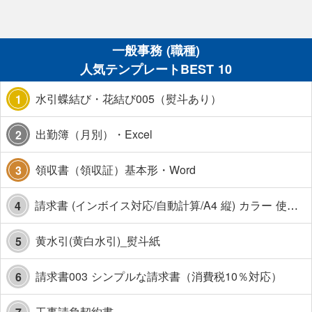
一般事務 (職種)
人気テンプレートBEST 10
水引蝶結び・花結び005（熨斗あり）
1
出勤簿（月別）・Excel
2
領収書（領収証）基本形・Word
3
請求書 (インボイス対応/自動計算/A4 縦) カラー 使い方解説あり
4
黄水引(黄白水引)_熨斗紙
5
請求書003 シンプルな請求書（消費税10％対応）
6
工事請負契約書