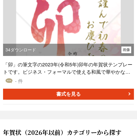
34
ダウンロード
画像
「卯」の筆文字の2023年(令和5年)卯年の年賀状テンプレー
トです。ビジネス・フォーマルで使える和風で華やかなデ
ザインの年賀状です。無料でダウンロード可能です。
- 件
書式を見る
年賀状（2026年以前）カテゴリーから探す