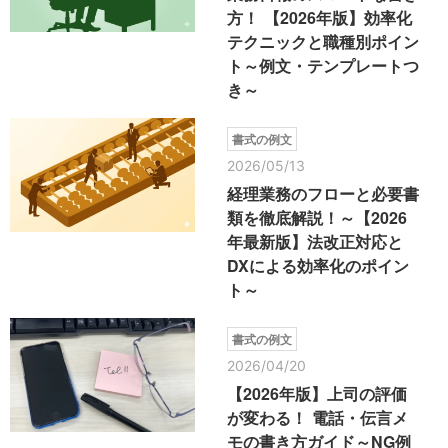
方！ 【2026年版】効率化
テクニックと職種別ポイン
ト～例文・テンプレートつ
き～
書式の例文
2026/05/13
経理業務のフローと必要書
類を徹底解説！～【2026
年最新版】法改正対応と
DXによる効率化のポイン
ト～
書式の例文
2026/04/20
【2026年版】上司の評価
が変わる！ 電話・伝言メ
モの書き方ガイド～NG例