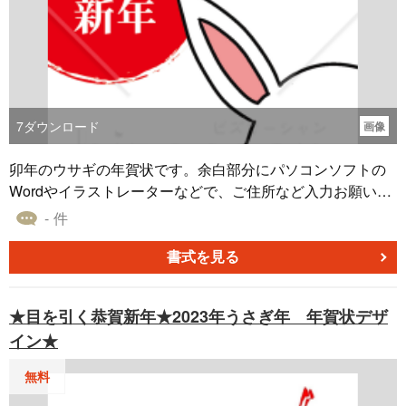
7
ダウンロード
画像
卯年のウサギの年賀状です。余白部分にパソコンソフトの
Wordやイラストレーターなどで、ご住所など入力お願い致
します。
- 件
書式を見る
★目を引く恭賀新年★2023年うさぎ年 年賀状デザ
イン★
無料