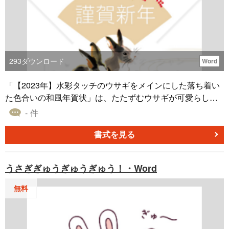
293
ダウンロード
Word
「【2023年】水彩タッチのウサギをメインにした落ち着い
た色合いの和風年賀状」は、たたずむウサギが可愛らしい
年賀状テンプレートです。水彩タッチで描かれたウサギが
- 件
メインに採用されており、落ち着いた色合いの和風デザイ
ンが特徴です。このテンプレートはWord（ワード）形式の
書式を見る
ファイルとして提供されているため、住所や名前などのテ
キスト要素を簡単に編集することができます。無料でダウ
うさぎぎゅうぎゅうぎゅう！・Word
ンロードしてすぐに利用することができます。このテンプ
レートを利用して、新しい年を迎える際に家族や友人に温
無料
かなメッセージを送ることができます。