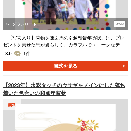
771
ダウンロード
Word
「【写真入り】荷物を運ぶ馬の引越報告年賀状」は、プレ
ゼントを乗せた馬が愛らしく、カラフルでユニークなデザ
インテンプレートです。馬が荷物を運ぶ姿は、新しい場所
3.0
1
件
への移動や新しい始まりの象徴として表現されています。
このフォトフレームタイプの年賀状を利用し、新居での家
書式を見る
族の笑顔や、新しい環境での初めての瞬間を捉えて、新年
の始まりの挨拶状としてお役立てください。Word形式で無
【2023年】水彩タッチのウサギをメインにした落ち
料ダウンロードいただけますので、内容の編集やメッセー
着いた色合いの和風年賀状
ジの追加も可能です。
無料