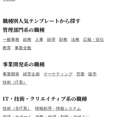
職種別人気テンプレートから探す
管理部門系の職種
一般事務
総務
人事
経理
財務
法務
広報・宣伝
教育
事業全般
事業開発系の職種
事業開発
経営企画
マーケティング
営業
販売
技術（IT系）
IT・技術・クリエイティブ系の職種
技術（非IT系）
情報処理・情報システム
保守・サポート
編集・編成・制作・デザイン