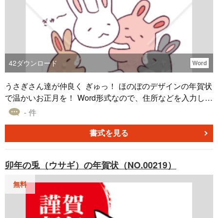
42
ダウンロード
Word
うさぎさん達が仲良く ぎゅっ！ ほのぼのデザインの年賀状
で温かいお正月を！ Word形式なので、住所などを入力して
お使いいただけます。
- 件
書式を見る
卯年の兎（ウサギ）の年賀状（NO.00219）
無料