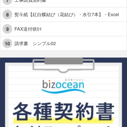
7
熨斗紙【紅白蝶結び（花結び）・水引7本】・Excel
8
FAX送付状01
9
請求書 シンプル02
10