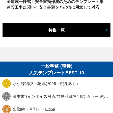
全建統一様式｜安全書類作成のためのテンプレート集
建設工事に関わる安全書類をどの様に用意して対応するか？関連書式テンプレートから書き方の注意点などの役立つコラムをbizoceanがお届けします。
特集一覧
一般事務 (職種)
人気テンプレートBEST 10
水引蝶結び・花結び005（熨斗あり）
1
請求書 (インボイス対応/自動計算/A4 縦) カラー 使い方解説あり
2
出勤簿（月別）・Excel
3