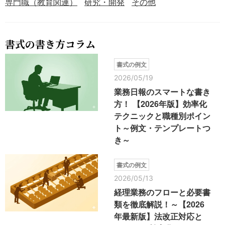
専門職（教育関連）
研究・開発
その他
書式の書き方コラム
書式の例文
2026/05/19
業務日報のスマートな書き
方！ 【2026年版】効率化
テクニックと職種別ポイン
ト～例文・テンプレートつ
き～
書式の例文
2026/05/13
経理業務のフローと必要書
類を徹底解説！～【2026
年最新版】法改正対応と