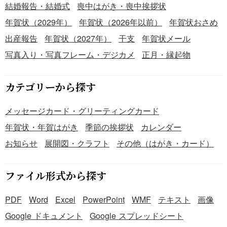
結婚報告・結婚式
喪中はがき・喪中挨拶状
年賀状（2029年）
年賀状（2026年以前）
年賀状おさめ
出産報告
年賀状（2027年）
干支
年賀状メール
写真入り・写真フレーム・デジカメ
正月・縁起物
カテゴリーから探す
メッセージカード・グリーティングカード
年賀状・年賀はがき
季節の挨拶状
カレンダー
お知らせ
展開図・クラフト
その他（はがき・カード）
ファイル形式から探す
PDF
Word
Excel
PowerPoint
WMF
テキスト
画像
Google ドキュメント
Google スプレッドシート