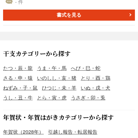
- 件
電話番号、名前などを入力してお使いください。イラス
ト、ポスター、ハガキ、フライヤー、お店のチラシなどに
書式を見る
も使用できるお正月、年末年始、年賀状素材です。
干支カテゴリーから探す
たつ・辰・龍
うま・午・馬
へび・巳・蛇
さる・申・猿
いのしし・亥・猪
とり・酉・鶏
ねずみ・子・鼠
ひつじ・未・羊
いぬ・戌・犬
うし・丑・牛
とら・寅・虎
うさぎ・卯・兎
年賀状・年賀はがきカテゴリーから探す
年賀状（2028年）
引越し報告・転居報告