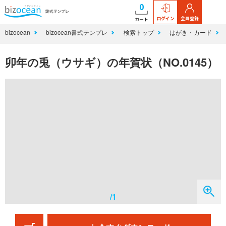
0
ログイン
会員登録
カート
bizocean
bizocean書式テンプレ
検索トップ
はがき・カード
卯年の兎（ウサギ）の年賀状（NO.0145）
/1