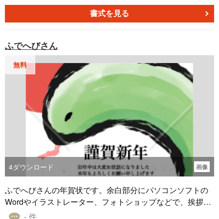
しまれてきた凧を用い、辰年の到来や招福の願いを表現し
ています。赤色は活力や幸運を、ゴールドは繁栄や富を象
書式を見る
徴しており、新しい年の希望を表現することができます。
年賀状に取り入れることで、お正月らしい雰囲気を引き立
ふでへびさん
てることができます。 無料でダウンロードできるので、ご
利用ください。
無料
4
ダウンロード
画像
ふでへびさんの年賀状です。余白部分にパソコンソフトの
Wordやイラストレーター、フォトショップなどで、挨拶
文、郵便番号、ご住所、電話番号、名前などを入力してお
- 件