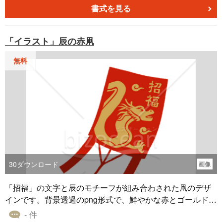
を使うのが丁寧な表現とされます 赤い文字で謹賀新年と書
書式を見る
いた本素材は、PNG形式のファイルであり、オリジナルで
作成する年賀状に貼り付けてご利用いただけます。
「イラスト」辰の赤凧
無料
30
ダウンロード
画像
「招福」の文字と辰のモチーフが組み合わされた凧のデザ
インです。背景透過のpng形式で、鮮やかな赤とゴールドの
配色が特徴のイラストです。 日本の伝統的な遊びとして親
- 件