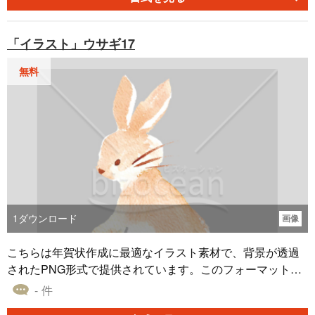
で簡単に使用できます。無料でダウンロード可能ですの
で、ぜひ創造力を発揮して魅力的な作品を作り上げてみま
「イラスト」ウサギ17
しょう。
無料
1
ダウンロード
画像
こちらは年賀状作成に最適なイラスト素材で、背景が透過
されたPNG形式で提供されています。このフォーマットの
便利さは、イラストがどんな背景色やテクスチャにも適応
- 件
するため、あなたの年賀状デザインの可能性を広げます。