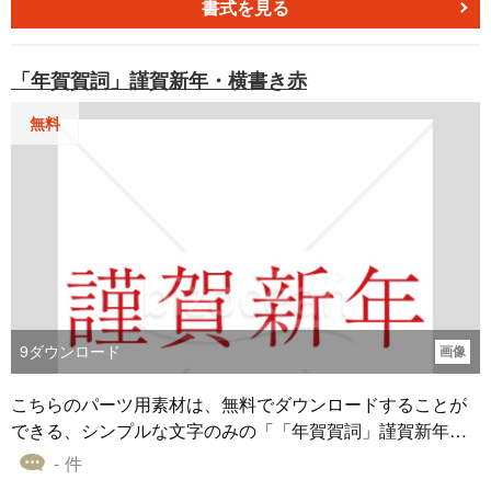
ウサギ年に生まれた人へのメッセージカードや、新年と干
書式を見る
支のうさぎ年を祝うオリジナルの年賀状を作成する際に、
この素敵なイラストを利用してみてください。無料でダウ
「年賀賀詞」謹賀新年・横書き赤
ンロードできます。どうぞご利用ください。
無料
9
ダウンロード
画像
こちらのパーツ用素材は、無料でダウンロードすることが
できる、シンプルな文字のみの「「年賀賀詞」謹賀新年・
横書き赤」です。 賀詞とはお祝いの言葉のことであり、一
- 件
般に目上の方には賀正などの2文字ではなく、4文字の賀詞