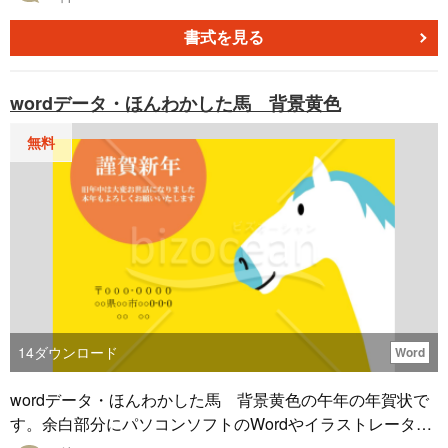
使いください。マンガやイラスト、ポスター、ハガキ、フ
ライヤー、お店のチラシなどにも使用できるお正月、年末
書式を見る
年始、年賀状素材です。
wordデータ・ほんわかした馬 背景黄色
無料
14
ダウンロード
Word
wordデータ・ほんわかした馬 背景黄色の午年の年賀状で
す。余白部分にパソコンソフトのWordやイラストレータ
ー、フォトショップなどで、挨拶文、郵便番号、ご住所、