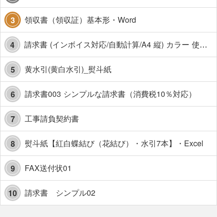
領収書（領収証）基本形・Word
3
請求書 (インボイス対応/自動計算/A4 縦) カラー 使い方解説あり
4
黄水引(黄白水引)_熨斗紙
5
請求書003 シンプルな請求書（消費税10％対応）
6
工事請負契約書
7
熨斗紙【紅白蝶結び（花結び）・水引7本】・Excel
8
FAX送付状01
9
請求書 シンプル02
10