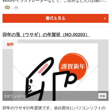
Wordやイラストレーターなどで、ご住所など入力お願い致
します。
- 件
書式を見る
卯年の兎（ウサギ）の年賀状（NO.00203）
無料
5
ダウンロード
画像
卯年のウサギの年賀状です。余白部分にパソコンソフトの