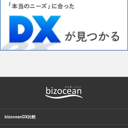
bizoceanDX比較