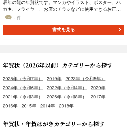
辰年の龍の年賀状です。マンガやイラスト、ポスター、ハ
ガキ、フライヤー、お店のチラシなどに使用できるお正
月、年末年始、年賀状素材です。余白部分にパソコンソフ
- 件
トのWordやイラストレーター、フォトショップなどで、挨
拶文、郵便番号、ご住所、電話番号、名前など入力の方を
書式を見る
よろしくお願い致します。
年賀状（2026年以前）カテゴリーから探す
2025年（令和7年）
2019年
2023年（令和5年）
2024年（令和6年）
2022年（令和4年）
2020年
2021年（令和3年）
2026年（令和8年）
2017年
2016年
2015年
2014年
2018年
年賀状・年賀はがきカテゴリーから探す