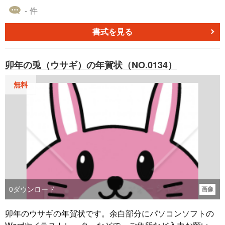
します。
- 件
書式を見る
卯年の兎（ウサギ）の年賀状（NO.0134）
無料
0
ダウンロード
画像
卯年のウサギの年賀状です。余白部分にパソコンソフトの