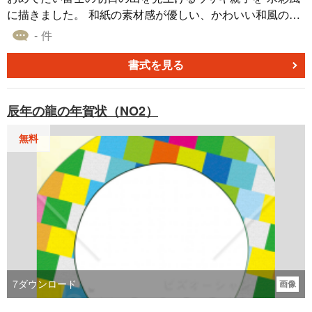
に描きました。 和紙の素材感が優しい、かわいい和風の年
賀状です。 画像形式はjpgです。148×100mmのはがきサイ
- 件
ズ、解像度は300pixです。 他にWordタイプもございます。
書式を見る
辰年の龍の年賀状（NO2）
無料
7
ダウンロード
画像