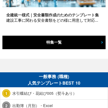
全建統一様式｜安全書類作成のためのテンプレート集
建設工事に関わる安全書類をどの様に用意して対応するか？関連書式テンプレートから書き方の注意点などの役立つコラムをbizoceanがお届けします。
特集一覧
一般事務 (職種)
人気テンプレートBEST 10
水引蝶結び・花結び005（熨斗あり）
1
出勤簿（月別）・Excel
2