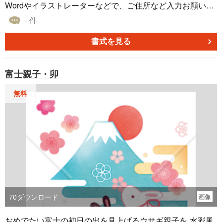
Wordやイラストレーターなどで、ご住所など入力お願い致
します。
- 件
書式を見る
富士親子・卯
無料
70
ダウンロード
画像
おめでたい富士の初日の出を見上げるウサギ親子を 水彩風