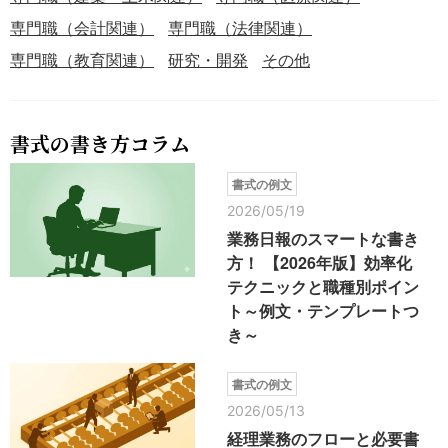
専門職（会計関連）
専門職（法律関連）
専門職（教育関連）
研究・開発
その他
書式の書き方コラム
書式の例文
2026/05/19
業務日報のスマートな書き
方！ 【2026年版】効率化
テクニックと職種別ポイン
ト～例文・テンプレートつ
き～
書式の例文
2026/05/13
経理業務のフローと必要書