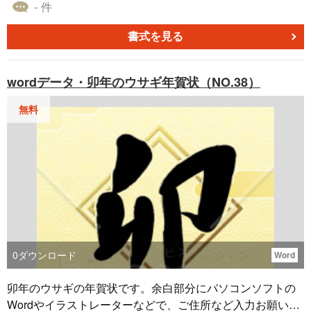
します。
- 件
書式を見る
wordデータ・卯年のウサギ年賀状（NO.38）
無料
0
ダウンロード
Word
卯年のウサギの年賀状です。余白部分にパソコンソフトの
Wordやイラストレーターなどで、ご住所など入力お願い致