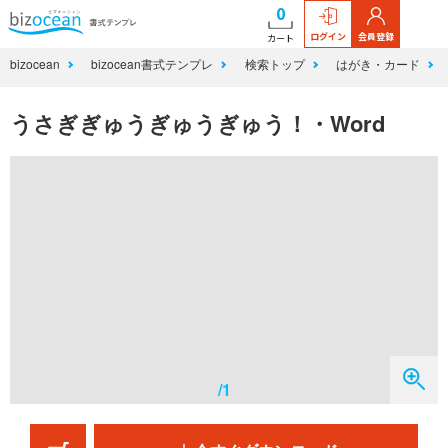
0
ログイン
会員登録
カート
bizocean
bizocean書式テンプレ
検索トップ
はがき・カード
うさぎぎゅうぎゅうぎゅう！・Word
/1