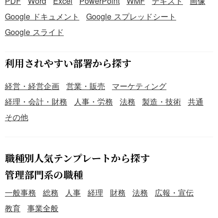
PDF
Word
Excel
PowerPoint
WMF
テキスト
画像
Google ドキュメント
Google スプレッドシート
Google スライド
利用されやすい部署から探す
経営・経営企画
営業・販売
マーケティング
経理・会計・財務
人事・労務
法務
製造・技術
共通
その他
職種別人気テンプレートから探す
管理部門系の職種
一般事務
総務
人事
経理
財務
法務
広報・宣伝
教育
事業全般