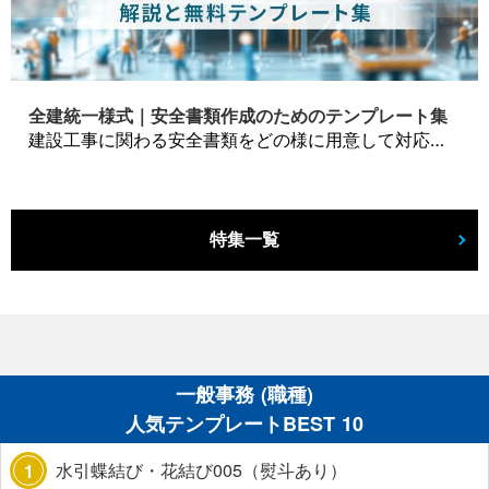
全建統一様式｜安全書類作成のためのテンプレート集
建設工事に関わる安全書類をどの様に用意して対応するか？関連書式テンプレートから書き方の注意点などの役立つコラムをbizoceanがお届けします。
特集一覧
一般事務 (職種)
人気テンプレートBEST 10
水引蝶結び・花結び005（熨斗あり）
1