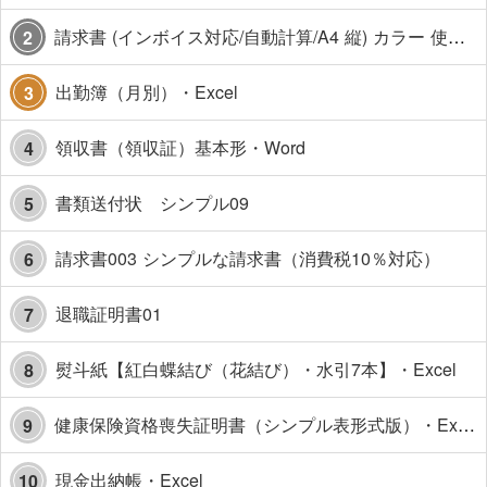
請求書 (インボイス対応/自動計算/A4 縦) カラー 使い方解説あり
2
出勤簿（月別）・Excel
3
領収書（領収証）基本形・Word
4
書類送付状 シンプル09
5
請求書003 シンプルな請求書（消費税10％対応）
6
退職証明書01
7
熨斗紙【紅白蝶結び（花結び）・水引7本】・Excel
8
健康保険資格喪失証明書（シンプル表形式版）・Excel【見本付き】
9
現金出納帳・Excel
10