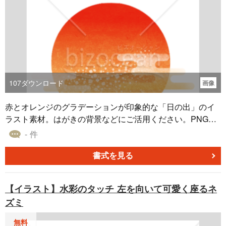
107
ダウンロード
画像
赤とオレンジのグラデーションが印象的な「日の出」のイ
ラスト素材。はがきの背景などにご活用ください。PNG形
式になっていますので、オリジナルの年賀状を作るときに
- 件
ワード等に貼り付けてお使いいただけます。無料でダウン
ロードできます。
書式を見る
【イラスト】水彩のタッチ 左を向いて可愛く座るネ
ズミ
無料