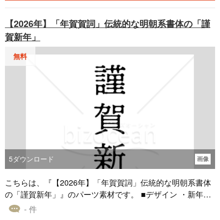
新年の挨拶に最適な画題です。 ・筆の勢いを活かした、力
強い手描きのタッチが特徴です。たなびく鬣（たてがみ）
【2026年】「年賀賀詞」伝統的な明朝系書体の「謹
や尻尾が、馬の躍動感を見事に表現しています。背景の木
賀新年」
目と丸い太陽が、和の雰囲気を高めています。 ・伝統的で
格調高い和風デザインは、年賀状の主役として強い印象を
無料
与えます。目上の方からご友人まで、送る相手を選ばない
汎用性の高いイラストです。 ■色 ・絵馬の木目を表現した
ベージュを基調に、馬の白と黒が配置されています。手綱
や房飾りの「赤」、鞍の「緑」が、鮮やかな差し色として
効いています。 ・赤は「お祝い」や「魔除け」を、緑は
「不老長寿（常緑）」を連想させます。馬の「白」は神聖
さを表し、伝統的で非常におめでたい配色となっていま
す。 ・馬の背後にある大きな黄色い円（太陽）が、新年の
幕開けを象徴するように全体を明るく照らしています。
5
ダウンロード
画像
赤、緑、黄といった多色を使いながらも、上品にまとまっ
ています。 『【2026年】「イラスト」疾走する馬を描いた
こちらは、『【2026年】「年賀賀詞」伝統的な明朝系書体
縁起物の絵馬』のダウンロードは無料です。Wordで作成し
の「謹賀新年」』のパーツ素材です。 ■デザイン ・新年の
たオリジナルの年賀状に、貼り付けてご利用ください。
挨拶「謹賀新年」を縦に配置した、最も伝統的で格式の高
- 件
いデザインです。賀詞そのものの美しさをストレートに伝