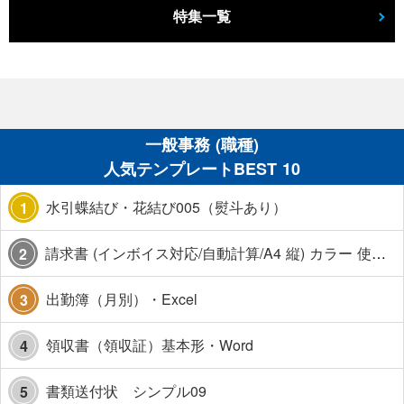
特集一覧
一般事務 (職種)
人気テンプレートBEST 10
水引蝶結び・花結び005（熨斗あり）
1
請求書 (インボイス対応/自動計算/A4 縦) カラー 使い方解説あり
2
出勤簿（月別）・Excel
3
領収書（領収証）基本形・Word
4
書類送付状 シンプル09
5