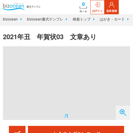
0
ログイン
会員登録
カート
bizocean
bizocean書式テンプレ
検索トップ
はがき・カード
2021年丑 年賀状03 文章あり
/1