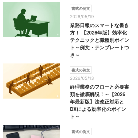
書式の例文
2026/05/19
業務日報のスマートな書き
方！ 【2026年版】効率化
テクニックと職種別ポイン
ト～例文・テンプレートつ
き～
書式の例文
2026/05/13
経理業務のフローと必要書
類を徹底解説！～【2026
年最新版】法改正対応と
DXによる効率化のポイン
ト～
書式の例文