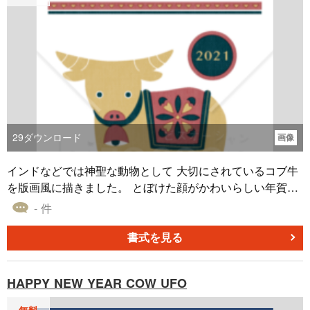
29
ダウンロード
画像
インドなどでは神聖な動物として 大切にされているコブ牛
を版画風に描きました。 とぼけた顔がかわいらしい年賀状
です。 画像形式はjpgです。 他にWordタイプもございま
- 件
す。
書式を見る
HAPPY NEW YEAR COW UFO
無料