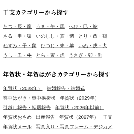
干支カテゴリーから探す
たつ・辰・龍
うま・午・馬
へび・巳・蛇
さる・申・猿
いのしし・亥・猪
とり・酉・鶏
ねずみ・子・鼠
ひつじ・未・羊
いぬ・戌・犬
うし・丑・牛
とら・寅・虎
うさぎ・卯・兎
年賀状・年賀はがきカテゴリーから探す
年賀状（2028年）
結婚報告・結婚式
喪中はがき・喪中挨拶状
年賀状（2029年）
引越し報告・転居報告
年賀状（2026年以前）
年賀状おさめ
出産報告
年賀状（2027年）
干支
年賀状メール
写真入り・写真フレーム・デジカメ