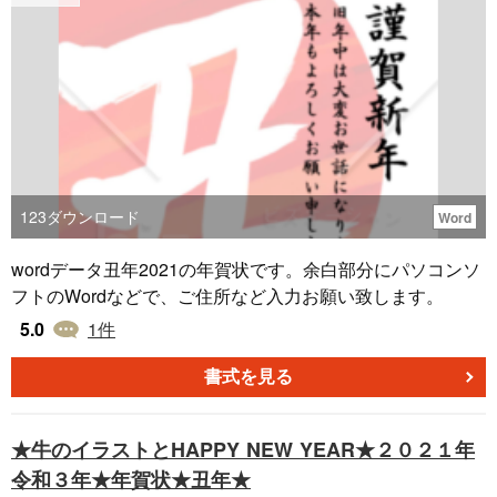
123
ダウンロード
Word
wordデータ丑年2021の年賀状です。余白部分にパソコンソ
フトのWordなどで、ご住所など入力お願い致します。
5.0
1
件
書式を見る
★牛のイラストとHAPPY NEW YEAR★２０２１年
令和３年★年賀状★丑年★