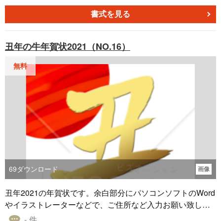
だけます。住所や名前など編集してご利用ください。
書式を見る
丑年の牛年賀状2021（NO.16）
無料
69
ダウンロード
画像
丑年2021の年賀状です。余白部分にパソコンソフトのWord
やイラストレーターなどで、ご住所など入力お願い致しま
す。
- 件