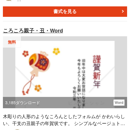
書式を見る
ころころ親子・丑・Word
無料
3,185
ダウンロード
Word
木彫りの人形のようなころんとしたフォルムが かわいらし
い、干支の丑親子の年賀状です。 シンプルなベージュトー