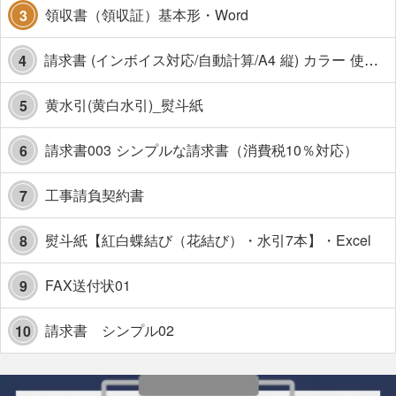
領収書（領収証）基本形・Word
3
請求書 (インボイス対応/自動計算/A4 縦) カラー 使い方解説あり
4
黄水引(黄白水引)_熨斗紙
5
請求書003 シンプルな請求書（消費税10％対応）
6
工事請負契約書
7
熨斗紙【紅白蝶結び（花結び）・水引7本】・Excel
8
FAX送付状01
9
請求書 シンプル02
10