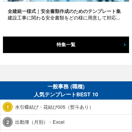
全建統一様式｜安全書類作成のためのテンプレート集
建設工事に関わる安全書類をどの様に用意して対応するか？関連書式テンプレートから書き方の注意点などの役立つコラムをbizoceanがお届けします。
特集一覧
一般事務 (職種)
人気テンプレートBEST 10
水引蝶結び・花結び005（熨斗あり）
1
出勤簿（月別）・Excel
2