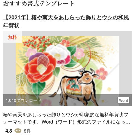
おすすめ書式テンプレート
【2021年】椿や南天をあしらった飾りとウシの和風
年賀状
無料
4,040
ダウンロード
Word
椿や南天をあしらった飾りとウシが印象的な無料年賀状フ
ォーマットです。Word（ワード）形式のファイルになって
いるため、無料でダウンロードした後、すぐにお使いいた
4.8
8
件