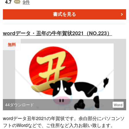
ンでどなたにも お使いいただきやすいデザインです。 地色
4.7
9
件
白のインク節約タイプです。 Word形式なので、住所などを
入力してお使いいただけます。
書式を見る
wordデータ・丑年の牛年賀状2021（NO.223）
無料
44
ダウンロード
Word
wordデータ丑年2021の年賀状です。余白部分にパソコンソ
フトのWordなどで、ご住所など入力お願い致します。