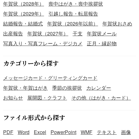
年賀状（2028年）
喪中はがき・喪中挨拶状
年賀状（2029年）
引越し報告・転居報告
結婚報告・結婚式
年賀状（2026年以前）
年賀状おさめ
出産報告
年賀状（2027年）
干支
年賀状メール
写真入り・写真フレーム・デジカメ
正月・縁起物
カテゴリーから探す
メッセージカード・グリーティングカード
年賀状・年賀はがき
季節の挨拶状
カレンダー
お知らせ
展開図・クラフト
その他（はがき・カード）
ファイル形式から探す
PDF
Word
Excel
PowerPoint
WMF
テキスト
画像