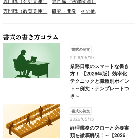
専門職（会計関連）
専門職（法律関連）
専門職（教育関連）
研究・開発
その他
書式の書き方コラム
書式の例文
2026/05/19
業務日報のスマートな書き
方！ 【2026年版】効率化
テクニックと職種別ポイン
ト～例文・テンプレートつ
き～
書式の例文
2026/05/13
経理業務のフローと必要書
類を徹底解説！～【2026