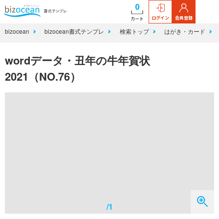
0
ログイン
会員登録
カート
bizocean
bizocean書式テンプレ
検索トップ
はがき・カード
wordデータ・丑年の牛年賀状
2021（NO.76）
/1