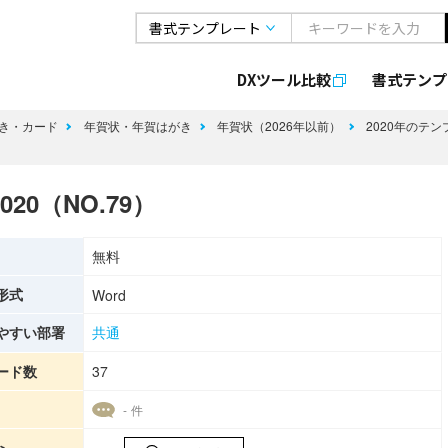
DXツール比較
書式
テンプ
き・カード
年賀状・年賀はがき
年賀状（2026年以前）
2020年のテ
20（NO.79）
無料
形式
Word
やすい部署
共通
ード数
37
- 件