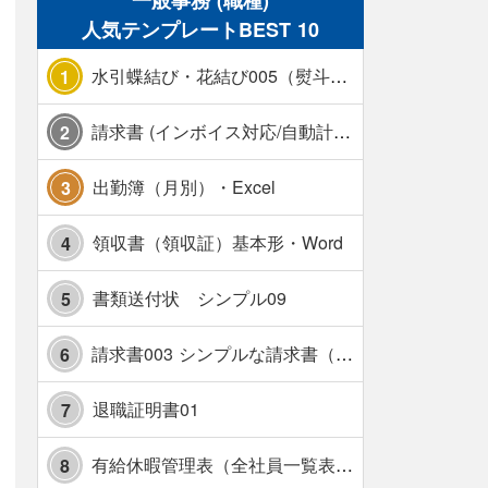
一般事務 (職種)
人気テンプレートBEST 10
水引蝶結び・花結び005（熨斗あり）
1
請求書 (インボイス対応/自動計算/A4 縦) カラー 使い方解説あり
2
出勤簿（月別）・Excel
3
領収書（領収証）基本形・Word
4
書類送付状 シンプル09
5
請求書003 シンプルな請求書（消費税10％対応）
6
退職証明書01
7
有給休暇管理表（全社員一覧表版）・横【見本付き】
8