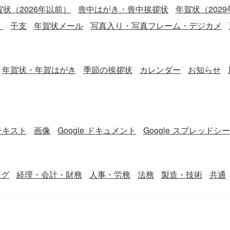
賀状（2026年以前）
喪中はがき・喪中挨拶状
年賀状（2029
）
干支
年賀状メール
写真入り・写真フレーム・デジカメ
年賀状・年賀はがき
季節の挨拶状
カレンダー
お知らせ
テキスト
画像
Google ドキュメント
Google スプレッドシ
ング
経理・会計・財務
人事・労務
法務
製造・技術
共通