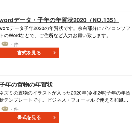
wordデータ・子年の年賀状2020（NO.135）
wordデータ子年2020の年賀状です。余白部分にパソコンソフ
トのWordなどで、ご住所など入力お願い致します。
- 件
書式を見る
子年の置物の年賀状
ネズミの置物のイラストが入った2020年(令和2年)子年の年賀
状テンプレートです。ビジネス・フォーマルで使える和風な
デザインの年賀状です。無料でダウンロード可能です。
- 件
書式を見る