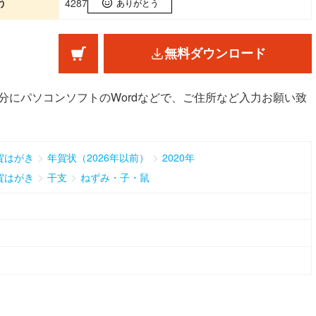
う
4287
ありがとう
無料ダウンロード
白部分にパソコンソフトのWordなどで、ご住所など入力お願い致
>
>
賀はがき
年賀状（2026年以前）
2020年
>
>
賀はがき
干支
ねずみ・子・鼠