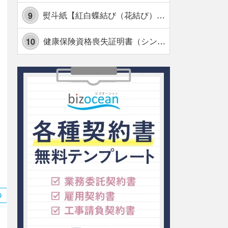
熨斗紙【紅白蝶結び（花結び）・水引7本】・Excel
9
健康保険資格喪失証明書（シンプル表形式版）・Excel【見本付き】
10