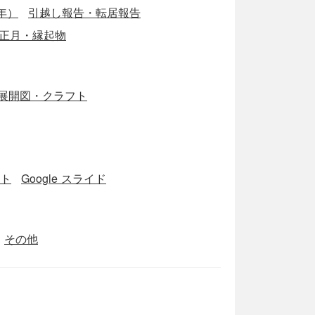
年）
引越し報告・転居報告
正月・縁起物
展開図・クラフト
ート
Google スライド
その他