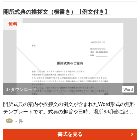
開所式典の挨拶文（横書き）【例文付き】
無料
37
ダウンロード
Word
開所式典の案内や挨拶文の例文が含まれたWord形式の無料
テンプレートです。式典の趣旨や日時、場所を明確に記載
し、参加者への感謝と式典の重要性を伝える構成となって
- 件
います。 ■開所式典の挨拶文とは 新たな施設や工場の完成
を祝い、取引先や関係者を式典に招待するための公式文書
書式を見る