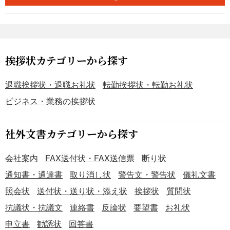
挨拶状カテゴリーから探す
退職挨拶状・退職お礼状
転勤挨拶状・転勤お礼状
ビジネス・業務の挨拶状
社外文書カテゴリーから探す
会社案内
FAX送付状・FAX送信票
断り状
通知書・通達書
取り消し状
警告文・警告状
儀礼文書
照会状
送付状・送り状・添え状
挨拶状
質問状
抗議状・抗議文
連絡書
反論状
要望書
お礼状
申立書
勧誘状
回答書