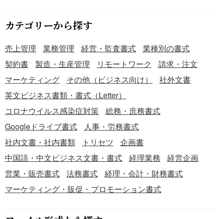
カテゴリーから探す
売上管理
業務管理
経営・監査書式
業種別の書式
契約書
製造・生産管理
リモートワーク
請求・注文
マーケティング
その他（ビジネス向け）
社外文書
英文ビジネス書類・書式（Letter）
コロナウイルス感染症対策
総務・庶務書式
Googleドライブ書式
人事・労務書式
社内文書・社内書類
トリセツ
企画書
中国語・中文ビジネス文書・書式
経理業務
経営企画
営業・販売書式
法務書式
経理・会計・財務書式
マーケティング・販促・プロモーション書式