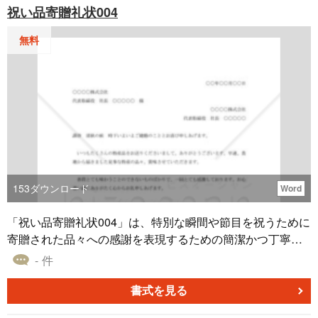
祝い品寄贈礼状004
を伝えたい場合に適した文例です。アレンジしてご利用い
ただけます。
無料
153
ダウンロード
Word
「祝い品寄贈礼状004」は、特別な瞬間や節目を祝うために
寄贈された品々への感謝を表現するための簡潔かつ丁寧な
テンプレートです。 このテンプレートを利用することで、
- 件
寄贈者に対して心からの感謝を形にして伝えることが可能
です。また、このテンプレートは特別な場面での利用を想
書式を見る
定しており、例えば記念日のパーティーや企業の節目のお