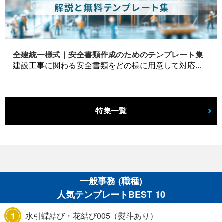
全建統一様式｜安全書類作成のためのテンプレート集
建設工事に関わる安全書類をどの様に用意して対応するか？関連書式テンプレートから書き方の注意点などの役立つコラムをbizoceanがお届けします。
特集一覧
一般事務 (職種)
人気テンプレートBEST 10
水引蝶結び・花結び005（熨斗あり）
1