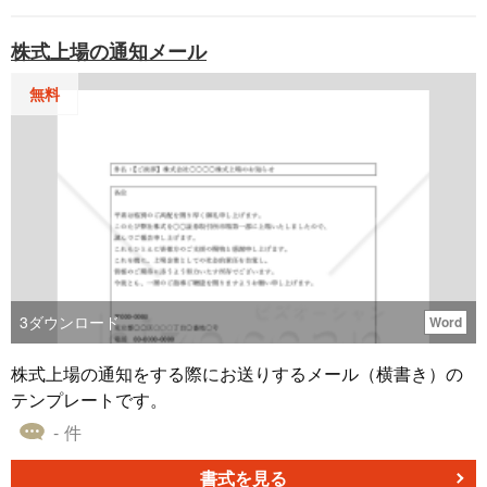
です。感謝の意を伝えるとともに、式典の詳細を簡潔に案
内します。 ■利用シーン ＜施設や工場の完成披露＞ 新規施
株式上場の通知メール
設や工場の完成を祝う式典を行う際に、関係者への案内状
として使用します。 ＜取引先や協力者への感謝＞ 式典への
無料
招待とともに、これまでの協力に対する感謝の意を伝えま
す。 ＜公式イベントの通知＞ 取引先や顧客との信頼関係を
深める目的で利用します。 ■作成時のポイント ＜感謝の言
葉を明確に記載＞ これまでの支援や協力に対する感謝の意
をしっかりと伝えます。 ＜日時・場所を正確に記載＞ 式典
の開催日時、場所、最寄駅からのアクセスを明確に記載
し、参加者が迷わないよう配慮します。 ＜地図を添付＞ 会
場の所在地を添付することで、参加者の利便性を向上させ
ます。 ■テンプレートの利用メリット ＜効率的な挨拶文作
3
ダウンロード
Word
成＞ 例文を参考に必要事項を記載するだけで、短時間で作
成できます。 ＜編集の柔軟性＞ Word形式のため、イベン
株式上場の通知をする際にお送りするメール（横書き）の
ト内容や招待者に応じて自由に調整可能です。
テンプレートです。
- 件
書式を見る