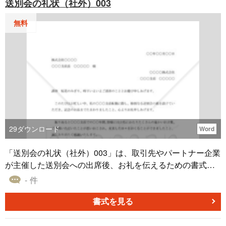
送別会の礼状（社外）003
無料
29
ダウンロード
Word
「送別会の礼状（社外）003」は、取引先やパートナー企業
が主催した送別会への出席後、お礼を伝えるための書式で
す。このテンプレートには、これまでのお礼や今後の展望
- 件
に関するメッセージも含まれます。 この文例を使うこと
で、取引先やパートナー企業に対し、適切な方法で感謝の
書式を見る
意を表現できます。特に、取引先やパートナー企業が送別
会を開催し、その後、感謝の意や過去の支援に対する感謝