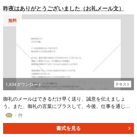
祝い等で、特別な品々を贈ってくれた方々への感謝を表す
昨夜はありがとうございました（お礼メール文）
際に使えます。 本テンプレート書式は無料でダウンロード
可能です。
無料
1,634
ダウンロード
テキスト
御礼のメールはできるだけ早く送り、誠意を伝えましょ
う。また、御礼の言葉にプラスして、今後、仕事を通じて
大いに学んでいきたいという真摯な姿勢を表明すると、よ
- 件
り一層好印象をもたれることでしょう。例えば、特に心に
残った言葉や、会を通じて得た気づきなどを具体的に書き
書式を見る
表すと、なお効果的です。