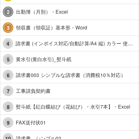
出勤簿（月別）・Excel
2
領収書（領収証）基本形・Word
3
請求書 (インボイス対応/自動計算/A4 縦) カラー 使い方解説あり
4
黄水引(黄白水引)_熨斗紙
5
請求書003 シンプルな請求書（消費税10％対応）
6
工事請負契約書
7
熨斗紙【紅白蝶結び（花結び）・水引7本】・Excel
8
FAX送付状01
9
請求書 シンプル02
10