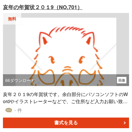
亥年の年賀状２０１9（NO.701）
無料
66
ダウンロード
画像
亥年２０１9の年賀状です。余白部分にパソコンソフトのW
ordやイラストレーターなどで、ご住所など入力お願い致し
ます。
- 件
書式を見る