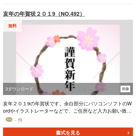
亥年の年賀状２０１9（NO.492）
無料
3
ダウンロード
画像
亥年２０１9の年賀状です。余白部分にパソコンソフトのW
ordやイラストレーターなどで、ご住所など入力お願い致し
ます。
- 件
書式を見る