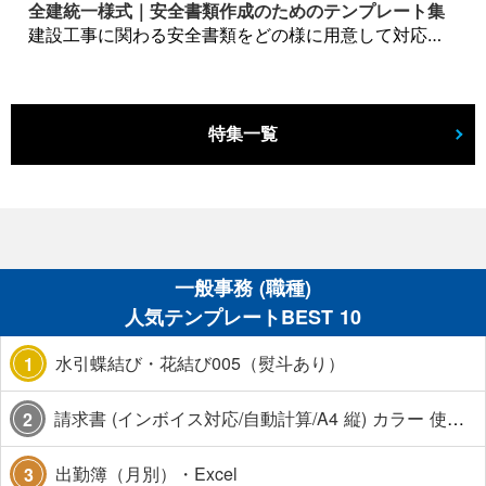
全建統一様式｜安全書類作成のためのテンプレート集
建設工事に関わる安全書類をどの様に用意して対応するか？関連書式テンプレートから書き方の注意点などの役立つコラムをbizoceanがお届けします。
特集一覧
一般事務 (職種)
人気テンプレートBEST 10
水引蝶結び・花結び005（熨斗あり）
1
請求書 (インボイス対応/自動計算/A4 縦) カラー 使い方解説あり
2
出勤簿（月別）・Excel
3