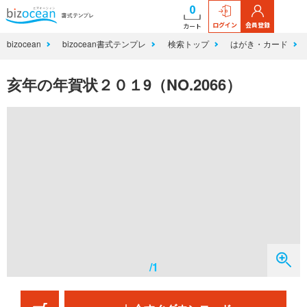
0
ログイン
会員登録
カート
bizocean
bizocean書式テンプレ
検索トップ
はがき・カード
亥年の年賀状２０１9（NO.2066）
/1