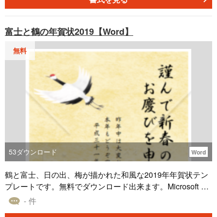
富士と鶴の年賀状2019【Word】
無料
53
ダウンロード
Word
鶴と富士、日の出、梅が描かれた和風な2019年年賀状テン
プレートです。無料でダウンロード出来ます。Microsoft offi
ce Word（ワード）形式になっていますので、住所や名前や
- 件
文章を変更してそのまま印刷できます。