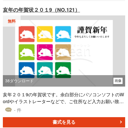
亥年の年賀状２０１9（NO.121）
無料
38
ダウンロード
画像
亥年２０１9の年賀状です。余白部分にパソコンソフトのW
ordやイラストレーターなどで、ご住所など入力お願い致し
ます。
- 件
書式を見る