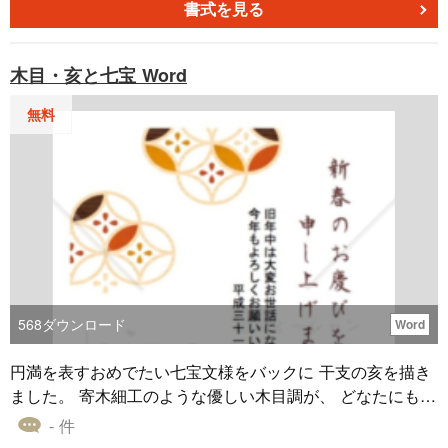
書式を見る
木目・亥と七宝 Word
無料
568
ダウンロード
Word
円満を表すおめでたい七宝文様をバックに 干支の亥を描き
ました。 寄木細工のような優しい木目調が、 どなたにもお
使いいただきやすいデザインです。 地色白のインク節約タ
- 件
イプです。 Word形式なので、住所などを入力してお使いい