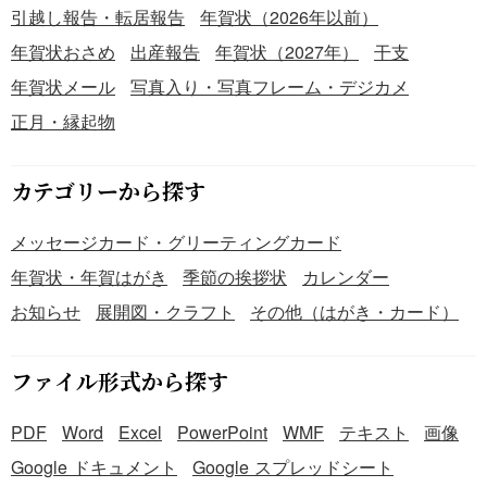
引越し報告・転居報告
年賀状（2026年以前）
年賀状おさめ
出産報告
年賀状（2027年）
干支
年賀状メール
写真入り・写真フレーム・デジカメ
正月・縁起物
カテゴリーから探す
メッセージカード・グリーティングカード
年賀状・年賀はがき
季節の挨拶状
カレンダー
お知らせ
展開図・クラフト
その他（はがき・カード）
ファイル形式から探す
PDF
Word
Excel
PowerPoint
WMF
テキスト
画像
Google ドキュメント
Google スプレッドシート