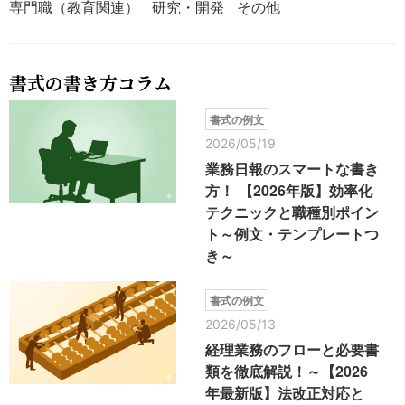
専門職（教育関連）
研究・開発
その他
書式の書き方コラム
書式の例文
2026/05/19
業務日報のスマートな書き
方！ 【2026年版】効率化
テクニックと職種別ポイン
ト～例文・テンプレートつ
き～
書式の例文
2026/05/13
経理業務のフローと必要書
類を徹底解説！～【2026
年最新版】法改正対応と