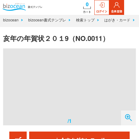
0
ログイン
会員登録
カート
bizocean
bizocean書式テンプレ
検索トップ
はがき・カード
亥年の年賀状２０１9（NO.0011）
/1