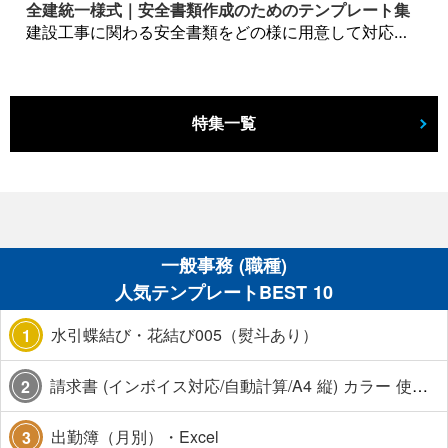
全建統一様式｜安全書類作成のためのテンプレート集
建設工事に関わる安全書類をどの様に用意して対応するか？関連書式テンプレートから書き方の注意点などの役立つコラムをbizoceanがお届けします。
特集一覧
一般事務 (職種)
人気テンプレートBEST 10
水引蝶結び・花結び005（熨斗あり）
1
請求書 (インボイス対応/自動計算/A4 縦) カラー 使い方解説あり
2
出勤簿（月別）・Excel
3