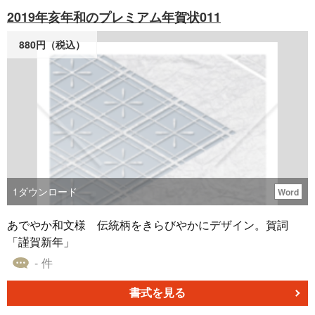
2019年亥年和のプレミアム年賀状011
880円（税込）
1
ダウンロード
Word
あでやか和文様 伝統柄をきらびやかにデザイン。賀詞
「謹賀新年」
- 件
書式を見る