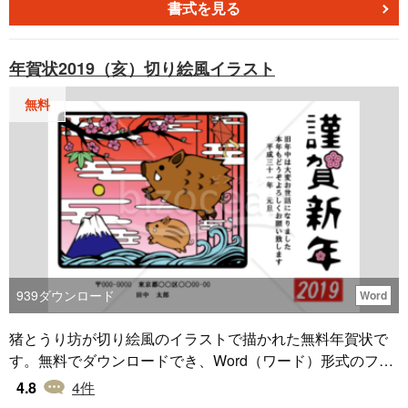
書式を見る
年賀状2019（亥）切り絵風イラスト
無料
939
ダウンロード
Word
猪とうり坊が切り絵風のイラストで描かれた無料年賀状で
す。無料でダウンロードでき、Word（ワード）形式のファ
イルになっているため住所や名前など編集してお使いいた
4.8
4
件
だけます。