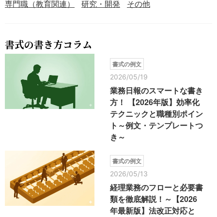
専門職（教育関連）
研究・開発
その他
書式の書き方コラム
書式の例文
2026/05/19
業務日報のスマートな書き
方！ 【2026年版】効率化
テクニックと職種別ポイン
ト～例文・テンプレートつ
き～
書式の例文
2026/05/13
経理業務のフローと必要書
類を徹底解説！～【2026
年最新版】法改正対応と