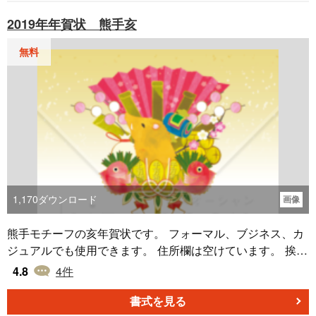
2019年年賀状 熊手亥
無料
1,170
ダウンロード
画像
熊手モチーフの亥年賀状です。 フォーマル、ブジネス、カ
ジュアルでも使用できます。 住所欄は空けています。 挨拶
文あり
4.8
4
件
書式を見る