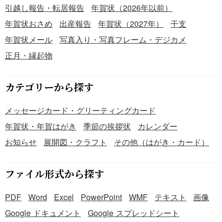
引越し報告・転居報告
年賀状（2026年以前）
年賀状おさめ
出産報告
年賀状（2027年）
干支
年賀状メール
写真入り・写真フレーム・デジカメ
正月・縁起物
カテゴリーから探す
メッセージカード・グリーティングカード
年賀状・年賀はがき
季節の挨拶状
カレンダー
お知らせ
展開図・クラフト
その他（はがき・カード）
ファイル形式から探す
PDF
Word
Excel
PowerPoint
WMF
テキスト
画像
Google ドキュメント
Google スプレッドシート