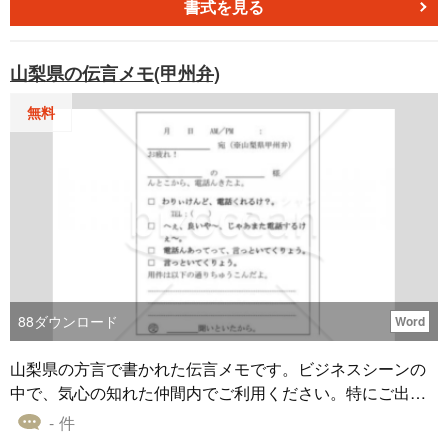
があったことをお伝えください。 □伝言をお願いします。
書式を見る
山梨県の伝言メモ(甲州弁)
無料
88
ダウンロード
Word
山梨県の方言で書かれた伝言メモです。ビジネスシーンの
中で、気心の知れた仲間内でご利用ください。特にご出身
者の方は、属性アピールとしてご活用ください。 (標準語
- 件
訳) □折り返し電話ください。 □また、電話します。 □電話