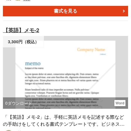
インです。PDFファイルで提供されており、そのまま印刷
してご利用いただけます。動物のデザインは、伝言メモを
書式を見る
取る際にちょっとした楽しみを提供します。このデザイン
の伝言メモは、オフィスや家庭での使用に適しています。
【英語】メモ-2
無料でダウンロードできるので、ぜひご利用ください。
3,300円（税込）
0
ダウンロード
Word
「【英語】メモ-2」は、手軽に英語メモを記述する際など
の手助けをしてくれる書式テンプレートです。ビジネス関
連のメモから学習ノートまで、幅広いシーンでご利用いた