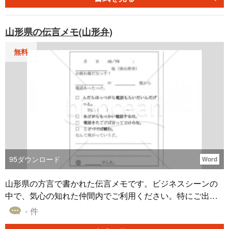
ツールです。的確なメモ作成にお役立てください。
山形県の伝言メモ(山形弁)
無料
95
ダウンロード
Word
山形県の方言で書かれた伝言メモです。ビジネスシーンの
中で、気心の知れた仲間内でご利用ください。特にご出身
者の方は、属性アピールとしてご活用ください。 (標準語
- 件
訳) □折り返し電話ください。 □また、電話します。 □電話