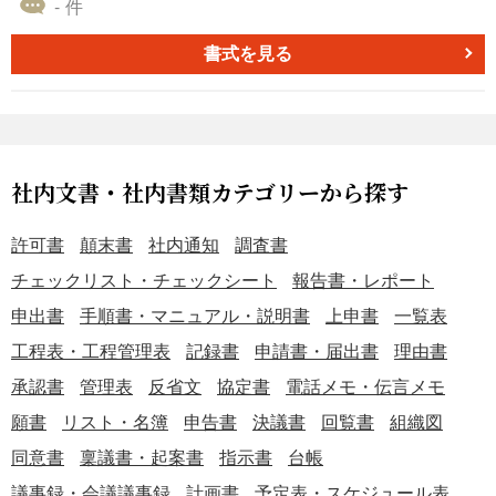
- 件
だけます。シンプルな構成のため、分かりやすく効果的な
メモを作成するのに役立ちます。またWord形式ファイルの
書式を見る
ため、文字サイズやカラー等もご自身で自由に編集可能で
す。ぜひこの機会に、効率的なメモ作成をサポートするテ
ンプレートをご活用ください。
社内文書・社内書類カテゴリーから探す
許可書
顛末書
社内通知
調査書
チェックリスト・チェックシート
報告書・レポート
申出書
手順書・マニュアル・説明書
上申書
一覧表
工程表・工程管理表
記録書
申請書・届出書
理由書
承認書
管理表
反省文
協定書
電話メモ・伝言メモ
願書
リスト・名簿
申告書
決議書
回覧書
組織図
同意書
稟議書・起案書
指示書
台帳
議事録・会議議事録
計画書
予定表・スケジュール表