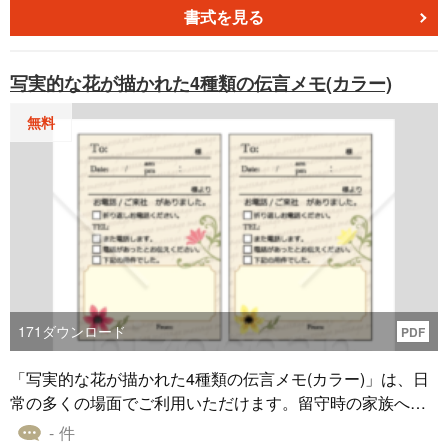
があったことをお伝えください。 □伝言をお願いします。
書式を見る
写実的な花が描かれた4種類の伝言メモ(カラー)
無料
171
ダウンロード
PDF
「写実的な花が描かれた4種類の伝言メモ(カラー)」は、日
常の多くの場面でご利用いただけます。留守時の家族への
連絡や、オフィスでの短いメッセージ伝達など、さまざま
- 件