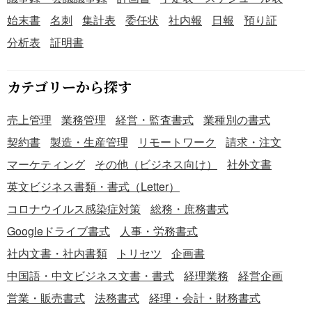
始末書
名刺
集計表
委任状
社内報
日報
預り証
分析表
証明書
カテゴリーから探す
売上管理
業務管理
経営・監査書式
業種別の書式
契約書
製造・生産管理
リモートワーク
請求・注文
マーケティング
その他（ビジネス向け）
社外文書
英文ビジネス書類・書式（Letter）
コロナウイルス感染症対策
総務・庶務書式
Googleドライブ書式
人事・労務書式
社内文書・社内書類
トリセツ
企画書
中国語・中文ビジネス文書・書式
経理業務
経営企画
営業・販売書式
法務書式
経理・会計・財務書式