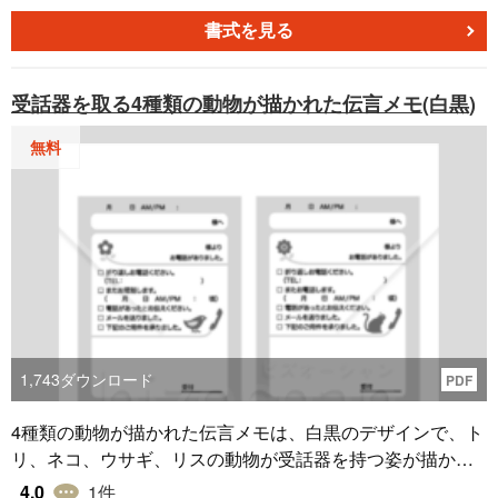
なシーンでの使用が考えられます。花のデザインが描かれ
ているため、メッセージを心地よく伝えます。この伝言メ
書式を見る
モは、PDF形式のため、手軽に印刷して使用することがで
きます。いつでも無料でダウンロードが可能です。4分割に
受話器を取る4種類の動物が描かれた伝言メモ(白黒)
カットして活用ください。
無料
1,743
ダウンロード
PDF
4種類の動物が描かれた伝言メモは、白黒のデザインで、ト
リ、ネコ、ウサギ、リスの動物が受話器を持つ姿が描かれ
ています。これは、伝言を取る際に使用するメモ帳のデザ
4.0
1
件