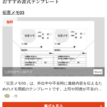
おすすめ書式テンプレート
伝言メモ03
無料
1,372
ダウンロード
Word
「伝言メモ03」は、外出中や不在時に連絡内容を伝えるた
めのメモ用紙のテンプレートです。上司や同僚が不在の際
に、重要な連絡事項を端的にまとめて伝えるための手段と
- 件
してご利用いただけます。適切な情報共有を通じて、円滑
なコミュニケーションを保つお手伝いをするための便利な
書式を見る