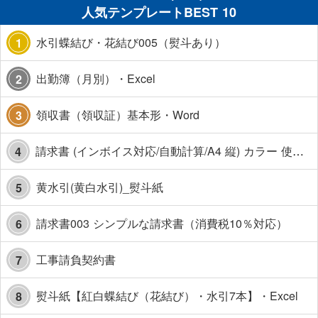
人気テンプレートBEST 10
水引蝶結び・花結び005（熨斗あり）
1
出勤簿（月別）・Excel
2
領収書（領収証）基本形・Word
3
請求書 (インボイス対応/自動計算/A4 縦) カラー 使い方解説あり
4
黄水引(黄白水引)_熨斗紙
5
請求書003 シンプルな請求書（消費税10％対応）
6
工事請負契約書
7
熨斗紙【紅白蝶結び（花結び）・水引7本】・Excel
8