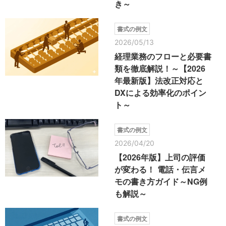
き～
書式の例文
2026/05/13
経理業務のフローと必要書
類を徹底解説！～【2026
年最新版】法改正対応と
DXによる効率化のポイン
ト～
書式の例文
2026/04/20
【2026年版】上司の評価
が変わる！ 電話・伝言メ
モの書き方ガイド～NG例
も解説～
書式の例文