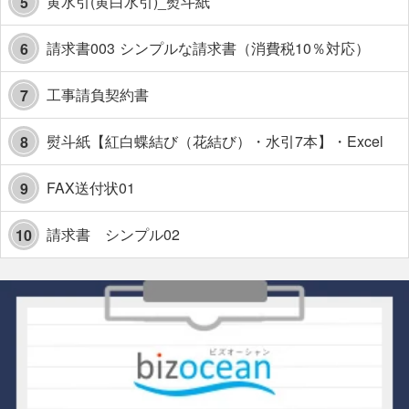
黄水引(黄白水引)_熨斗紙
5
請求書003 シンプルな請求書（消費税10％対応）
6
工事請負契約書
7
熨斗紙【紅白蝶結び（花結び）・水引7本】・Excel
8
FAX送付状01
9
請求書 シンプル02
10