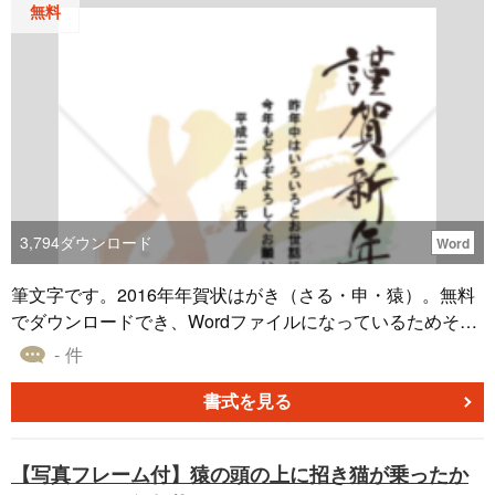
無料
3,794
ダウンロード
Word
筆文字です。2016年年賀状はがき（さる・申・猿）。無料
でダウンロードでき、Wordファイルになっているためその
まま印刷できます。
- 件
書式を見る
【写真フレーム付】猿の頭の上に招き猫が乗ったか