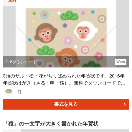
218
ダウンロード
Word
3頭のサル・松・花がちりばめられた年賀状です。2016年
年賀状はがき（さる・申・猿）。無料でダウンロードで
き、Wordファイルになっているためそのまま印刷できま
- 件
す。
書式を見る
「猿」の一文字が大きく書かれた年賀状