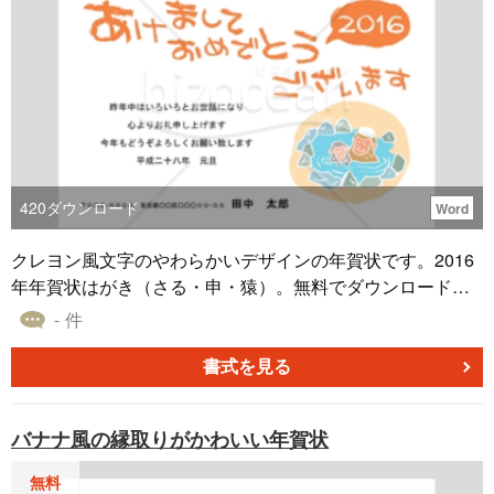
420
ダウンロード
Word
クレヨン風文字のやわらかいデザインの年賀状です。2016
年年賀状はがき（さる・申・猿）。無料でダウンロードで
き、Wordファイルになっているためそのまま印刷できま
- 件
す。
書式を見る
バナナ風の縁取りがかわいい年賀状
無料