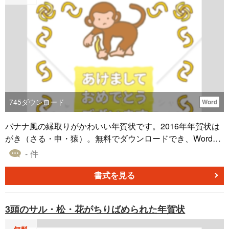
745
ダウンロード
Word
バナナ風の縁取りがかわいい年賀状です。2016年年賀状は
がき（さる・申・猿）。無料でダウンロードでき、Wordフ
ァイルになっているためそのまま印刷できます。
- 件
書式を見る
3頭のサル・松・花がちりばめられた年賀状
無料