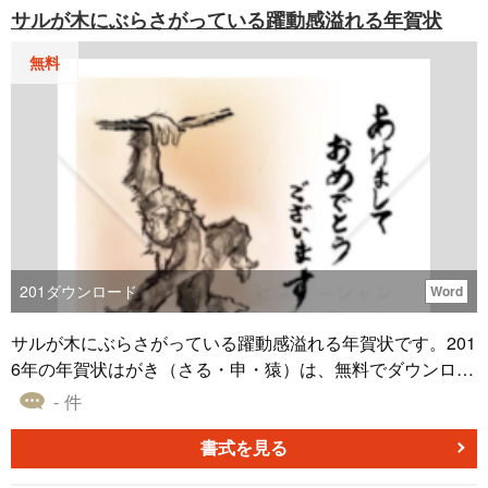
サルが木にぶらさがっている躍動感溢れる年賀状
真フレーム機能が付加されているので、家族の写真や新年
のメッセージを追加してご利用ください。
無料
201
ダウンロード
Word
サルが木にぶらさがっている躍動感溢れる年賀状です。201
6年の年賀状はがき（さる・申・猿）は、無料でダウンロー
ドでき、Wordファイルになっているためそのまま印刷でき
- 件
ます。
書式を見る