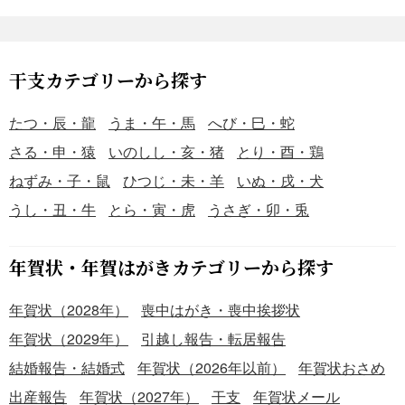
干支カテゴリーから探す
たつ・辰・龍
うま・午・馬
へび・巳・蛇
さる・申・猿
いのしし・亥・猪
とり・酉・鶏
ねずみ・子・鼠
ひつじ・未・羊
いぬ・戌・犬
うし・丑・牛
とら・寅・虎
うさぎ・卯・兎
年賀状・年賀はがきカテゴリーから探す
年賀状（2028年）
喪中はがき・喪中挨拶状
年賀状（2029年）
引越し報告・転居報告
結婚報告・結婚式
年賀状（2026年以前）
年賀状おさめ
出産報告
年賀状（2027年）
干支
年賀状メール