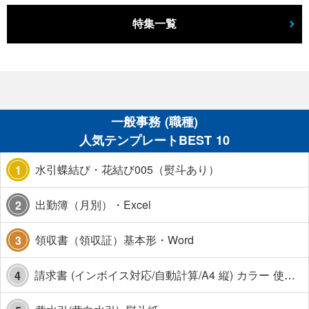
特集一覧
一般事務 (職種)
人気テンプレートBEST 10
水引蝶結び・花結び005（熨斗あり）
1
出勤簿（月別）・Excel
2
領収書（領収証）基本形・Word
3
請求書 (インボイス対応/自動計算/A4 縦) カラー 使い方解説あり
4