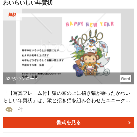
わいらいしい年賀状
無料
522
ダウンロード
Word
「【写真フレーム付】猿の頭の上に招き猫が乗ったかわい
らしい年賀状」は、猿と招き猫を組み合わせたユニークな
デザインの年賀状テンプレートです。この手書きイラスト
- 件
は、横書き向けに設計されており、「さる・申・猿」にピ
ッタリのデザインとなっています。Wordファイル形式で提
書式を見る
供しているため、ダウンロード後は即座に編集やカスタマ
イズを行い、そのままの形で印刷することも可能です。写