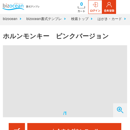
0
ログイン
会員登録
カート
bizocean
bizocean書式テンプレ
検索トップ
はがき・カード
ホルンモンキー ピンクバージョン
/1