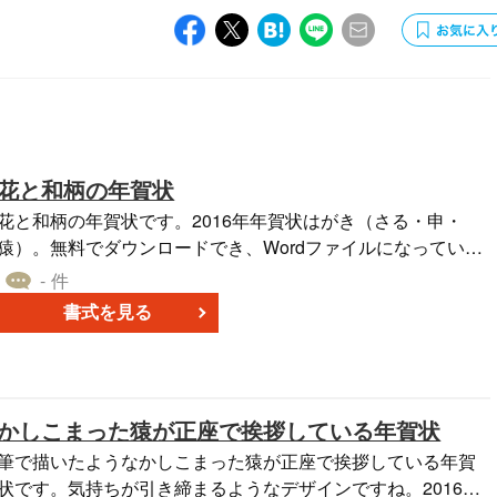
花と和柄の年賀状
花と和柄の年賀状です。2016年年賀状はがき（さる・申・
猿）。無料でダウンロードでき、Wordファイルになっている
ためそのまま印刷できます。
- 件
書式を見る
かしこまった猿が正座で挨拶している年賀状
筆で描いたようなかしこまった猿が正座で挨拶している年賀
状です。気持ちが引き締まるようなデザインですね。2016年