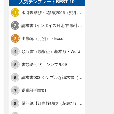
人気テンプレートBEST 10
水引蝶結び・花結び005（熨斗あり）
1
請求書 (インボイス対応/自動計算/A4 縦) カラー 使い方解説あり
2
出勤簿（月別）・Excel
3
領収書（領収証）基本形・Word
4
書類送付状 シンプル09
5
請求書003 シンプルな請求書（消費税10％対応）
6
退職証明書01
7
熨斗紙【紅白蝶結び（花結び）・水引7本】・Excel
8