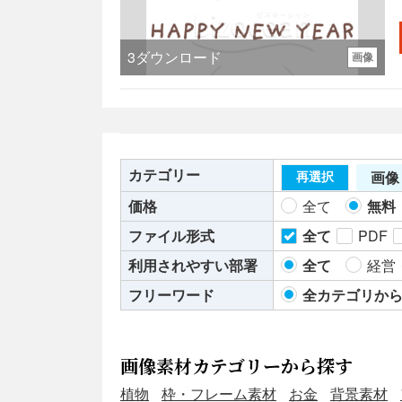
配
3
ダウンロード
画像
ま
カテゴリー
画像
字 ・記
出
再選択
価格
全て
無料
ファイル形式
全て
PDF
利用されやすい部署
全て
経営
フリーワード
全カテゴリか
画像素材カテゴリーから探す
植物
枠・フレーム素材
お金
背景素材