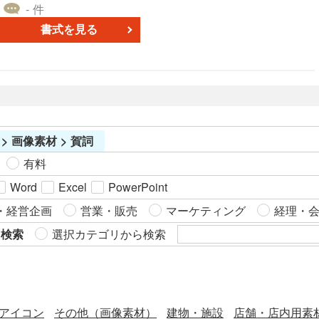
お祝いの色である赤と、落ち着いた緑をアクセントとして加
■デザイン ・新年の挨拶「HAPPY NEW YEAR」を、手で描
- 件
えています。多色刷りの版画のような、レトロでおしゃれな
いたようなぬくもりあるタッチで表現。均一ではない線のゆ
書式を見る
色です。 ・黒は全体の印象を引き締め、格調高さを、赤は
らぎが、印刷された文字にはない温かさを生み出していま
新年の喜びを、緑は穏やかさや健やかな成長をそれぞれ表し
す。 ・文字を横一列にすっきりと並べた、主張しすぎないレ
ています。そ色の組み合わせが、デザインに深みを与えてい
イアウトです。写真やイラストの雰囲気を壊さず、ナチュラ
す。 ・かすれたような質感が、それぞれの色の印象を和ら
ルなアクセントとして機能します。 ・気取らないカジュアル
げ、全体を味わい深くまとめています。派手すぎず、上品な
な雰囲気は、親しい友人や家族へ送る年賀状にぴったりで
華やかさを演出したい場合に最適な色使いです。 ■文字・数
す。相手との距離を縮める、フレンドリーな新年の挨拶を演
 > 画像素材 > 賀詞
載されている文字は「謹賀新年」です。「謹んで新年
します。 ■色 ・文字色には、チョコレートを思わせる温か
のお慶びを申し上げます」という意味を持つ、最も丁寧な新
みのあるブラウンを採用。見る人に安心感や落ち着きを与
有料
年の挨拶言葉です。 ・「謹」という漢字に相手への深い敬意
え、心地よい印象を届けます。 ・手書き風の柔らかな書体
Word
Excel
PowerPoint
が込められているため、主に上司や取引先、恩師といった目
と、温もりを感じるブラウンカラーの組み合わせが、デザイ
上の方へ送る年賀状に用いるのが適しています。 ・明朝体を
ン全体の親しみやすさを高めています。 ・アースカラーであ
・経営企画
営業・販売
マーケティング
経理・
ベースにしたデザインフォントは、直線と曲線を組み合わせ
るブラウンは、さまざまな色調の写真やイラストと美しく調
ら検索
選択カテゴリから検索
た独特のフォルムが特徴です。書体を現代的にアレンジする
和します。特に、自然な風合いのデザインや、セピア調の写
ことで、唯一無二の個性を放っています。 新たに迎える年の
真と好相性です。 ■文字・数字 ・新年の訪れを祝う「HAPPY
挨拶に、無料でダウンロードできる『【2026年】「年賀賀
NEW YEAR」のメッセージです。かしこまらず、明るく楽し
詞」レトロな版画風のデザイン賀詞「謹賀新年」』を、ご活
い気持ちを伝えたい、カジュアルな年賀状に最適です。 ・少
用ください。
アイコン
その他（画像素材）
建物・施設
店舗・店内用素
しだけラフに描かれた線が特徴的な、手書き感のある書体で