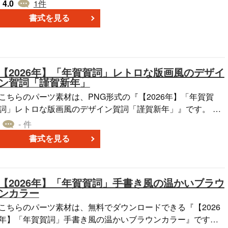
賀状を作るときにワード等に貼り付けてお使いいただけま
4.0
1
件
す。無料でダウンロードできます。
書式を見る
【2026年】「年賀賀詞」レトロな版画風のデザイ
ン賀詞「謹賀新年」
こちらのパーツ素材は、PNG形式の『【2026年】「年賀賀
詞」レトロな版画風のデザイン賀詞「謹賀新年」』です。 ■
ザイン ・新年を祝う賀詞「謹賀新年」を、明朝体をベース
- 件
にした独創的なデザイン書体で表現しました。伝統的な賀詞
書式を見る
に、レトロでありながらモダンな雰囲気を加えています。 ・
インクがかすれたような、版画で刷ったかのような質感が特
徴です。手作り感のある素朴な風合いが、デジタルデザイン
【2026年】「年賀賀詞」手書き風の温かいブラウ
にはない温かみと味わい深さを生み出しています。 ・格調高
ンカラー
い言葉とデザイン性の高さを両立しているため、デザインに
こだわりのある方や、ビジネス関係でお世話になった方への
こちらのパーツ素材は、無料でダウンロードできる『【2026
挨拶に最適です。 ■色 ・黒を基調としながら、文字の一部に
年】「年賀賀詞」手書き風の温かいブラウンカラー』です。