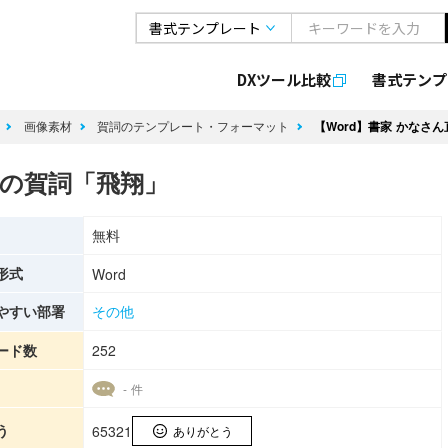
DXツール比較
書式
テンプ
像
画像素材
賀詞のテンプレート・フォーマット
【Word】書家 かなさ
筆の賀詞「飛翔」
無料
形式
Word
やすい部署
その他
ード数
252
- 件
う
65321
ありがとう