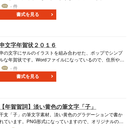
の年賀状はがき（さる・申・猿）は、無料でダウンロードで
- 件
き、Wordファイルになっているためそのまま印刷できます。
書式を見る
申文字年賀状２０１６
申の文字にサルのイラストを組み合わせた、ポップでシンプ
ルな年賀状です。Wordファイルになっているので、住所や挨
拶文を入力して、そのまま印刷できます。また、背景の色も
- 件
自由に変えられます。
書式を見る
【年賀賀詞】淡い黄色の筆文字「子」
干支「子」の筆文字素材。淡い黄色のグラデーションで書か
れています。PNG形式になっていますので、オリジナルの年