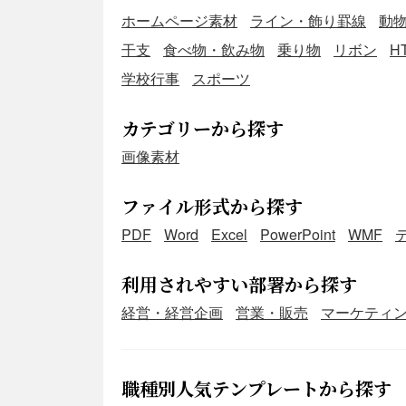
ホームページ素材
ライン・飾り罫線
動
干支
食べ物・飲み物
乗り物
リボン
H
学校行事
スポーツ
し
カテゴリーから探す
画像素材
ファイル形式から探す
PDF
Word
Excel
PowerPoint
WMF
利用されやすい部署から探す
経営・経営企画
営業・販売
マーケティ
職種別人気テンプレートから探す