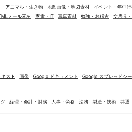
す。整いすぎていない自然なフォルムが、デザインに人間味
物・アニマル・生き物
地図画像・地図素材
イベント・年中行
と優しさを加えています。 ・一文字一文字に手作りのような
TMLメール素材
家電・IT
写真素材
勉強・お稽古
文房具・
風合いがあり、受け取る人の心を和ませます。温かい人柄が
伝わるような、親密なコミュニケーションを助けてくれるで
ょう。 『【2026年】「年賀賀詞」手書き風の温かいブラウ
ンカラー』のパーツ素材は、PNG形式で作成しています。オ
リジナルの年賀状を作成するときに、ぜひお役立てくださ
い。
テキスト
画像
Google ドキュメント
Google スプレッドシ
ング
経理・会計・財務
人事・労務
法務
製造・技術
共通