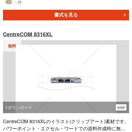
ゼンテーション、ウェブデザインなど、さまざまなコンテ
- 件
ンツ制作において、情報を視覚的かつ効果的に伝達するの
に理想的なクリップアート素材です。Microsoft Office製品
書式を見る
内から直接検索し挿入でき、高度なテクニカルスキルを必
要としません。また、この素材は無料でダウンロード可能
CentreCOM 8316XL
ですので、予算にやさしく、イラスト素材を手に入れるこ
とができます。
無料
1
ダウンロード
WMF
CentreCOM 8316XLのイラスト(クリップアート)素材です。
パワーポイント・エクセル・ワードでの資料作成時に無料