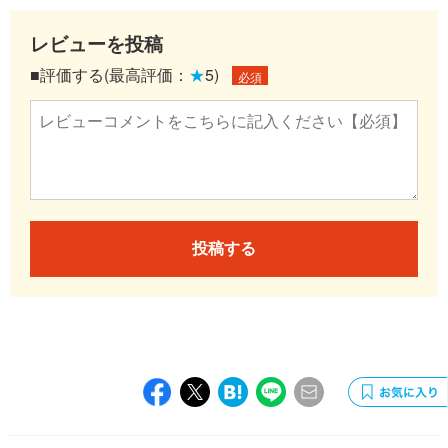
レビューを投稿
■評価する(最高評価：
★
5)
必須
投稿する