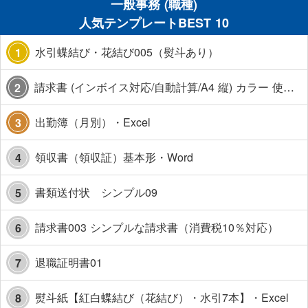
一般事務 (職種)
人気テンプレートBEST 10
水引蝶結び・花結び005（熨斗あり）
1
請求書 (インボイス対応/自動計算/A4 縦) カラー 使い方解説あり
2
出勤簿（月別）・Excel
3
領収書（領収証）基本形・Word
4
書類送付状 シンプル09
5
請求書003 シンプルな請求書（消費税10％対応）
6
退職証明書01
7
熨斗紙【紅白蝶結び（花結び）・水引7本】・Excel
8