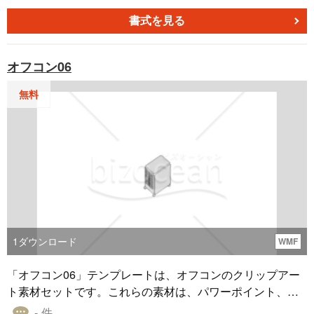
ェブデザインなど、幅広いコンテンツ制作において、素早
く挿入できるイラストや画像として利用できます。さら
書式を見る
に、Microsoft Office製品内から直接検索して挿入可能なた
め、作業効率の向上に一役買います。ファイル形式はWMF
オフコン06
形式で、拡大、変形、回転などを施しても画像品質が維持
されるので、制作において頼りになる素材です。
無料
1
ダウンロード
WMF
「オフコン06」テンプレートは、オフコンのクリップアー
ト素材セットです。これらの素材は、パワーポイント、エ
クセル、ワードなどの資料作成に無料でご活用いただけま
- 件