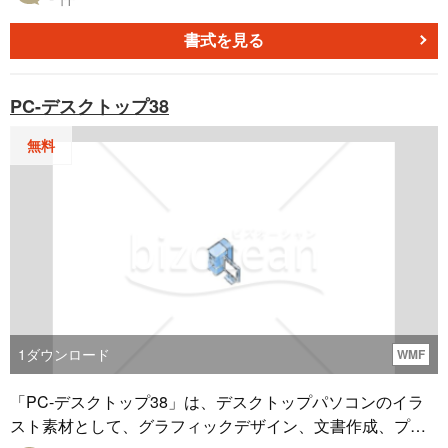
す。 オフコンとは、オフィスコンピューターの略称で、ビ
ジネスやオフィス環境で利用されるコンピューターを指し
書式を見る
ます。オフコン06テンプレートを利用することで、オフィ
ス関連のプロジェクトや資料制作を効率的かつプロフェッ
PC-デスクトップ38
ショナルに仕上げることができます。これらの素材は関連
するキーワードを含むプロジェクト全般に最適であり、無
無料
料でダウンロード可能です。ぜひご活用ください。
1
ダウンロード
WMF
「PC-デスクトップ38」は、デスクトップパソコンのイラ
スト素材として、グラフィックデザイン、文書作成、プレ