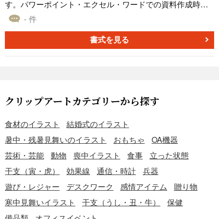
す。パワーポイント・エクセル・ワードでの資料作成時に
無料ダウンロードしてご利用ください。
- 件
書式を見る
クリップアートカテゴリーから探す
食材のイラスト
結婚式のイラスト
暑中・残暑見舞いのイラスト
おもちゃ
OA機器
芸術・芸能
動物
喪中イラスト
食事
立った状態
干支（寅・虎）
効果線
通信・時計
兵器
遊び・レジャー
デスクワーク
感情アイテム
贈り物
寒中見舞いイラスト
干支（うし・丑・牛）
保健
備品類
オフィスイベント