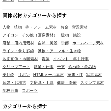
画像素材カテゴリーから探す
人物
植物
枠・フレーム素材
お金
背景素材
アイコン
その他（画像素材）
建物・施設
店舗・店内用素材
自然・風景
季節
ホームページ素材
ライン・飾り罫線
動物・アニマル・生き物
地図画像・地図素材
賀詞
イベント・年中行事
クリップアート
職業・仕事
干支
食べ物・飲み物
乗り物
リボン
HTMLメール素材
家電・IT
写真素材
勉強・お稽古
文房具・工具
健康・医療
スタンプ素材
学校行事
スポーツ
カテゴリーから探す