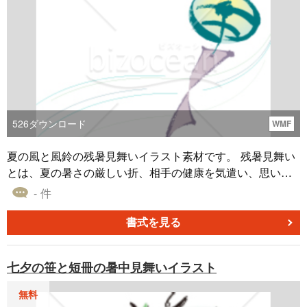
526
ダウンロード
WMF
夏の風と風鈴の残暑見舞いイラスト素材です。 残暑見舞い
とは、夏の暑さの厳しい折、相手の健康を気遣い、思いや
るという意味で送るお手紙です。期間は立秋（8月初旬）か
- 件
ら白露（9月初旬）の前日までです。無料ダウンロードして
ご利用ください。
書式を見る
七夕の笹と短冊の暑中見舞いイラスト
無料