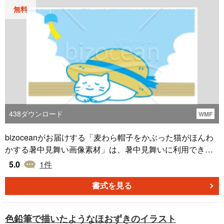
無料
438
ダウンロード
WMF
bizoceanがお届けする「麦わら帽子をかぶった猫がほんわ
かする暑中見舞い画像素材」は、暑中見舞いに利用できる
画像素材です。 かわいらしい猫が麦わら帽子をかぶってく
5.0
1
件
つろぎ、夏の空が気持ちの良さを感じさせるデザインとな
っています。 この素材を使った暑中見舞いは、受け取る方
書式を見る
にほっこりした気持ちを与えることでしょう。 ダウンロー
ドは無料です。大切な方々へ送る、暑中見舞い用のイラス
色鉛筆で描いたようなほおずきのイラスト
トにどうぞ。