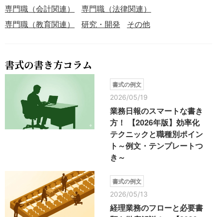
専門職（会計関連）
専門職（法律関連）
専門職（教育関連）
研究・開発
その他
書式の書き方コラム
書式の例文
2026/05/19
業務日報のスマートな書き
方！ 【2026年版】効率化
テクニックと職種別ポイン
ト～例文・テンプレートつ
き～
書式の例文
2026/05/13
経理業務のフローと必要書