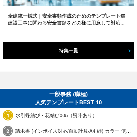
全建統一様式｜安全書類作成のためのテンプレート集
建設工事に関わる安全書類をどの様に用意して対応するか？関連書式テンプレートから書き方の注意点などの役立つコラムをbizoceanがお届けします。
特集一覧
一般事務 (職種)
人気テンプレートBEST 10
水引蝶結び・花結び005（熨斗あり）
1
請求書 (インボイス対応/自動計算/A4 縦) カラー 使い方解説あり
2