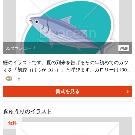
35
ダウンロード
WMF
鰹のイラストです。夏の到来を告げるその年初めてのカツ
オを「初鰹（はつがつお）」と呼びます。カロリーは100グ
ラム中114kcal、おいしい食べ方は、刺身やたたきなどで
- 件
す。パワーポイント・エクセル・ワードなどにそのまま貼
り付けることができます。
書式を見る
きゅうりのイラスト
無料