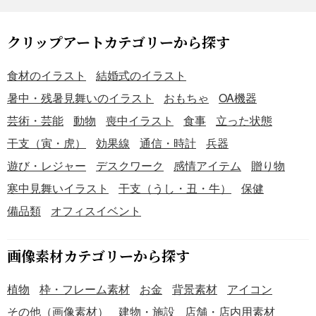
クリップアートカテゴリーから探す
食材のイラスト
結婚式のイラスト
暑中・残暑見舞いのイラスト
おもちゃ
OA機器
芸術・芸能
動物
喪中イラスト
食事
立った状態
干支（寅・虎）
効果線
通信・時計
兵器
遊び・レジャー
デスクワーク
感情アイテム
贈り物
寒中見舞いイラスト
干支（うし・丑・牛）
保健
備品類
オフィスイベント
画像素材カテゴリーから探す
植物
枠・フレーム素材
お金
背景素材
アイコン
その他（画像素材）
建物・施設
店舗・店内用素材