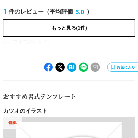
1
5.0
件のレビュー
（平均評価
）
金融・保険
女性／20歳未満
[業種]
もっと見る(1件)
2018.06.26
シンプルで使いやすい
おすすめ書式テンプレート
カツオのイラスト
無料