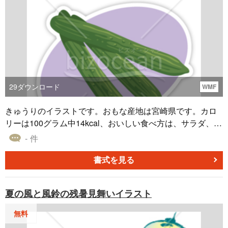
29
ダウンロード
WMF
きゅうりのイラストです。おもな産地は宮崎県です。カロ
リーは100グラム中14kcal、おいしい食べ方は、サラダ、漬
け物、酢の物などです。パワーポイント・エクセル・ワー
- 件
ドなどにそのまま貼り付けることができます。
書式を見る
夏の風と風鈴の残暑見舞いイラスト
無料