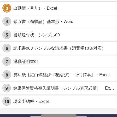
出勤簿（月別）・Excel
3
領収書（領収証）基本形・Word
4
書類送付状 シンプル09
5
請求書003 シンプルな請求書（消費税10％対応）
6
退職証明書01
7
熨斗紙【紅白蝶結び（花結び）・水引7本】・Excel
8
健康保険資格喪失証明書（シンプル表形式版）・Excel【見本付き】
9
現金出納帳・Excel
10