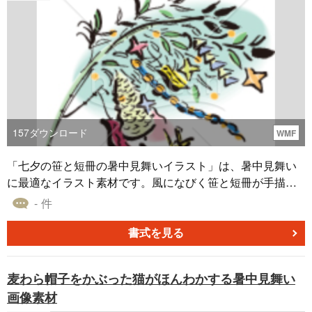
157
ダウンロード
WMF
「七夕の笹と短冊の暑中見舞いイラスト」は、暑中見舞い
に最適なイラスト素材です。風になびく笹と短冊が手描き
タッチで表現されています。日本の七夕祭りは伝統的な習
- 件
慣の1つです。竹に色とりどりの短冊を飾り、その短冊に願
い事を書きます。短冊の他にも、折り紙や装飾品などが竹
書式を見る
に飾られることもあります。短冊に書かれた願い事は、一
般に恋愛や健康、仕事の成功など多岐にわたります。ダウ
麦わら帽子をかぶった猫がほんわかする暑中見舞い
ンロードは無料です。是非お使いください。
画像素材