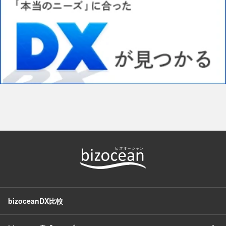
bizoceanDX比較