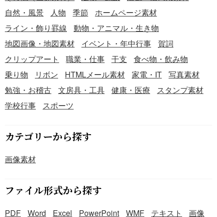
自然・風景
人物
季節
ホームページ素材
ライン・飾り罫線
動物・アニマル・生き物
地図画像・地図素材
イベント・年中行事
賀詞
クリップアート
職業・仕事
干支
食べ物・飲み物
乗り物
リボン
HTMLメール素材
家電・IT
写真素材
勉強・お稽古
文房具・工具
健康・医療
スタンプ素材
学校行事
スポーツ
カテゴリーから探す
画像素材
ファイル形式から探す
PDF
Word
Excel
PowerPoint
WMF
テキスト
画像