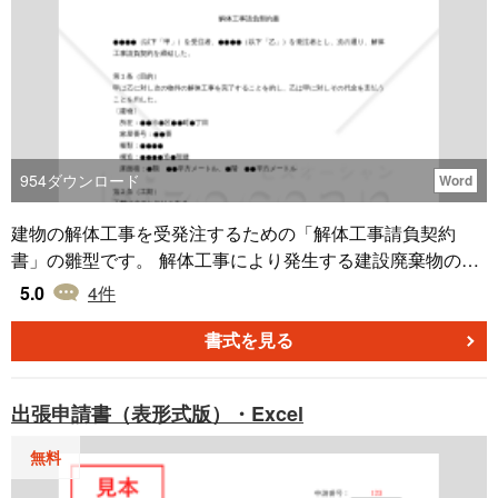
954
ダウンロード
Word
建物の解体工事を受発注するための「解体工事請負契約
書」の雛型です。 解体工事により発生する建設廃棄物の処
理費用を、請負代金に含めておりますので、受注者が負担
5.0
4
件
するという内容になっております。 適宜ご編集の上でご利
用いただければと存じます。 2020年4月1日施行の改正民法
書式を見る
対応版です。 ※ ユーザー様ご指摘の「危険負担条項」を
より明確化し、更にご要望のありました「支払方法（銀行
出張申請書（表形式版）・Excel
振込）」「機密保持義務」「反社会的勢力の排除」「調停
で解決しない場合の合意管轄」について追加いたしまし
無料
た。 ※ ユーザー様から追加でご質問ありました「第１１