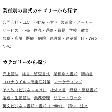
て、責任の所在を明確にするためなどが主な理由です。 こ
ちらは社外の業者へ依頼する際に利用可能な、Excelで作成
業種別の書式カテゴリーから探す
した作業依頼書のテンプレートです。本テンプレートは表
形式を採用しており、無料でダウンロードすることができ
合同会社・LLC
不動産・住宅
製造業・メーカー
ます。 社外へ作業を依頼するときに、ご活用いただけると
サービス
小売
物流・運輸・貿易
学校・教育
幸いです。
飲食・店舗
医療・病院
建設業・建築業
IT・Web
NPO
カテゴリーから探す
売上管理
経営・監査書式
業種別の書式
契約書
コロナウイルス感染症対策
マーケティング
その他（ビジネス向け）
社外文書
総務・庶務書式
製造・生産管理
業務管理
リモートワーク
英文ビジネス書類・書式（Letter）
請求・注文