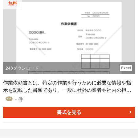
や建築関連の事業での使用を想定したものであり、無料で
無料
ダウンロードすることが可能です。
248
ダウンロード
Excel
作業依頼書とは、特定の作業を行うために必要な情報や指
示を記載した書類であり、一般に社外の業者や社内の担当
者への依頼の際に使用されます。 作業依頼書には主に、作
- 件
業の開始日と終了日、依頼する作業の具体的な内容、依頼
者や担当者などを記載します。 このような書類を作成する
書式を見る
のは、（1）依頼者から受注者に対して、明確な指示を伝え
るため、（2）作業の内容などを文書化することで、後から
トラブルになるのを防ぐため、（3）依頼する作業につい