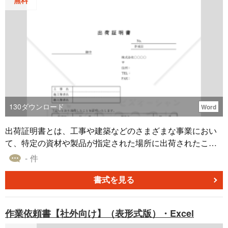
無料
費とは認められません。しかし、出張申請書が提出されて
いれば、正式に承認された（社命による）出張であると認
められ、経費として扱われます。このように証拠能力を有
する意味でも、出張申請書の作成は重要です。 こちらのテ
ンプレートは無料でダウンロードできる、表形式タイプの
出張申請書（Excel版）です。自社の出張申請に、ぜひお役
立てください。
130
ダウンロード
Word
出荷証明書とは、工事や建築などのさまざまな事業におい
て、特定の資材や製品が指定された場所に出荷されたこと
を証明する書類です。 出荷証明書を作成する主な目的とし
- 件
て、（1）資材や製品が確実に出荷されたことを証明するた
め、（2）出荷元が約束した内容が履行されていることを確
書式を見る
認するため、（3）取引の透明性や信頼性を高めるためなど
が挙げられます。 こちらはWordで作成した、出荷日別に記
作業依頼書【社外向け】（表形式版）・Excel
載することができる出荷証明書のテンプレートです。工事