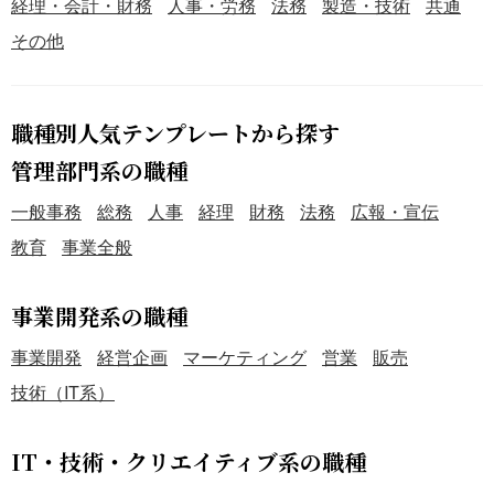
経理・会計・財務
人事・労務
法務
製造・技術
共通
その他
職種別人気テンプレートから探す
管理部門系の職種
一般事務
総務
人事
経理
財務
法務
広報・宣伝
教育
事業全般
事業開発系の職種
事業開発
経営企画
マーケティング
営業
販売
技術（IT系）
IT・技術・クリエイティブ系の職種