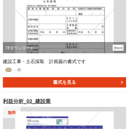
78
ダウンロード
Word
建設工事・土石採取 計画届の書式です
- 件
書式を見る
利益分析_02_建設業
無料