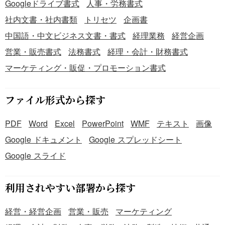
Googleドライブ書式
人事・労務書式
社内文書・社内書類
トリセツ
企画書
中国語・中文ビジネス文書・書式
経理業務
経営企画
営業・販売書式
法務書式
経理・会計・財務書式
マーケティング・販促・プロモーション書式
ファイル形式から探す
PDF
Word
Excel
PowerPoint
WMF
テキスト
画像
Google ドキュメント
Google スプレッドシート
Google スライド
利用されやすい部署から探す
経営・経営企画
営業・販売
マーケティング