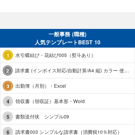
一般事務 (職種)
人気テンプレートBEST 10
水引蝶結び・花結び005（熨斗あり）
1
請求書 (インボイス対応/自動計算/A4 縦) カラー 使い方解説あり
2
出勤簿（月別）・Excel
3
領収書（領収証）基本形・Word
4
書類送付状 シンプル09
5
請求書003 シンプルな請求書（消費税10％対応）
6