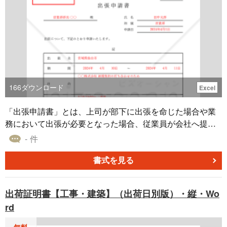
条（担保責任）」ですが、改正民法上の規制としては契約
不適合責任という文言になっており買主が契約不適合を知
った時から1年以内に「通知」すればOKとなっています。
（民法566条）したがって、改正民法に則ってしまうと「知
った時から１年以内」であり事実上、上限期間なく責任を
負い続けることとなってしまうため、本書式では１０年と
しています。契約により期間の短縮は可能ですので、更に
本書式を改訂し、期間については●年と変更しました。ご希
166
ダウンロード
Excel
望の年数を入力し、ご活用頂ければと存じます。（なお
「契約不適合」という文言は一般的に認知されておらず、
「出張申請書」とは、上司が部下に出張を命じた場合や業
また改正民法に則ると解釈される可能性を排除するため、
務において出張が必要となった場合、従業員が会社へ提出
あえて「担保責任」の用語を使用しています。） 〔条文タ
する書類のことであり、「出張届」とも呼ばれています。
- 件
イトル〕 第１条（目的） 第２条（工期） 第３条（代金）
通常は出張先や期間、出張の目的、訪問先などを記載し、
第４条（受注者の負担） 第５条（内容の追加及び変更） 第
事前に提出する必要があります。 出張申請書を作成する主
書式を見る
６条（危険負担） 第７条（第三者等への損害） 第８条（完
な目的として、「不正防止のため」と「税務監査における
了検査等） 第９条（履行遅滞及び違約金） 第１０条（解
証拠のため」が挙げられます。 出張申請書により出張の内
出荷証明書【工事・建築】（出荷日別版）・縦・Wo
除） 第１１条（担保責任） 第１２条（紛争解決） 第１３
容を明確にし、余計な費用の計上やカラ出張のような不正
rd
条（機密保持） 第１４条（反社会的勢力の排除）
を防ぐことが可能です。 また、税務監査において正式に承
認された出張ではないと判断された場合には、出張費は経