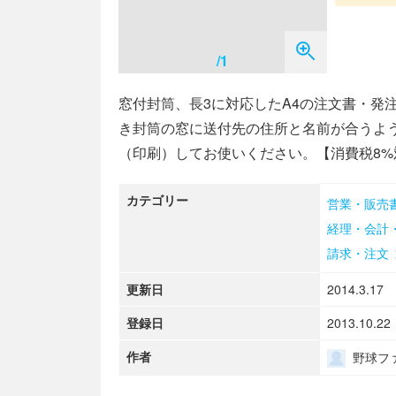
/1
窓付封筒、長3に対応したA4の注文書・発
き封筒の窓に送付先の住所と名前が合うよう
（印刷）してお使いください。【消費税8%
カテゴリー
営業・販売
経理・会計
請求・注文
更新日
2014.3.17
登録日
2013.10.22
作者
野球フ