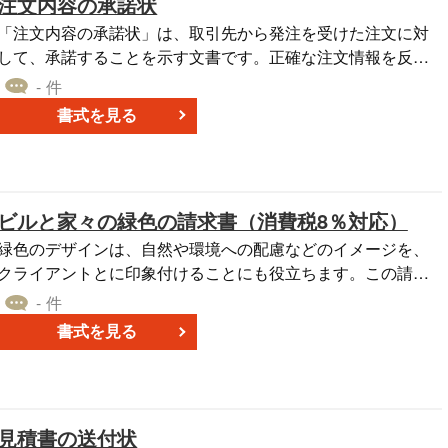
注文内容の承諾状
いするためにご活用ください。
「注文内容の承諾状」は、取引先から発注を受けた注文に対
して、承諾することを示す文書です。正確な注文情報を反映
させるために訂正が必要です。変更内容を記載し、誤解を避
- 件
けるための共有が行われます。この書式を使用することで、
書式を見る
注文内容の確認と受け入れを円滑に進めることができます。
必要な情報を適切に記載し、迅速かつ正確に注文を承諾の意
思を伝えるとよいでしょう。無料でダウンロードできるの
で、ぜひご利用ください。
ビルと家々の緑色の請求書（消費税8％対応）
緑色のデザインは、自然や環境への配慮などのイメージを、
クライアントとに印象付けることにも役立ちます。この請求
書テンプレートは、初心者でも簡単に利用できるよう設計さ
- 件
れており、短時間で入力や編集が行えます。これは特に締め
書式を見る
切りが迫る中での請求作成や、素早い取引完了を目指すビジ
ネスシーンで非常に効果的です。A4サイズで印刷可能なこの
テンプレートは、経理や事務作業を円滑に行えるよう支援
し、企業の運営効率を向上させる有益なツールとなり得ま
見積書の送付状
す。