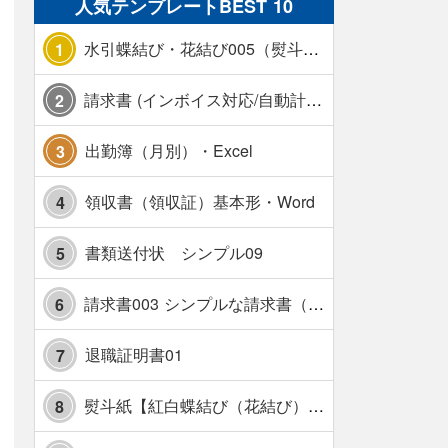
人気テンプレートBEST 10
水引蝶結び・花結び005（熨斗あり）
1
請求書 (インボイス対応/自動計算/A4 縦) カラー 使い方解説あり
2
出勤簿（月別）・Excel
3
領収書（領収証）基本形・Word
4
書類送付状 シンプル09
5
請求書003 シンプルな請求書（消費税10％対応）
6
退職証明書01
7
熨斗紙【紅白蝶結び（花結び）・水引7本】・Excel
8