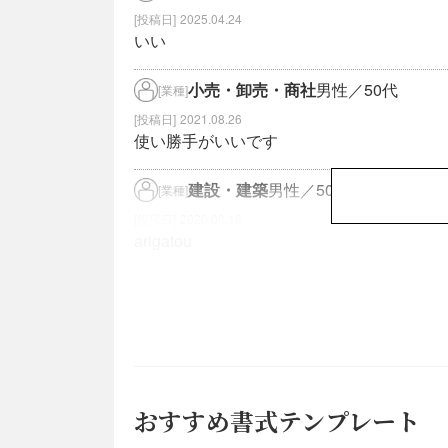
2025.04.24
いい
小売・卸売・商社
男性／50代
[業種]
2021.08.26
使い勝手がいいです
建設・建築
男性／50代
[業種]
2020.08.16
arigatou
おすすめ書式テンプレート