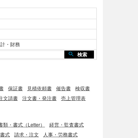
会計・財務
検索
書
保証書
見積依頼書
催告書
検収書
注文請書
注文書・発注書
売上管理表
類・書式（Letter）
経営・監査書式
ブ書式
請求・注文
人事・労務書式