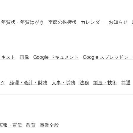
年賀状・年賀はがき
季節の挨拶状
カレンダー
お知らせ
テキスト
画像
Google ドキュメント
Google スプレッドシ
ング
経理・会計・財務
人事・労務
法務
製造・技術
共通
広報・宣伝
教育
事業全般