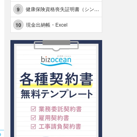
健康保険資格喪失証明書（シンプル表形式版）・Excel【見本付き】
9
現金出納帳・Excel
10