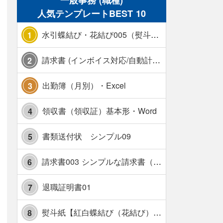
一般事務 (職種)
人気テンプレートBEST 10
水引蝶結び・花結び005（熨斗あり）
1
請求書 (インボイス対応/自動計算/A4 縦) カラー 使い方解説あり
2
出勤簿（月別）・Excel
3
領収書（領収証）基本形・Word
4
書類送付状 シンプル09
5
請求書003 シンプルな請求書（消費税10％対応）
6
退職証明書01
7
熨斗紙【紅白蝶結び（花結び）・水引7本】・Excel
8