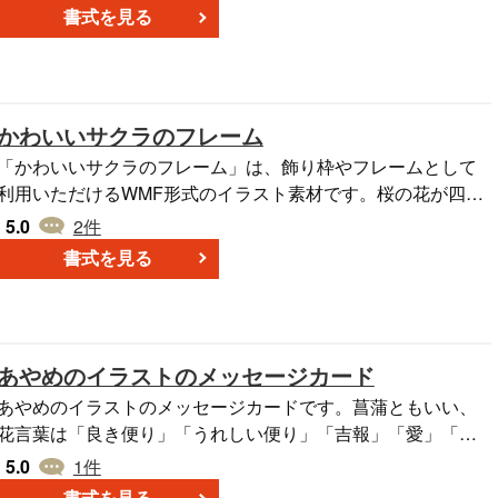
書式を見る
かわいいサクラのフレーム
「かわいいサクラのフレーム」は、飾り枠やフレームとして
利用いただけるWMF形式のイラスト素材です。桜の花が四隅
に散りばめられており、可愛さと和の雰囲気を感じることが
5.0
2
件
できます。メッセージカードやフォトフレームとしても利用
書式を見る
可能です。お祝い事や記念の日の写真や文章をこのフレーム
で囲むことで、さらに特別なものにすることができます。無
料ダウンロードが可能ですので、ぜひ様々なシーンでご活用
ください。
あやめのイラストのメッセージカード
あやめのイラストのメッセージカードです。菖蒲ともいい、
花言葉は「良き便り」「うれしい便り」「吉報」「愛」「あ
なたを大切にします」。時期は５月～７月までです。メッセ
5.0
1
件
ージカードは、はがきサイズでプリントアウトしてご利用く