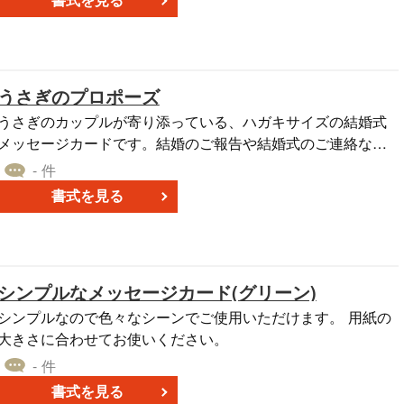
書式を見る
ださい。はがきサイズからA4、A3サイズにも拡大して利用で
きます。パワーポイント・エクセル・ワードなどにそのまま
貼り付けることができます。
うさぎのプロポーズ
うさぎのカップルが寄り添っている、ハガキサイズの結婚式
メッセージカードです。結婚のご報告や結婚式のご連絡など
にお使いいただけます。
- 件
書式を見る
シンプルなメッセージカード(グリーン)
シンプルなので色々なシーンでご使用いただけます。 用紙の
大きさに合わせてお使いください。
- 件
書式を見る