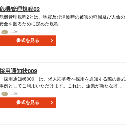
危機管理規程02
危機管理規程2とは、地震及び津波時の被害の軽減及び人命の
安全を図るために定めた規程
- 件
書式を見る
採用通知状009
「採用通知状009」は、求人応募者へ採用を通知する際の書式
事例としてご利用いただけます。これは、企業が新たな才能
を迎え入れるための大切なステップであり、採用通知状がそ
- 件
の一助となります。 この採用通知状はWord形式で提供されて
書式を見る
いるため、各社の具体的なビジネスシーンに合わせて調整す
ることが可能です。企業の個別のニーズに応じてカスタマイ
ズできます。 ダウンロードは無料ですので、ぜひご活用いた
だければと思います。