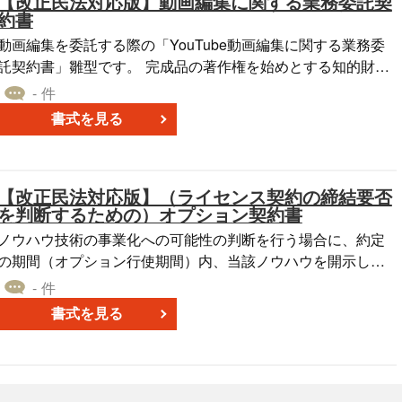
【改正民法対応版】動画編集に関する業務委託契
約書
動画編集を委託する際の「YouTube動画編集に関する業務委
託契約書」雛型です。 完成品の著作権を始めとする知的財産
権を発注者に帰属するよう起案しておりますので、特にその
- 件
点をお含みおきいただき、適宜ご編集の上でご利用いただけ
書式を見る
ればと存じます。2020年4月1日施行の改正民法対応版です。
〔条文タイトル〕 第１条（目的） 第２条（委託業務） 第３
条（委託料） 第４条（検品） 第５条（有効期間） 第６条
【改正民法対応版】（ライセンス契約の締結要否
（反社会的勢力の排除） 第７条（編集材料の抹消） 第８条
を判断するための）オプション契約書
（知的財産権の帰属） 第９条（守秘義務） 第１０条（準拠
法） 第１１条（損害賠償責任） 第１２条（合意管轄） 第１
ノウハウ技術の事業化への可能性の判断を行う場合に、約定
３条（協議事項）
の期間（オプション行使期間）内、当該ノウハウを開示し、
相手方が当該期間内に当該ノウハウ技術につきライセンスを
- 件
受けるか否かの選択権（オプション）を与える契約をオプシ
書式を見る
ョン契約といいます。 契約の相手方は、オプション行使期間
内に限り、契約の目的のためにのみ当該ノウハウ技術の情報
を使用する権利を有し、オプション行使期間経過後は原則と
してその権利を失うことになります。 本書は、上記の「オプ