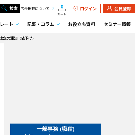
0
検索
ログイン
会員登録
広告掲載について
カート
レート
記事・
コラム
お役立ち資料
セミナー情報
改定の通知（値下げ）
一般事務 (職種)