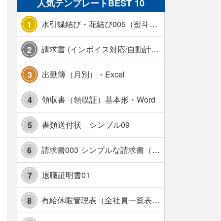
人気テンプレートBEST 10
水引蝶結び・花結び005（熨斗あり）
1
請求書 (インボイス対応/自動計算/A4 縦) カラー 使い方解説あり
2
出勤簿（月別）・Excel
3
領収書（領収証）基本形・Word
4
書類送付状 シンプル09
5
請求書003 シンプルな請求書（消費税10％対応）
6
退職証明書01
7
有給休暇管理表（全社員一覧表版）・横【見本付き】
8