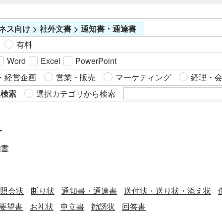
ション契約」の雛型です。適宜ご編集の上でご利用いただけ
ればと存じます。2020年4月1日施行の改正民法対応版です。
ネス向け > 社外文書 > 通知書・通達書
なお、「オプション契約」を締結する際には、契約締結時点
で、将来締結される場合の「ライセンス契約」の内容を確定
有料
させていることが通常です。（ライセンス契約の内容が確定
Word
Excel
PowerPoint
していないと、オプション権を行使するべきかの判断ができ
ないため。） したがって、「オプション契約」の締結前に
・経営企画
営業・販売
マーケティング
経理・
「ライセンス契約」を別途ご用意し、オプション権の行使後
ら検索
選択カテゴリから検索
は、当該「ライセンス契約」が締結対象となることを取り決
めておくことを推奨いたします。 〔条文タイトル〕 第１条
（目的） 第２条（契約期間） 第３条（ノウハウの開示） 第
す
４条（オプションの対価） 第５条（オプションの行使） 第６
知書
条（目的外使用の禁止） 第７条（契約解除） 第８条（契約終
了後の措置） 第９条（処分の禁止） 第１０条（合意管轄）
照会状
断り状
通知書・通達書
送付状・送り状・添え状
要望書
お礼状
申立書
勧誘状
回答書