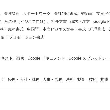
式
業務管理
リモートワーク
業種別の書式
契約書
英文ビジ
グ
その他（ビジネス向け）
社外文書
請求・注文
Googl
務・庶務書式
中国語・中文ビジネス文書・書式
経理業務
販促・プロモーション書式
テキスト
画像
Google ドキュメント
Google スプレッドシ
ング
経理・会計・財務
人事・労務
法務
製造・技術
共通