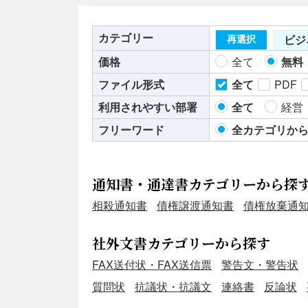
カテゴリー
ビジ
再選択
価格
全て
無料
ファイル形式
全て
PDF
利用されやすい部署
全て
経営
フリーワード
全カテゴリか
通知書・通達書カテゴリーから探
相殺通知書
債権譲渡通知書
債権放棄通
社外文書カテゴリーから探す
FAX送付状・FAX送信票
警告文・警告状
質問状
抗議状・抗議文
連絡書
反論状