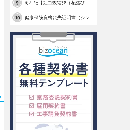
熨斗紙【紅白蝶結び（花結び）・水引7本】・Excel
9
健康保険資格喪失証明書（シンプル表形式版）・Excel【見本付き】
10