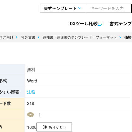
DXツール比較
書式
テンプ
ネス向け
社外文書
通知書・通達書のテンプレート・フォーマット
価格
無料
形式
Word
やすい部署
法務
ード数
219
- 件
う
1608
ありがとう