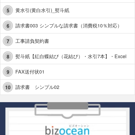
黄水引(黄白水引)_熨斗紙
5
請求書003 シンプルな請求書（消費税10％対応）
6
工事請負契約書
7
熨斗紙【紅白蝶結び（花結び）・水引7本】・Excel
8
FAX送付状01
9
請求書 シンプル02
10