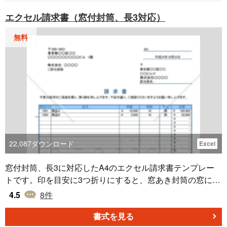
エクセル請求書（窓付封筒、長3対応）
無料
22,087
ダウンロード
Excel
窓付封筒、長3に対応したA4のエクセル請求書テンプレー
トです。印を目安に3つ折りにすると、窓あき封筒の窓に送
付先の住所と名前が合うようになっています。excelデータ
4.5
8
件
なので編集してプリントアウト（印刷）してお使いくださ
い。【消費税8%対応】
書式を見る