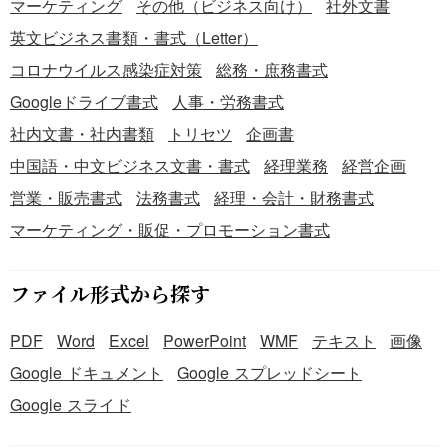
マーケティング
その他（ビジネス向け）
社外文書
英文ビジネス書類・書式（Letter）
コロナウイルス感染症対策
総務・庶務書式
Googleドライブ書式
人事・労務書式
社内文書・社内書類
トリセツ
企画書
中国語・中文ビジネス文書・書式
経理業務
経営企画
営業・販売書式
法務書式
経理・会計・財務書式
マーケティング・販促・プロモーション書式
ファイル形式から探す
PDF
Word
Excel
PowerPoint
WMF
テキスト
画像
Google ドキュメント
Google スプレッドシート
Google スライド