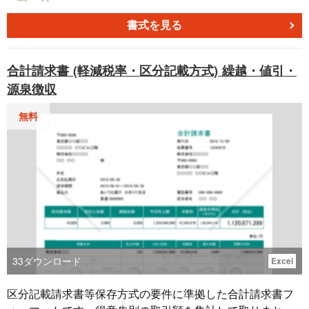
項目を設けています。
書式を見る
合計請求書 (軽減税率・区分記載方式) 繰越・値引・
源泉徴収
無料
33
ダウンロード
Excel
区分記載請求書等保存方式の要件に準拠した合計請求書フ