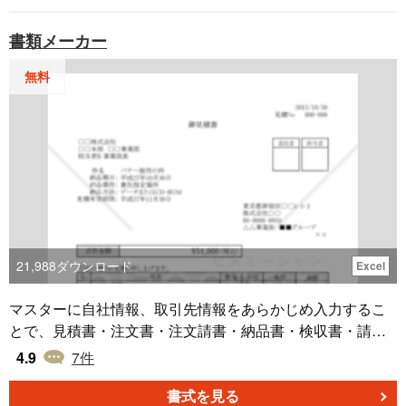
書類メーカー
無料
21,988
ダウンロード
Excel
マスターに自社情報、取引先情報をあらかじめ入力するこ
とで、見積書・注文書・注文請書・納品書・検収書・請求
書に情報を引用することができる「書類メーカー」です。
4.9
7
件
見積書に書いた内容が注文書～請求書に引き継がれるた
め、一連の書類作成が簡略化できます。
書式を見る