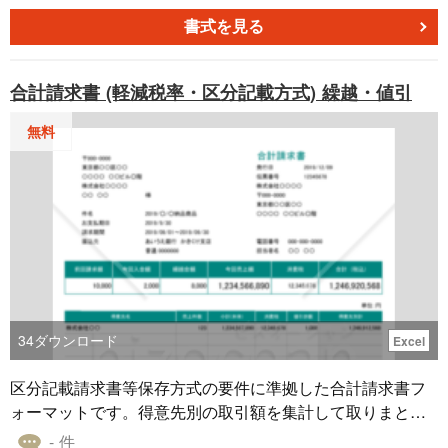
とができ、消費税額の自動計算に対応しています。
書式を見る
合計請求書 (軽減税率・区分記載方式) 繰越・値引
無料
34
ダウンロード
Excel
区分記載請求書等保存方式の要件に準拠した合計請求書フ
ォーマットです。得意先別の取引額を集計して取りまとめ
て請求書発行する場合にご活用下さい。繰越金額・値引き
- 件