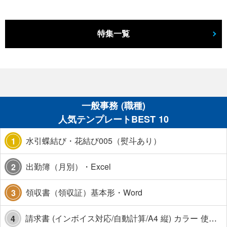
特集一覧
一般事務 (職種)
人気テンプレートBEST 10
水引蝶結び・花結び005（熨斗あり）
1
出勤簿（月別）・Excel
2
領収書（領収証）基本形・Word
3
請求書 (インボイス対応/自動計算/A4 縦) カラー 使い方解説あり
4