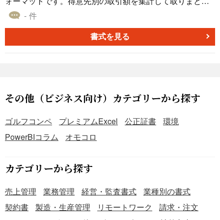
ォーマットです。得意先別の取引額を集計して取りまとめ
て請求書発行する場合にご活用下さい。繰越金額・値引
- 件
き・源泉徴収税項目を設けています。
書式を見る
その他（ビジネス向け）カテゴリーから探す
ゴルフコンペ
プレミアムExcel
公正証書
環境
PowerBIコラム
オモコロ
カテゴリーから探す
売上管理
業務管理
経営・監査書式
業種別の書式
契約書
製造・生産管理
リモートワーク
請求・注文