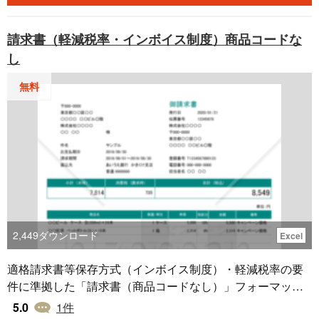
請求書（軽減税率・インボイス制度）商品コードな
し
無料
2,449
ダウンロード
Excel
適格請求書等保存方式（インボイス制度）・軽減税率の要
件に準拠した「請求書（商品コードなし）」フォーマット
です。税区分項目で軽減税率8%と新税率10％を選択するこ
5.0
1
件