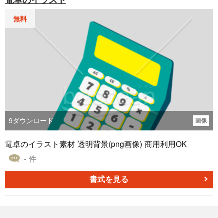
無料
9
ダウンロード
画像
電卓のイラスト素材 透明背景(png画像) 商用利用OK
- 件
書式を見る