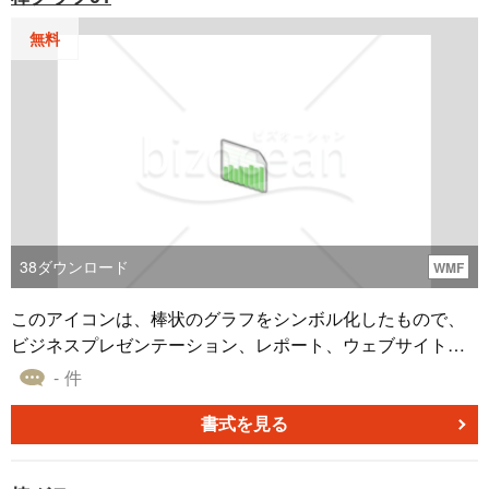
無料
38
ダウンロード
WMF
このアイコンは、棒状のグラフをシンボル化したもので、
ビジネスプレゼンテーション、レポート、ウェブサイトな
どのデザインに組み込むことができます。またwmf形式の
- 件
ため、パワーポイント、エクセル、ワードなどのMicrosoft
office ソフトと互換性があります。イラストを配置すること
書式を見る
で効果的に伝えたり、ユーザーに情報をわかりやすく提供
したりするために、ぜひこのアイコンを活用してくださ