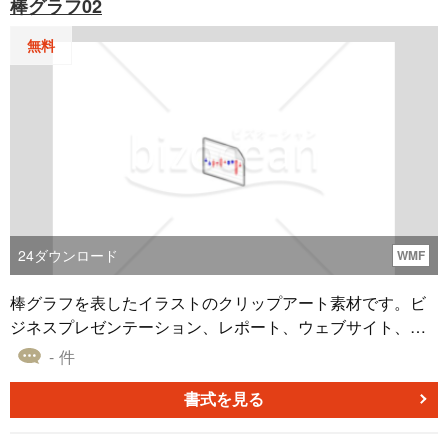
棒グラフ02
い。
無料
24
ダウンロード
WMF
棒グラフを表したイラストのクリップアート素材です。ビ
ジネスプレゼンテーション、レポート、ウェブサイト、教
育資料など、さまざまなコンテキストで活用できます。ま
- 件
たwmfファイル形式で作成されているため、パワーポイン
ト、エクセル、ワードなどのMicrosoft office ソフトで簡単
書式を見る
に挿入することができ、デザイン作業の手間を省きながら
資料を充実させることができます。情報をわかりやすく伝