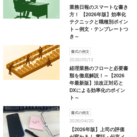
業務日報のスマートな書き
方！ 【2026年版】効率化
テクニックと職種別ポイン
ト～例文・テンプレートつ
き～
書式の例文
2026/05/13
経理業務のフローと必要書
類を徹底解説！～【2026
年最新版】法改正対応と
DXによる効率化のポイン
ト～
書式の例文
2026/04/20
【2026年版】上司の評価
が変わる！ 電話・伝言メ