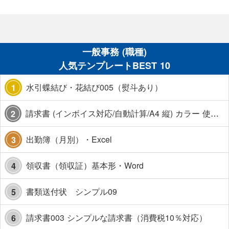
一般事務 (職種)
人気テンプレートBEST 10
水引蝶結び・花結び005（熨斗あり）
1
請求書 (インボイス対応/自動計算/A4 縦) カラー 使い方解説あり
2
出勤簿（月別）・Excel
3
領収書（領収証）基本形・Word
4
書類送付状 シンプル09
5
請求書003 シンプルな請求書（消費税10％対応）
6