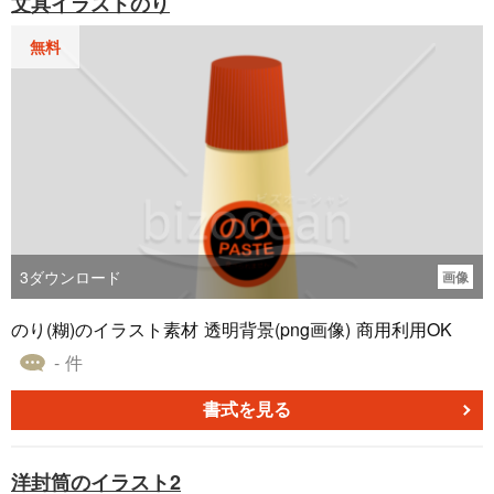
文具イラストのり
無料
3
ダウンロード
画像
のり(糊)のイラスト素材 透明背景(png画像) 商用利用OK
- 件
書式を見る
洋封筒のイラスト2