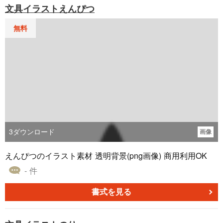
文具イラストえんぴつ
え、読み手の理解を助けるでしょう。
無料
3
ダウンロード
画像
えんぴつのイラスト素材 透明背景(png画像) 商用利用OK
- 件
書式を見る