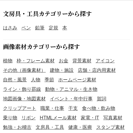
文房具・工具カテゴリーから探す
はさみ
ペン
鉛筆
定規
本
画像素材カテゴリーから探す
植物
枠・フレーム素材
お金
背景素材
アイコン
その他（画像素材）
建物・施設
店舗・店内用素材
自然・風景
人物
季節
ホームページ素材
ライン・飾り罫線
動物・アニマル・生き物
地図画像・地図素材
イベント・年中行事
賀詞
クリップアート
職業・仕事
干支
食べ物・飲み物
乗り物
リボン
HTMLメール素材
家電・IT
写真素材
勉強・お稽古
文房具・工具
健康・医療
スタンプ素材