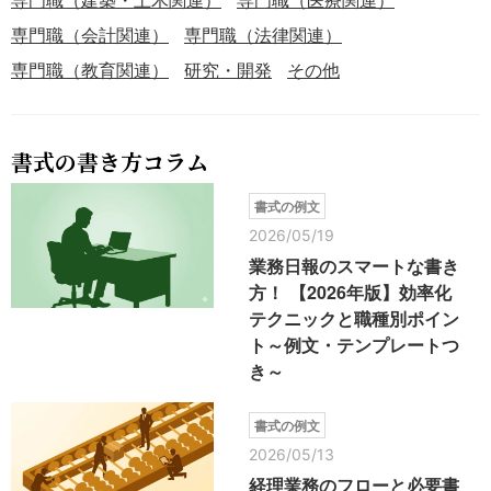
専門職（会計関連）
専門職（法律関連）
専門職（教育関連）
研究・開発
その他
書式の書き方コラム
書式の例文
2026/05/19
業務日報のスマートな書き
方！ 【2026年版】効率化
テクニックと職種別ポイン
ト～例文・テンプレートつ
き～
書式の例文
2026/05/13
経理業務のフローと必要書