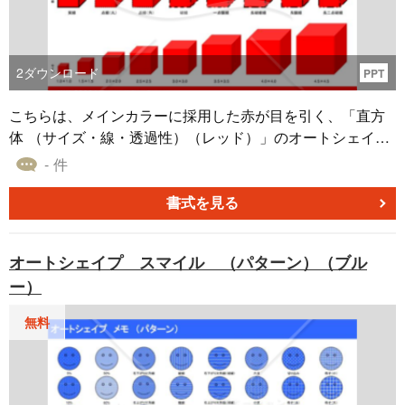
2
ダウンロード
PPT
こちらは、メインカラーに採用した赤が目を引く、「直方
体 （サイズ・線・透過性）（レッド）」のオートシェイプ
素材です。 透過率や線（太さや種類）を変えた直方体の素
- 件
材であり、PowerPointやExcel、Wordの資料に、イメージ
画像やアイコンとして使用することができます。 「直方体
書式を見る
（サイズ・線・透過性）（レッド）」のオートシェイプ素
材は、無料でダウンロードすることが可能です。ぜひ、お
オートシェイプ スマイル （パターン）（ブル
役立てください。
ー）
無料