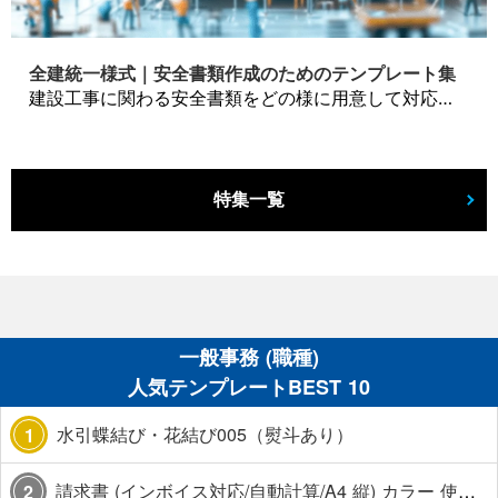
全建統一様式｜安全書類作成のためのテンプレート集
建設工事に関わる安全書類をどの様に用意して対応するか？関連書式テンプレートから書き方の注意点などの役立つコラムをbizoceanがお届けします。
特集一覧
一般事務 (職種)
人気テンプレートBEST 10
水引蝶結び・花結び005（熨斗あり）
1
請求書 (インボイス対応/自動計算/A4 縦) カラー 使い方解説あり
2