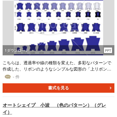
1
ダウンロード
PPT
こちらは、透過率や線の種類を変えた、多彩なパターンで
作成した、リボンのようなシンプルな図形の「上リボン
（サイズ・線・透過性）（ネイビー）」のオートシェイプ
- 件
素材となります。 落ち着いた印象を与える紺色をメインカ
ラーに採用しており、マーケティング資料などに貼り付け
書式を見る
る図形としてご利用いただけます。 「上リボン （サイズ・
線・透過性）（ネイビー）」のオートシェイプ素材を、効
オートシェイプ 小波 （色のパターン）（グレ
率的な業務にお役立ていただけると幸いです。
イ）