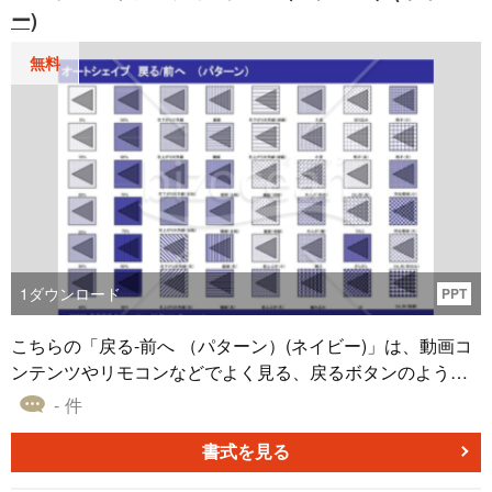
ー)
みてはいかがでしょうか。 特に、色のパターンを変更する
ことで、資料に含まれる情報を視覚的に際立たせることが
無料
可能となります。また、シンプルなグレイの色調は、各種
資料において引き立て役として機能し、クリエイティブな
表現を加速させます。「オートシェイプ 小波 （色のパター
ン）（グレイ）」で、あなたの資料作成に革新的なビジュ
アルを導入し、より伝わりやすい表現を実現してみましょ
う。
1
ダウンロード
PPT
こちらの「戻る-前へ （パターン）(ネイビー)」は、動画コ
ンテンツやリモコンなどでよく見る、戻るボタンのような
オートシェイプ素材です。 本素材はシックなネイビーをベ
- 件
ースカラーに採用しており、「格子」「ひし形」「波」
「市松模様」などのさまざまなパターンで塗りつぶしたも
書式を見る
のとなります。 「戻る-前へ （パターン）(ネイビー)」はP