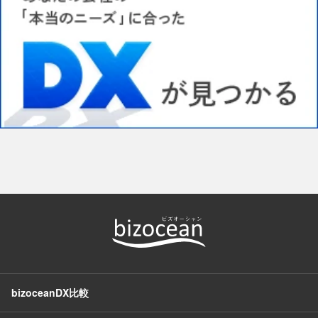
bizoceanDX比較