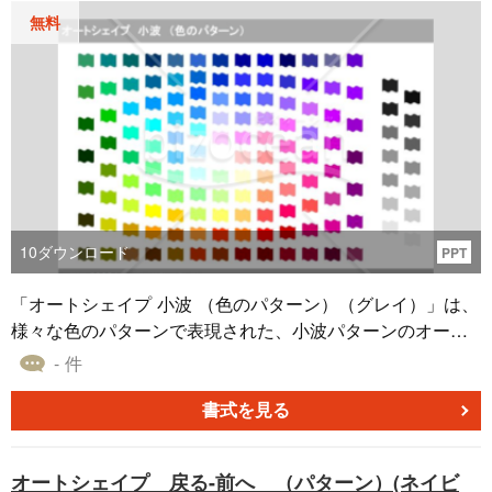
無料
10
ダウンロード
PPT
「オートシェイプ 小波 （色のパターン）（グレイ）」は、
様々な色のパターンで表現された、小波パターンのオート
シェイプ素材を提供しています。これは、あなたが作成す
- 件
る資料に、印象的で独特な視覚効果を加えるための強力な
ツールとなります。 この素材はパワーポイント、エクセ
書式を見る
ル、ワードなどのオフィスソフトに対応し、さまざまな色
彩表現を可能にします。手軽にダウンロードできるため、
オートシェイプ 戻る-前へ （パターン）(ネイビ
あなたの資料に新鮮な息吹を吹き込むために今すぐ試して