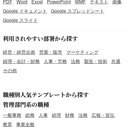
PDF
Word
Excel
PowerPoint
WMF
テキスト
画像
Google ドキュメント
Google スプレッドシート
Google スライド
利用されやすい部署から探す
経営・経営企画
営業・販売
マーケティング
経理・会計・財務
人事・労務
法務
製造・技術
共通
その他
職種別人気テンプレートから探す
管理部門系の職種
一般事務
総務
人事
経理
財務
法務
広報・宣伝
教育
事業全般