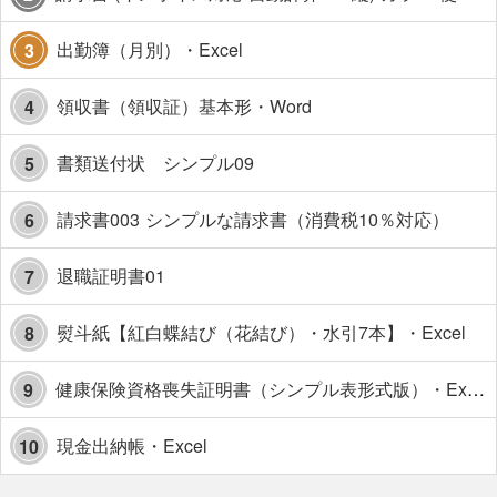
出勤簿（月別）・Excel
3
領収書（領収証）基本形・Word
4
書類送付状 シンプル09
5
請求書003 シンプルな請求書（消費税10％対応）
6
退職証明書01
7
熨斗紙【紅白蝶結び（花結び）・水引7本】・Excel
8
健康保険資格喪失証明書（シンプル表形式版）・Excel【見本付き】
9
現金出納帳・Excel
10