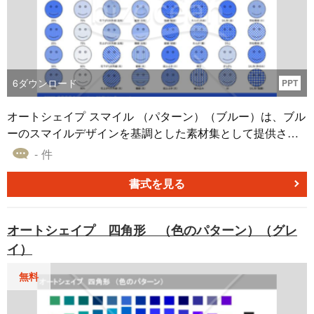
6
ダウンロード
PPT
オートシェイプ スマイル （パターン）（ブルー）は、ブル
ーのスマイルデザインを基調とした素材集として提供され
ています。このオートシェイプでは、塗りつぶしの効果や
- 件
デザインのバリエーションが豊富に用意されているのが特
徴です。主要なオフィスツール、例えば、パワーポイント
書式を見る
やエクセル、ワードでの使用を前提としているため、取り
入れやすさも魅力の一つです。
オートシェイプ 四角形 （色のパターン）（グレ
イ）
無料