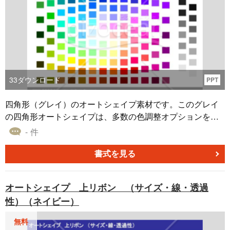
33
ダウンロード
PPT
四角形（グレイ）のオートシェイプ素材です。このグレイ
の四角形オートシェイプは、多数の色調整オプションを持
つことで、プロジェクトの特定のニーズやスタイルに合わ
- 件
せてカスタマイズができます。パワーポイント、エクセ
ル、ワードなどの主要なオフィスツールでの使用を想定し
書式を見る
た素材となります。無料で提供しておりますので、ダウン
ロードしてご利用ください。
オートシェイプ 上リボン （サイズ・線・透過
性）（ネイビー）
無料