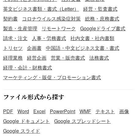
英文ビジネス書類・書式（Letter）
経営・監査書式
契約書
コロナウイルス感染症対策
総務・庶務書式
製造・生産管理
リモートワーク
Googleドライブ書式
請求・注文
人事・労務書式
社内文書・社内書類
トリセツ
企画書
中国語・中文ビジネス文書・書式
経理業務
経営企画
営業・販売書式
法務書式
経理・会計・財務書式
マーケティング・販促・プロモーション書式
ファイル形式から探す
PDF
Word
Excel
PowerPoint
WMF
テキスト
画像
Google ドキュメント
Google スプレッドシート
Google スライド