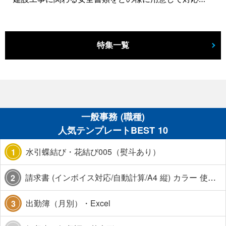
特集一覧
一般事務 (職種)
人気テンプレートBEST 10
水引蝶結び・花結び005（熨斗あり）
1
請求書 (インボイス対応/自動計算/A4 縦) カラー 使い方解説あり
2
出勤簿（月別）・Excel
3