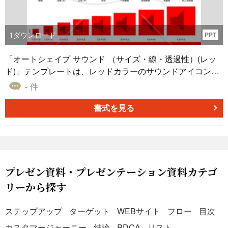
1
ダウンロード
PPT
「オートシェイプ サウンド （サイズ・線・透過性）(レッ
ド)」テンプレートは、レッドカラーのサウンドアイコンに
特化したオートシェイプ素材集です。このテンプレートに
- 件
は、オートシェイプのサイズ、線の太さ、種類、透過性に
関する多彩なパターンが収録されており、パワーポイン
書式を見る
ト、エクセル、ワードなどの資料作成において、効果的な
デザインを簡単に実現できます。プロジェクトに合わせて
オートシェイプの設定を選択し、資料をカスタマイズしま
しょう。ダウンロードは無料ですので、ぜひご利用くださ
い。
プレゼン資料・プレゼンテーション資料カテゴ
リーから探す
ステップアップ
ターゲット
WEBサイト
フロー
目次
カスタマージャーニー
結論
PDCA
リスト