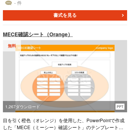
ウンロードをすることができます。 4Pとは、製品（Produc
- 件
t）・価格（Price）・流通（Place）・プロモーション（Pro
motion）の頭文字を取ったもので、4P分析は「何を」「い
書式を見る
くらで」「どこで」「どのようにして」売るのかといった
マーケティング戦略を立てるために使うフレームワークの
MECE確認シート（Orange）
ことを意味します。 中心に戦略を、その周囲に4Pを配置し
たレイアウトとなっており、アクセントにブルーを使いま
無料
した。
1,267
ダウンロード
PPT
目を引く橙色（オレンジ）を使用した、PowerPointで作成
した「MECE（ミーシー）確認シート」のテンプレートで