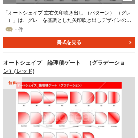
「オートシェイプ 左右矢印吹き出し （パターン） （グレ
ー）」は、グレーを基調とした矢印吹き出しデザインのオ
ートシェイプコレクションです。このセットでは、オート
- 件
シェイプの内部の模様やテクスチャ、すなわち「パター
ン」に特化した多彩なデザインを提供。ストライプ、チェ
書式を見る
ック、波紋、モザイクといった様々なデザインが揃ってお
り、その多様性は資料やプレゼンテーションの印象を大き
オートシェイプ 論理積ゲート （グラデーショ
く変える要因となります。
ン）(レッド)
無料