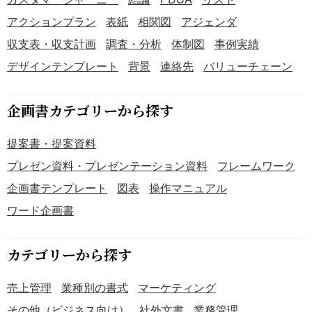
アクションプラン
表紙
相関図
アジェンダ
収支表・収支計画
調査・分析
体制図
事例実績
デザインテンプレート
背景
連絡先
バリューチェーン
企画書カテゴリーから探す
提案書・提案資料
プレゼン資料・プレゼンテーション資料
フレームワーク
企画書テンプレート
図表
操作マニュアル
ワード企画書
カテゴリーから探す
売上管理
業種別の書式
マーケティング
その他（ビジネス向け）
社外文書
業務管理