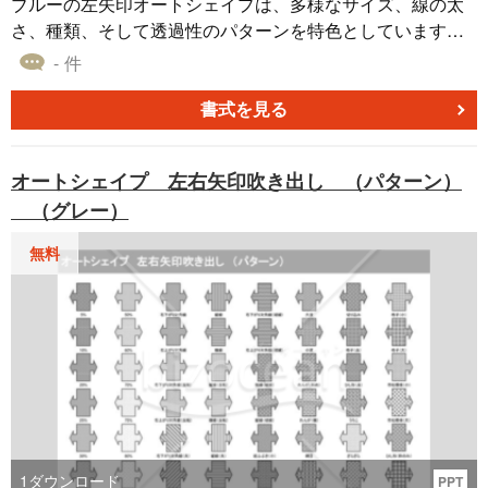
ブルーの左矢印オートシェイプは、多様なサイズ、線の太
さ、種類、そして透過性のパターンを特色としています。
これらの要素を組み合わせることで、矢印の使命やメッセ
- 件
ージを細かくカスタマイズすることができます。線の太さ
や透過性を変えることで、矢印の目立ち具合や背景との調
書式を見る
和を調整することも可能です。ブルーの落ち着いた色合い
は、どのような文脈にも適応しやすいため、多目的に使用
オートシェイプ 左右矢印吹き出し （パターン）
することができます。無料ダウンロードしてご利用くださ
（グレー）
い。
無料
1
ダウンロード
PPT