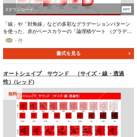
3
ダウンロード
PPT
「線」や「対角線」などの多彩なグラデーションパターン
を使った、赤がベースカラーの「論理積ゲート （グラデー
ション）(レッド）」のオートシェイプ素材です。 本素材は
- 件
PowerPointのファイル形式となっており、企画書や提案書
でイメージ図やアイコンでの利用を想定して作成しまし
書式を見る
た。 こちらの「論理積ゲート （グラデーション）(レッ
ド）」は、無料でダウンロードすることができます。自社
オートシェイプ サウンド （サイズ・線・透過
のビジネスにご活用いただければ幸いです。
性）(レッド)
無料