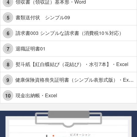
領収書（領収証）基本形・Word
4
書類送付状 シンプル09
5
請求書003 シンプルな請求書（消費税10％対応）
6
退職証明書01
7
熨斗紙【紅白蝶結び（花結び）・水引7本】・Excel
8
健康保険資格喪失証明書（シンプル表形式版）・Excel【見本付き】
9
現金出納帳・Excel
10