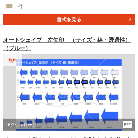
す。 本テンプレートは、収益アップのための施策をMECE
- 件
（モレ・ダブりなし）で確認できるレイアウトを採用して
います。 無料でダウンロードいただけます。企画書や提案
書式を見る
書のページに盛り込むテンプレートとして、ぜひご利用く
ださい。
オートシェイプ 左矢印 （サイズ・線・透過性）
（ブルー）
無料
16
ダウンロード
PPT