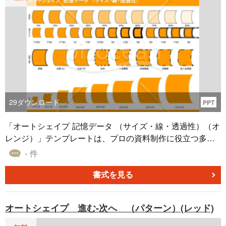
29
ダウンロード
PPT
「オートシェイプ 記憶データ （サイズ・線・透過性）（オ
レンジ）」テンプレートは、プロの資料制作に役立つ多彩
な素材です。このテンプレートには、記憶データ（オレン
- 件
ジ）に関連するオートシェイプが収録されており、サイ
ズ、線の太さ、種類、透過性などのさまざまな設定パター
書式を見る
ンを提供しています。パワーポイント、エクセル、ワード
などのアプリケーションで利用可能で、資料のデザインを
オートシェイプ 進む-次へ （パターン）(レッド)
自由にカスタマイズできます。プロフェッショナルなビジ
ネスプレゼンテーションや文書制作に最適で、無料ダウン