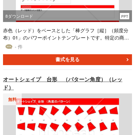
8
ダウンロード
PPT
赤色（レッド）をベースとした「棒グラフ［縦］（頻度分
布）01」のパワーポイントテンプレートです。特定の商品
の購入者構成やその傾向を縦の棒グラフと表形式で明確に
- 件
示すためのデザインになっています。 テンプレート内に
は、各購入者カテゴリーの頻度や比率を示すための表と、
書式を見る
それを棒グラフで視覚的に示すセクションが用意されてい
ます。また、データ全体の解説や、購入者の特性、傾向な
オートシェイプ 台形 （パターン角度）（レッ
どのポイントをハイライトするためのスペースも設定され
ド）
ています。 新商品のローンチ時や、ターゲット市場の再定
義時など、商品の購入者層や市場の動向を明確に示したい
無料
際にご活用ください。