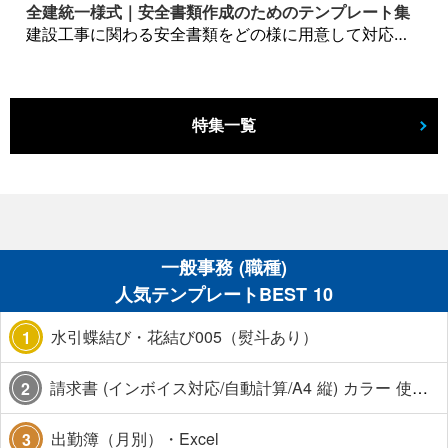
全建統一様式｜安全書類作成のためのテンプレート集
建設工事に関わる安全書類をどの様に用意して対応するか？関連書式テンプレートから書き方の注意点などの役立つコラムをbizoceanがお届けします。
特集一覧
一般事務 (職種)
人気テンプレートBEST 10
水引蝶結び・花結び005（熨斗あり）
1
請求書 (インボイス対応/自動計算/A4 縦) カラー 使い方解説あり
2
出勤簿（月別）・Excel
3