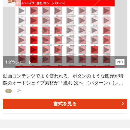
無料
ロードで提供されています。効率的な資料制作をサポート
し、クオリティの高い成果物を手に入れましょう。
1
ダウンロード
PPT
動画コンテンツでよく使われる、ボタンのような図形が特
徴のオートシェイプ素材が「進む-次へ （パターン）(レッ
ド)」です。格子やひし形、波など、さまざまな塗りつぶし
- 件
効果を使ったパターンを用意しました。 企画書や提案書な
どに、こちらの無料でダウンロードすることができるオー
書式を見る
トシェイプ素材をご活用いただければと思います。