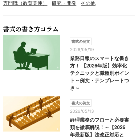
専門職（教育関連）
研究・開発
その他
書式の書き方コラム
書式の例文
2026/05/19
業務日報のスマートな書き
方！ 【2026年版】効率化
テクニックと職種別ポイン
ト～例文・テンプレートつ
き～
書式の例文
2026/05/13
経理業務のフローと必要書
類を徹底解説！～【2026
年最新版】法改正対応と