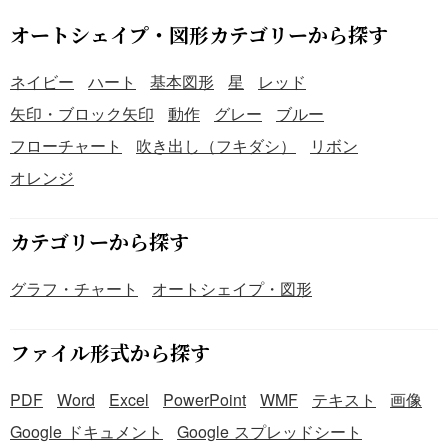
オートシェイプ・図形カテゴリーから探す
ネイビー
ハート
基本図形
星
レッド
矢印・ブロック矢印
動作
グレー
ブルー
フローチャート
吹き出し（フキダシ）
リボン
オレンジ
カテゴリーから探す
グラフ・チャート
オートシェイプ・図形
ファイル形式から探す
PDF
Word
Excel
PowerPoint
WMF
テキスト
画像
Google ドキュメント
Google スプレッドシート