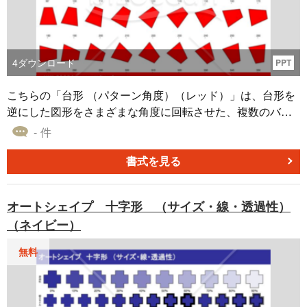
4
ダウンロード
PPT
こちらの「台形 （パターン角度）（レッド）」は、台形を
逆にした図形をさまざまな角度に回転させた、複数のバリ
エーションで作成したオートシェイプ素材です。 ベースカ
- 件
ラーに目立つ赤を使った、「台形 （パターン角度）（レッ
ド）」のダウンロードは無料です。 企画書に掲載する図形
書式を見る
やアイコンなどに、本オートシェイプ素材をご活用くださ
い。
オートシェイプ 十字形 （サイズ・線・透過性）
（ネイビー）
無料