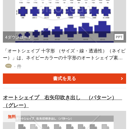
4
ダウンロード
PPT
「オートシェイプ 十字形 （サイズ・線・透過性）（ネイビ
ー）」は、ネイビーカラーの十字形のオートシェイプ素材
です。サイズ、線の太さ、種類、透過性に関してさまざま
- 件
なパターンを提供しています。パワーポイント・エクセ
ル・ワードなどのアプリケーションで資料作成時に便利で
書式を見る
あり、ダウンロードして利用できます。 これらのバリエー
ションは、デザインにアクセントを加えたり、情報を視覚
オートシェイプ 右矢印吹き出し （パターン）
的に強調したりするのに役立ちます。プレゼンテーション
（グレー）
やレポート作成に適した素材です。 自由なカスタマイズが
可能なオートシェイプ素材をぜひお試しください。
無料