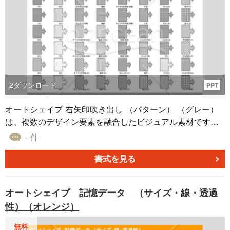
2
ダウンロード
PPT
オートシェイプ 右矢印吹き出し （パターン） （グレー）
は、複数のデザイン要素を融合したビジュアル素材です。
中心となるのは、グレーを基調とした右矢印吹き出しの形
- 件
状。その中に、異なる塗りつぶしのデザインが織り込まれ
ています。斑点、ストライプ、波模様など、多種多様なパ
書式を見る
ターンを用意しており、各パターンが異なるニュアンスや
印象を持っています。
オートシェイプ 記憶データ （サイズ・線・透過
性）（オレンジ）
無料