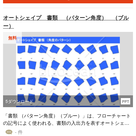
（オレンジ）」のオートシェイプ素材は、提案資料や企画
書にご利用いただくことが可能です。
オートシェイプ 書類 （パターン角度） （ブル
ー）
無料
5
ダウンロード
PPT
「書類 （パターン角度）（ブルー）」は、フローチャート
の記号によく使われる、書類の入出力を表すオートシェイ
プ素材です。 明るい青をベースカラーに使い、さまざまな
- 件