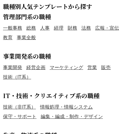
職種別人気テンプレートから探す
管理部門系の職種
一般事務
総務
人事
経理
財務
法務
広報・宣伝
教育
事業全般
事業開発系の職種
事業開発
経営企画
マーケティング
営業
販売
技術（IT系）
IT・技術・クリエイティブ系の職種
技術（非IT系）
情報処理・情報システム
保守・サポート
編集・編成・制作・デザイン