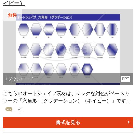
イビー）
界の構造（外的要因）を分析するのに役立ちます。 ダウン
ロードは無料なので、ぜひご利用ください。
無料
1
ダウンロード
PPT
こちらのオートシェイプ素材は、シックな紺色がベースカ
ラーの「六角形 （グラデーション）（ネイビー）」です。
「対角線」「中央」「角」など、さまざまなグラデーショ
- 件
ンを使ったパターンを用意した本オートシェイプ素材は、
無料でダウンロードすることが可能です。 「六角形 （グラ
書式を見る
デーション）（ネイビー）」はPowerPointのファイル形式