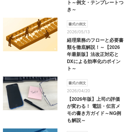
ト～例文・テンプレートつ
き～
書式の例文
2026/05/13
経理業務のフローと必要書
類を徹底解説！～【2026
年最新版】法改正対応と
DXによる効率化のポイン
ト～
書式の例文
2026/04/20
【2026年版】上司の評価
が変わる！ 電話・伝言メ
モの書き方ガイド～NG例
も解説～