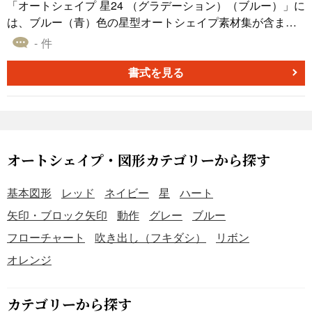
「オートシェイプ 星24 （グラデーション）（ブルー）」に
は、ブルー（青）色の星型オートシェイプ素材集が含まれ
ています。この素材集では、オートシェイプに様々なグラ
- 件
デーションを提供しています。これらの素材は、パワーポ
イント・エクセル・ワードなどの資料作成時に利用でき、
書式を見る
無料でダウンロードできます。 星24（ブルー）のオートシ
ェイプ素材は、プロフェッショナルなビジュアル表現を実
現するのに役立ちます。豊富なグラデーションを使ってオ
ートシェイプをデザインすることで、コンテンツの見栄え
と視覚的なインパクトを向上させることができます。 グラ
オートシェイプ・図形カテゴリーから探す
デーションは、色の変化を滑らかにつなげる効果で、オー
トシェイプに立体感や柔らかな印象を与えます。ビジネス
基本図形
レッド
ネイビー
星
ハート
プレゼンテーションや学術論文、報告書など、さまざまな
矢印・ブロック矢印
動作
グレー
ブルー
場面で活用できます。 オートシェイプ 星24 （グラデーシ
フローチャート
吹き出し（フキダシ）
リボン
ョン）（ブルー）の素材集を使って、情報を視覚的に引き
立たせ、聴衆や読者に印象を与えるプレゼンテーションを
オレンジ
作成してみましょう。効果的なグラフィックスを用いるこ
とで、情報伝達の効果を高めることができます。
カテゴリーから探す