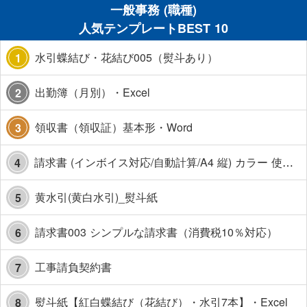
一般事務 (職種)
人気テンプレートBEST 10
水引蝶結び・花結び005（熨斗あり）
1
出勤簿（月別）・Excel
2
領収書（領収証）基本形・Word
3
請求書 (インボイス対応/自動計算/A4 縦) カラー 使い方解説あり
4
黄水引(黄白水引)_熨斗紙
5
請求書003 シンプルな請求書（消費税10％対応）
6
工事請負契約書
7
熨斗紙【紅白蝶結び（花結び）・水引7本】・Excel
8