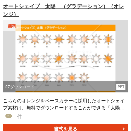
となっており、提案書や企画書などに貼り付けてご利用い
オートシェイプ 太陽 （グラデーション）（オレ
ただけます。ぜひ、資料の作成にお役立てください。
ンジ）
無料
27
ダウンロード
PPT
こちらのオレンジをベースカラーに採用したオートシェイ
プ素材は、無料でダウンロードすることができる「太陽
（グラデーション）（オレンジ）」です。対角線・中央・
- 件
角など、パワーポイントのグラデーション効果を使い、複
数のパターンを用意しました。 「太陽 （グラデーション）
書式を見る