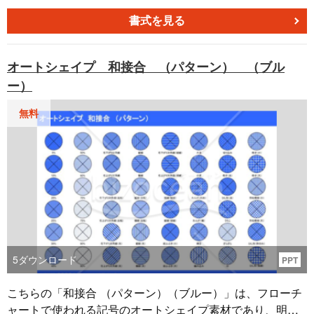
角度に回転させたパターンを用意しました。 無料でダウン
ロードできる本素材は、企画書やマーケティング資料など
書式を見る
に載せるフローチャートの記号や図形にご利用いただけま
す。
オートシェイプ 和接合 （パターン） （ブル
ー）
無料
5
ダウンロード
PPT
こちらの「和接合 （パターン）（ブルー）」は、フローチ
ャートで使われる記号のオートシェイプ素材であり、明る