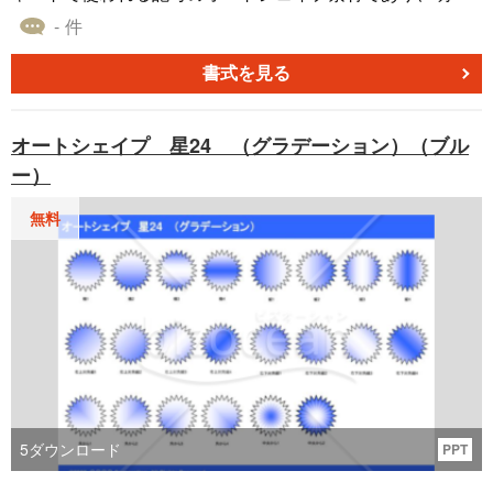
い青色をベースカラーに使っています。「うろこ」「網
- 件
目」「れんが」など、複数の塗りつぶしパターンを用意し
ました。 パワーポイントのファイル形式の本オートシェイ
書式を見る
プ素材は、無料でダウンロードすることができます。 自社
で作成する資料やレポート用の図として、ぜひご利用くだ
オートシェイプ 星24 （グラデーション）（ブル
さい。
ー）
無料
5
ダウンロード
PPT