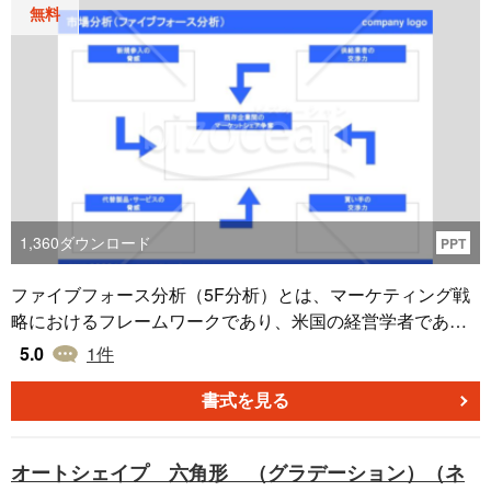
無料
1,360
ダウンロード
PPT
ファイブフォース分析（5F分析）とは、マーケティング戦
略におけるフレームワークであり、米国の経営学者である
マイケル・ポーターが提唱した、５つの要素（業界内の競
5.0
1
件
合の脅威・買い手の交渉力・売り手の交渉力・新規参入の
脅威・代替品の脅威）を分析し、競合各社や業界全体の状
書式を見る
況や収益構造を明らかにするものです。 こちらはPowerPoi
ntで作成した、青色をベースとした「ファイブフォース分
オートシェイプ 六角形 （グラデーション）（ネ
析」のテンプレートです。競争戦略を考えるにあたり、業