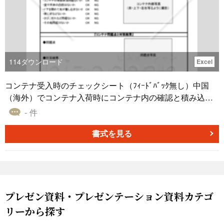
114
ダウンロード
Excel
コンテナ受入時のチェックシート（ﾌｨｰﾄﾞﾊﾞｯｸ無し）中国
（海外）でコンテナ入荷時にコンテナ内の確認と積み込み
状態をチェックシートで記録を残します。記録を残すこと
- 件
で依頼があればいつでも提出可能になり、身を守る手段に
もなります。
書式を見る
プレゼン資料・プレゼンテーション資料カテゴ
リーから探す