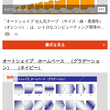
4
ダウンロード
PPT
「オートシェイプ せん孔テープ （サイズ・線・透過性）
（オレンジ）」は、レトロなコンピューティング環境や特
殊なデータマッピングシナリオに特化した流れ図記号のテ
- 件
ンプレートです。このオートシェイプ素材は、サイズ調
整、線の太さ、種類、透過性といった多彩な設定オプショ
書式を見る
ンを提供しています。これにより、資料やプレゼンテーシ
ョンに個性と視覚的な重点を加えることができます。無料
オートシェイプ ホームベース （グラデーショ
ダウンロードできるため、コストを気にすることなく、プ
ン） （ネイビー）
ロジェクトに適したカスタマイズをしてみてください。
無料