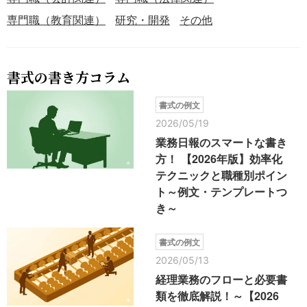
専門職（教育関連）
研究・開発
その他
書式の書き方コラム
書式の例文
2026/05/19
業務日報のスマートな書き
方！ 【2026年版】効率化
テクニックと職種別ポイン
ト～例文・テンプレートつ
き～
書式の例文
2026/05/13
経理業務のフローと必要書
類を徹底解説！～【2026