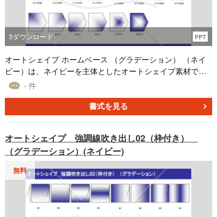
3
ダウンロード
PPT
オートシェイプ ホームベース （グラデーション） （ネイ
ビー）は、ネイビーを主体としたオートシェイプ素材で、
さまざまなグラデーションの適用を特徴としています。こ
- 件
の素材は、単色だけではなく、微妙に色が変化するグラデ
ーションを利用して、より深みや立体感を持たせたデザイ
書式を見る
ンを持っています。これにより、資料やプレゼンテーショ
ンが一段と引き立ち、印象的なコンテンツを作成するのに
オートシェイプ 強調線吹き出し02（枠付き）
役立ちます。
（グラデーション）(ネイビー)
無料