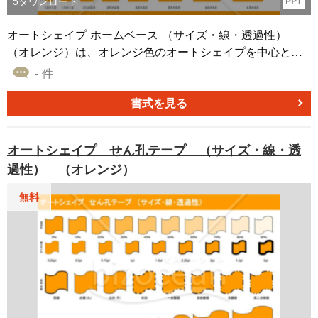
5
ダウンロード
PPT
オートシェイプ ホームベース （サイズ・線・透過性）
（オレンジ）は、オレンジ色のオートシェイプを中心とし
た多彩なデザイン要素を持つ素材です。こちらの素材は、
- 件
さまざまなサイズや線の太さ、さらには異なる種類の透過
性を持つオートシェイプです。オレンジの明るい色調は、
書式を見る
文書やプレゼンテーションを一層魅力的に見せる助けとな
ります。
オートシェイプ せん孔テープ （サイズ・線・透
過性） （オレンジ）
無料