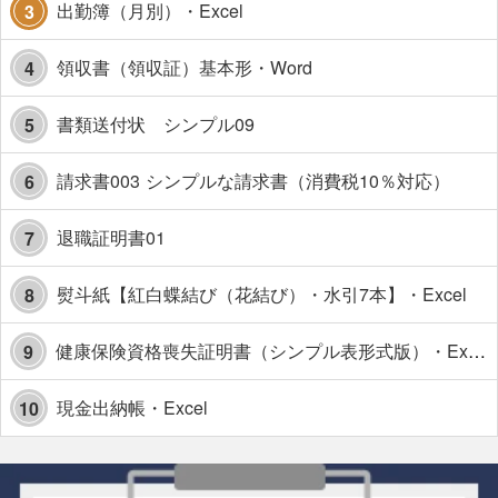
出勤簿（月別）・Excel
3
領収書（領収証）基本形・Word
4
書類送付状 シンプル09
5
請求書003 シンプルな請求書（消費税10％対応）
6
退職証明書01
7
熨斗紙【紅白蝶結び（花結び）・水引7本】・Excel
8
健康保険資格喪失証明書（シンプル表形式版）・Excel【見本付き】
9
現金出納帳・Excel
10