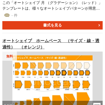
この「オートシェイプ 月 （グラデーション）（レッド）」
テンプレートは、様々なオートシェイプパターンが用意さ
れており、パワーポイント、エクセル、ワードなどの資料
- 件
作成にお役立ていただけます。 最大のメリットは、異なる
パターンを選択できることです。これにより、同じオート
書式を見る
シェイプ素材でも異なる状況やメッセージに対応でき、資
料の表現力が向上します。様々なデザインを実現し、クオ
オートシェイプ ホームベース （サイズ・線・透
リティの高い資料を作成できるので、ビジネスシーンやプ
過性） （オレンジ）
レゼンテーションに最適です。無料でダウンロード可能な
このテンプレートを活用し、効果的な資料制作を実現しま
無料
しょう。