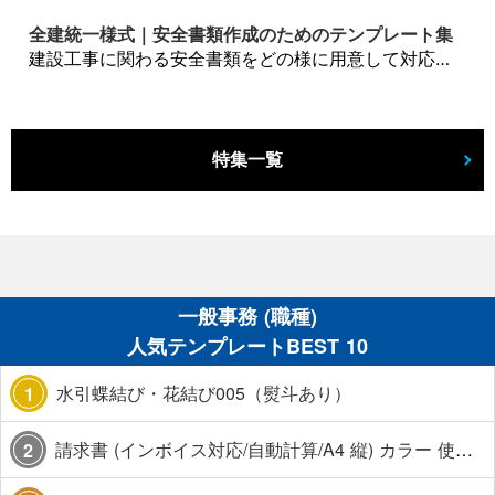
全建統一様式｜安全書類作成のためのテンプレート集
建設工事に関わる安全書類をどの様に用意して対応するか？関連書式テンプレートから書き方の注意点などの役立つコラムをbizoceanがお届けします。
特集一覧
一般事務 (職種)
人気テンプレートBEST 10
水引蝶結び・花結び005（熨斗あり）
1
請求書 (インボイス対応/自動計算/A4 縦) カラー 使い方解説あり
2