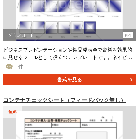
1
ダウンロード
PPT
ビジネスプレゼンテーションや製品発表会で資料を効果的
に見せるツールとして役立つテンプレートです。ネイビー
の色合いや様々なグラデーションを活用し、視覚的なイン
- 件
パクトを高めることが可能です。この無料でダウンロード
可能な素材を用いて、プレゼンテーションがより伝わるよ
書式を見る
うにしましょう。新製品の発表や年次総会、事業の戦略プ
ランのプレゼンテーションなど多岐にわたってご利用いた
コンテナチェックシート（フィードバック無し）
だけます。
無料