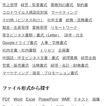
売上管理
経営・監査書式
業種別の書式
契約書
コロナウイルス感染症対策
マーケティング
その他（ビジネス向け）
社外文書
総務・庶務書式
製造・生産管理
業務管理
リモートワーク
英文ビジネス書類・書式（Letter）
請求・注文
Googleドライブ書式
人事・労務書式
社内文書・社内書類
トリセツ
企画書
中国語・中文ビジネス文書・書式
経理業務
経営企画
営業・販売書式
法務書式
経理・会計・財務書式
マーケティング・販促・プロモーション書式
ファイル形式から探す
PDF
Word
Excel
PowerPoint
WMF
テキスト
画像