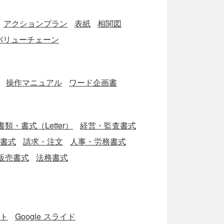
アクションプラン
表紙
相関図
バリューチェーン
操作マニュアル
ワード企画書
類・書式（Letter）
経営・監査書式
ブ書式
請求・注文
人事・労務書式
販売書式
法務書式
ート
Google スライド