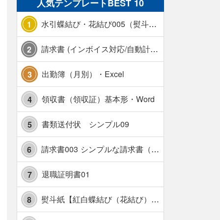
人気テンプレートBEST 10
水引蝶結び・花結び005（熨斗あり）
1
請求書 (インボイス対応/自動計算/A4 縦) カラー 使い方解説あり
2
出勤簿（月別）・Excel
3
領収書（領収証）基本形・Word
4
書類送付状 シンプル09
5
請求書003 シンプルな請求書（消費税10％対応）
6
退職証明書01
7
熨斗紙【紅白蝶結び（花結び）・水引7本】・Excel
8