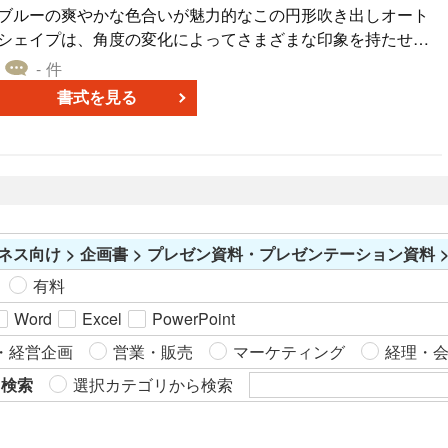
ブルーの爽やかな色合いが魅力的なこの円形吹き出しオート
シェイプは、角度の変化によってさまざまな印象を持たせる
ことができます。複数の角度パターンが掲載されており、そ
- 件
れぞれのパターンが持つ独自の魅力を利用して、資料やプレ
書式を見る
ゼンテーションをより魅力的に仕上げることができます。Po
werPoint、Excel、Wordでの使用に適しており、無料でダウン
ロードできますので、さまざまなシーンでの活用をおすすめ
します。
ネス向け > 企画書 > プレゼン資料・プレゼンテーション資料 >
有料
Word
Excel
PowerPoint
・経営企画
営業・販売
マーケティング
経理・
ら検索
選択カテゴリから検索