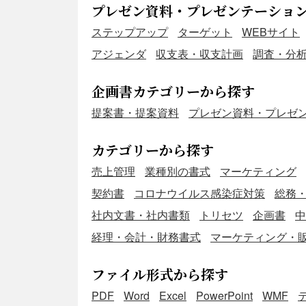
プレゼン資料・プレゼンテーショ
ステップアップ
ターゲット
WEBサイト
アジェンダ
収支表・収支計画
調査・分
企画書カテゴリーから探す
提案書・提案資料
プレゼン資料・プレゼ
カテゴリーから探す
売上管理
業種別の書式
マーケティング
契約書
コロナウイルス感染症対策
総務
社内文書・社内書類
トリセツ
企画書
中
経理・会計・財務書式
マーケティング・
ファイル形式から探す
PDF
Word
Excel
PowerPoint
WMF