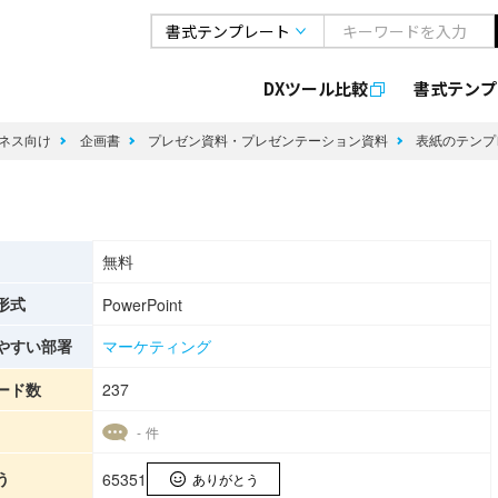
DXツール比較
書式
テンプ
ネス向け
企画書
プレゼン資料・プレゼンテーション資料
表紙のテンプ
無料
形式
PowerPoint
やすい部署
マーケティング
ード数
237
- 件
う
65351
ありがとう