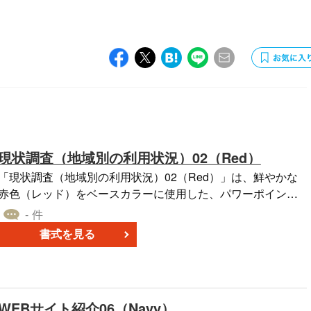
現状調査（地域別の利用状況）02（Red）
「現状調査（地域別の利用状況）02（Red）」は、鮮やかな
赤色（レッド）をベースカラーに使用した、パワーポイント
版のテンプレートです。 このテンプレートでは、グラフと表
- 件
のエリアにデータを簡単に記入することできます。 さまざま
書式を見る
なプレゼンテーションや報告書の作成に最適です。ぜひ「現
状調査（地域別の利用状況）02（Red）」をご活用くださ
い。
WEBサイト紹介06（Navy）