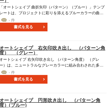
ー）
「オートシェイプ 曲折矢印（パターン）（ブルー）」テンプ
レートは、プロジェクトに彩りを添えるブルーカラーの曲折
矢印を手軽に利用できる素材集です。このテンプレートは、
- 件
オートシェイプの塗りつぶし効果を多彩なパターンで提供
書式を見る
し、パワーポイント、エクセル、ワードなどのオフィスソフ
トウェアで簡単に利用できます。 プロジェクトやプレゼンテ
ーションに新鮮なデザイン要素を追加し、専門的な仕上がり
オートシェイプ 右矢印吹き出し （パターン角
を実現しましょう。このテンプレートは無料でダウンロード
度） （グレー）
可能で、すぐにご利用いただけます。 「オートシェイプ 曲折
矢印（パターン）（ブルー）」テンプレートをご活用して、
オートシェイプ 右矢印吹き出し （パターン角度） （グレ
プロジェクトのデザインに独自のアプローチを加え、効果的
ー）は、ニュートラルなグレーカラーに組み合わされた多様
な資料やプレゼンテーションを作成しましょう。
な角度のパターンで構築されています。この矢印吹き出しの
- 件
特徴は、異なる角度のパターンが組み込まれていることで
書式を見る
す。それにより、文書やプレゼンテーションで情報を提示す
る際に、視覚的な変化やアクセントをつけることが可能とな
ります。
オートシェイプ 円形吹き出し （パターン角
度）(ブルー)