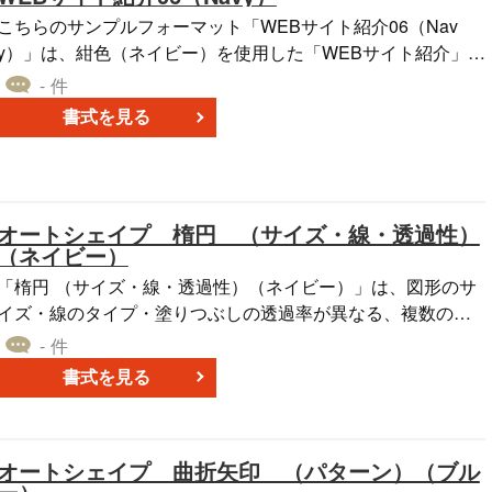
こちらのサンプルフォーマット「WEBサイト紹介06（Nav
y）」は、紺色（ネイビー）を使用した「WEBサイト紹介」の
パワーポイント形式のテンプレートです。 左側にサイトの画
- 件
像を貼り付け、右側にサイトの概要と広告メニューを記入す
書式を見る
る書き方になっています。 オリジナルの提案書や企画書を作
成する際に、参考としてご利用いただけます。 是非、ご利用
ください。
オートシェイプ 楕円 （サイズ・線・透過性）
（ネイビー）
「楕円 （サイズ・線・透過性）（ネイビー）」は、図形のサ
イズ・線のタイプ・塗りつぶしの透過率が異なる、複数のパ
ターンを作成した、円形のオートシェイプ素材です。 ベース
- 件
カラーに紺を使ったこちらのオートシェイプ素材は、PowerP
書式を見る
ointのファイル形式のため、自社で作成する資料に使う図形や
アイコンとしてご利用いただけます。 無料でダウンロードす
ることができる「楕円 （サイズ・線・透過性）（ネイビ
オートシェイプ 曲折矢印 （パターン）（ブル
ー）」を、自社のビジネスにお役立てください。