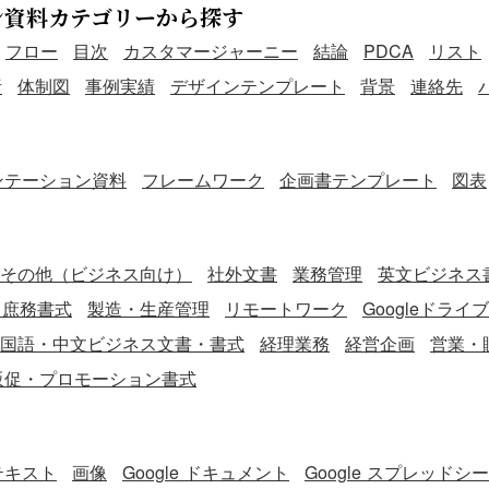
ン資料カテゴリーから探す
フロー
目次
カスタマージャーニー
結論
PDCA
リスト
析
体制図
事例実績
デザインテンプレート
背景
連絡先
ンテーション資料
フレームワーク
企画書テンプレート
図表
その他（ビジネス向け）
社外文書
業務管理
英文ビジネス書
・庶務書式
製造・生産管理
リモートワーク
Googleドライ
国語・中文ビジネス文書・書式
経理業務
経営企画
営業・
販促・プロモーション書式
テキスト
画像
Google ドキュメント
Google スプレッドシ