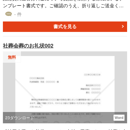
ンプレート書式です。ご確認のうえ、折り返しご送金くだ
さいますようお願い申し上げます。との旨を伝えます。請
- 件
求書も同封します。立替金支払依頼書テンプレートが無料
でダウンロード可能です。
書式を見る
社葬会葬のお礼状002
無料
23
ダウンロード
Word