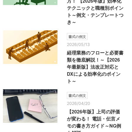
方！ 【2026年版】効率化
テクニックと職種別ポイン
ト～例文・テンプレートつ
き～
書式の例文
2026/05/13
経理業務のフローと必要書
類を徹底解説！～【2026
年最新版】法改正対応と
DXによる効率化のポイン
ト～
書式の例文
2026/04/20
【2026年版】上司の評価
が変わる！ 電話・伝言メ
モの書き方ガイド～NG例