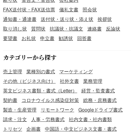
FAX送付状・FAX送信票
儀礼文書
照会状
通知書・通達書
送付状・送り状・添え状
挨拶状
取り消し状
質問状
抗議状・抗議文
連絡書
反論状
要望書
お礼状
申立書
勧誘状
回答書
カテゴリーから探す
売上管理
業種別の書式
マーケティング
その他（ビジネス向け）
社外文書
業務管理
英文ビジネス書類・書式（Letter）
経営・監査書式
契約書
コロナウイルス感染症対策
総務・庶務書式
製造・生産管理
リモートワーク
Googleドライブ書式
請求・注文
人事・労務書式
社内文書・社内書類
トリセツ
企画書
中国語・中文ビジネス文書・書式