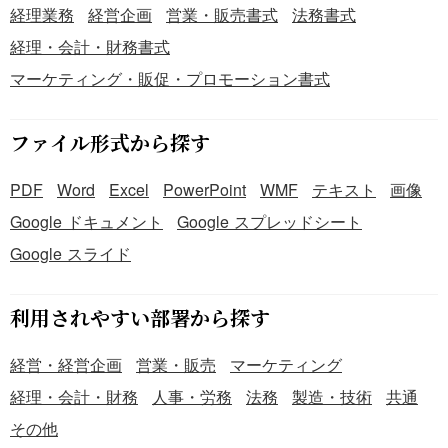
経理業務
経営企画
営業・販売書式
法務書式
経理・会計・財務書式
マーケティング・販促・プロモーション書式
ファイル形式から探す
PDF
Word
Excel
PowerPoint
WMF
テキスト
画像
Google ドキュメント
Google スプレッドシート
Google スライド
利用されやすい部署から探す
経営・経営企画
営業・販売
マーケティング
経理・会計・財務
人事・労務
法務
製造・技術
共通
その他