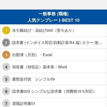
一般事務 (職種)
人気テンプレートBEST 10
水引蝶結び・花結び005（熨斗あり）
1
請求書 (インボイス対応/自動計算/A4 縦) カラー 使い方解説あり
2
出勤簿（月別）・Excel
3
領収書（領収証）基本形・Word
4
書類送付状 シンプル09
5
請求書003 シンプルな請求書（消費税10％対応）
6
退職証明書01
7