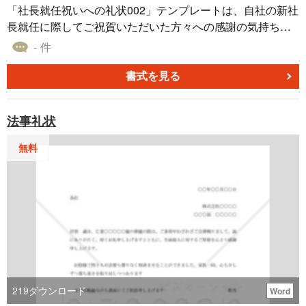
「社長就任祝いへの礼状002」テンプレートは、自社の新社
長就任に際してご祝賀いただいた方々への感謝の気持ちを
お伝えするための礼状のテンプレートです。心よりの感謝
- 件
の意を述べつつ、新たな職責に全力で取り組む決意を示し
ます。ご祝意に心から感謝し、皆様のご期待に応えるため
書式を見る
努力いたしますことをお伝えすることができます。自社社
長就任の礼状として、このテンプレートをご利用くださ
法事礼状
い。
無料
219
ダウンロード
Word