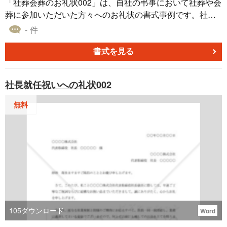
「社葬会葬のお礼状002」は、自社の弔事において社葬や会
葬に参加いただいた方々へのお礼状の書式事例です。社葬
や会葬へのご参加に感謝の意を表すために、このお礼状を
- 件
ご活用いただけます。 このお礼状を使用することで、参加
者への感謝の気持ちを伝え、ご支援いただいたことに対す
書式を見る
る感謝の意を示します。また、故人を偲び、共に過ごした
時間についても触れることで、温かいコミュニケーション
社長就任祝いへの礼状002
を築く助けになります。
無料
105
ダウンロード
Word