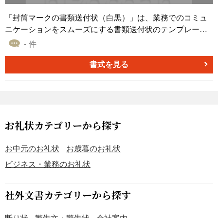
「封筒マークの書類送付状（白黒）」は、業務でのコミュ
ニケーションをスムーズにする書類送付状のテンプレート
です。封筒のシンプルなイラストと全体のモノトーンが特
- 件
徴で、控えめながらも形式をしっかりと示しています。契
約書や書類の転送、会社外の相手に情報を送る際など、多
書式を見る
くの場面で活用できます。またWord形式で作成されている
ため、容易に編集可能です。内容や宛先を自分の要件に合
わせて調整できます。ダウンロードは無料です。
お礼状カテゴリーから探す
お中元のお礼状
お歳暮のお礼状
ビジネス・業務のお礼状
社外文書カテゴリーから探す
断り状
警告文・警告状
会社案内