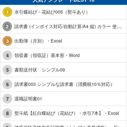
水引蝶結び・花結び005（熨斗あり）
1
請求書 (インボイス対応/自動計算/A4 縦) カラー 使い方解説あり
2
出勤簿（月別）・Excel
3
領収書（領収証）基本形・Word
4
書類送付状 シンプル09
5
請求書003 シンプルな請求書（消費税10％対応）
6
退職証明書01
7
熨斗紙【紅白蝶結び（花結び）・水引7本】・Excel
8