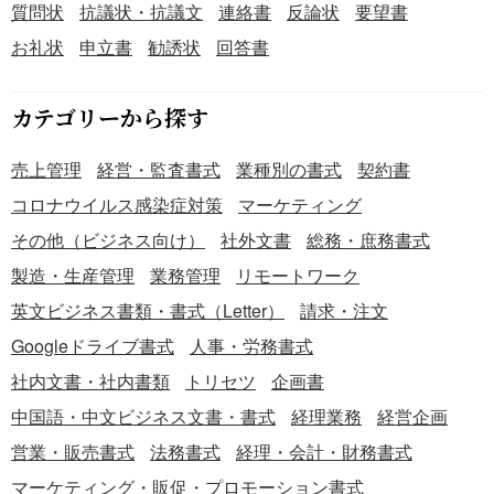
お祝い）のテンプレートです。無料でダウンロードできる
質問状
抗議状・抗議文
連絡書
反論状
要望書
ので、ご活用いただけると幸いです。
お礼状
申立書
勧誘状
回答書
カテゴリーから探す
売上管理
経営・監査書式
業種別の書式
契約書
コロナウイルス感染症対策
マーケティング
その他（ビジネス向け）
社外文書
総務・庶務書式
製造・生産管理
業務管理
リモートワーク
英文ビジネス書類・書式（Letter）
請求・注文
Googleドライブ書式
人事・労務書式
社内文書・社内書類
トリセツ
企画書
中国語・中文ビジネス文書・書式
経理業務
経営企画
営業・販売書式
法務書式
経理・会計・財務書式
マーケティング・販促・プロモーション書式