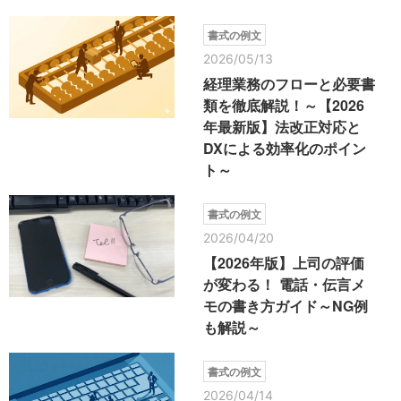
書式の例文
2026/05/13
経理業務のフローと必要書
類を徹底解説！～【2026
年最新版】法改正対応と
DXによる効率化のポイン
ト～
書式の例文
2026/04/20
【2026年版】上司の評価
が変わる！ 電話・伝言メ
モの書き方ガイド～NG例
も解説～
書式の例文
2026/04/14