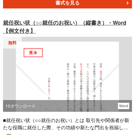
書式を見る
就任祝い状（○○就任のお祝い）（縦書き）・Word
【例文付き】
無料
10
ダウンロード
Word
■就任祝い状（○○就任のお祝い）とは 取引先や関係者が新
たな役職に就任した際、その功績や新たな門出を祝福し、
今後の発展を祈念する気持ちを伝えるための書式です。ビ