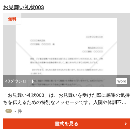
お見舞い礼状003
無料
40
ダウンロード
Word
「お見舞い礼状003」は、お見舞いを受けた際に感謝の気持
ちを伝えるための特別なメッセージです。入院や体調不良
などでお見舞いをいただいた際、このお見舞い礼状を使っ
- 件
て、温かい気持ちを伝えましょう。入院や体調の回復に向
けての励ましや、温かなお気持ちを届けることができま
書式を見る
す。相手に感謝の気持ちを伝えることで、心が通じ合う瞬