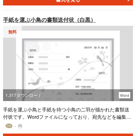
原稿を送りしますね。というように、今後のスケジュール
についてもお伝えしておいた方がよいでしょう。
手紙を運ぶ小鳥の書類送付状（白黒）
無料
1,317
ダウンロード
Word
手紙を運ぶ小鳥と手紙を待つ小鳥の二羽が描かれた書類送
付状です。Wordファイルになっており、宛先などを編集し
てそのまま印刷できます。無料ダウンロードしてご利用く
- 件
ださい。