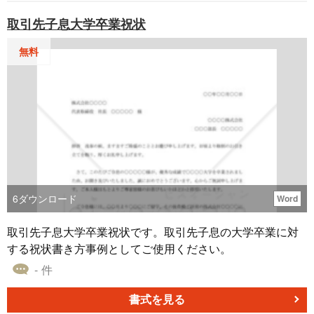
間を作り出しましょう。 このお見舞い礼状を使って、大切
取引先子息大学卒業祝状
な方々への感謝と温かな気持ちを伝えてみてはいかがでし
ょうか？大切な方々への気持ちを形にするお手伝いをさせ
無料
ていただきます。
6
ダウンロード
Word
取引先子息大学卒業祝状です。取引先子息の大学卒業に対
する祝状書き方事例としてご使用ください。
- 件
書式を見る