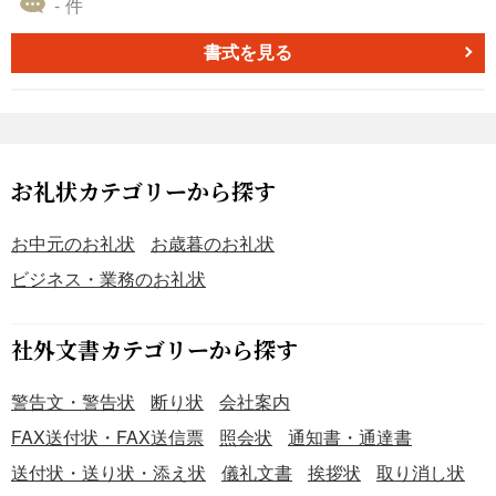
- 件
ジネスにおける信頼関係や良好な人間関係を築くうえで、
重要な役割を果たします。 ■利用するシーン ・取引先や関
書式を見る
係会社の代表者・役員が新たな役職に就任した際、祝意を
表すために送付します。 ・社内で昇進や新任ポストへの就
任があった場合、上司や同僚から祝意を伝える際に利用し
ます。 ・業界団体や協会の役員交代時など、公式な場面で
の慶事に際し、組織として祝意を示すために活用します。
お礼状カテゴリーから探す
■利用する目的 ・新任者の門出を祝い、今後のご活躍を祈
念するために利用します。 ・取引先や関係者との信頼関係
お中元のお礼状
お歳暮のお礼状
をより強固にし、円滑なビジネス関係を維持するために利
ビジネス・業務のお礼状
用します。 ・組織や個人の慶事に対し、礼儀やマナーを重
んじるビジネス文化を体現するために利用します。 ■利用
するメリット ・丁寧な祝意を伝えることで、相手に好印象
社外文書カテゴリーから探す
を与え、信頼関係の強化につながります。 ・取引先や関係
者とのコミュニケーションを円滑にし、ビジネスチャンス
警告文・警告状
断り状
会社案内
の拡大が期待できます。 ・社会的な礼節を重んじる姿勢を
FAX送付状・FAX送信票
照会状
通知書・通達書
示すことで、組織や個人の社会的評価向上に寄与します。
送付状・送り状・添え状
儀礼文書
挨拶状
取り消し状
こちらはWordで作成した、縦書きの就任祝い状（○○就任の