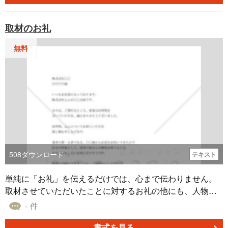
取材のお礼
無料
508
ダウンロード
テキスト
単純に「お礼」を伝えるだけでは、心まで伝わりません。
取材させていただいたことに対するお礼の他にも、人物的
な部分をほめる、おかげでいい雑誌になる、などの言葉が
- 件
あった方がいいでしょう。 また、雑誌の取材の場合は、校
正作業が伴うことも多いはずです。いついつまでに、校正
書式を見る