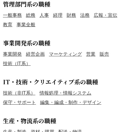
管理部門系の職種
一般事務
総務
人事
経理
財務
法務
広報・宣伝
教育
事業全般
事業開発系の職種
事業開発
経営企画
マーケティング
営業
販売
技術（IT系）
IT・技術・クリエイティブ系の職種
技術（非IT系）
情報処理・情報システム
保守・サポート
編集・編成・制作・デザイン
生産・物流系の職種
生産・製造
資材・購買
配送・物流