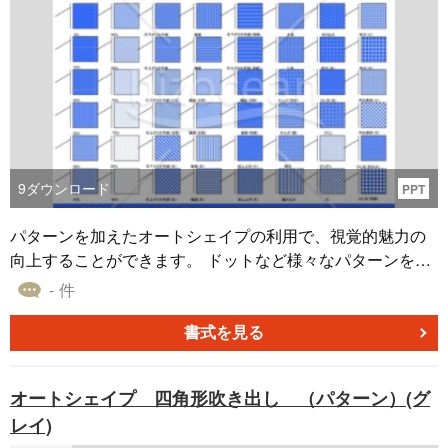
9
ダウンロード
PPT
パターンを加えたオートシェイプの利用で、視覚的魅力の
向上することができます。 ドットなど様々なパターンを利
用して、資料に視覚的な変化を加えることが可能です。 こ
- 件
の模様のあるオートシェイプは、見る方の興味を引きつ
け、メッセージの伝達を強化します。また、企画書作成時
書式を見る
に時間を短縮し、より効率的な作業フローを実現します。
時間と労力を節約するため、資料作成に役立つこのテンプ
オートシェイプ 四角形吹き出し （パターン）(グ
レートを活用してみてはいかがでしょうか。
レイ)