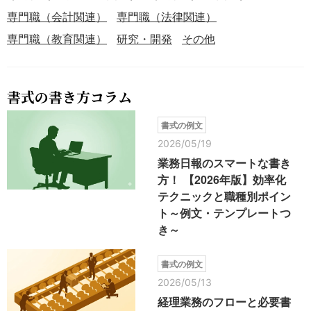
専門職（会計関連）
専門職（法律関連）
専門職（教育関連）
研究・開発
その他
書式の書き方コラム
書式の例文
2026/05/19
業務日報のスマートな書き
方！ 【2026年版】効率化
テクニックと職種別ポイン
ト～例文・テンプレートつ
き～
書式の例文
2026/05/13
経理業務のフローと必要書