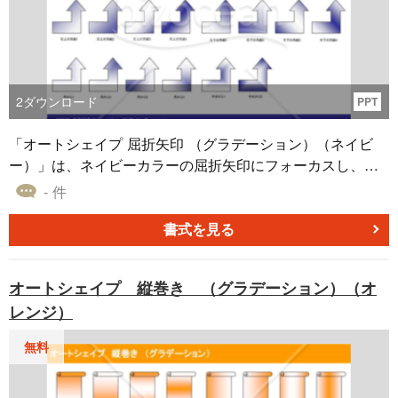
2
ダウンロード
PPT
「オートシェイプ 屈折矢印 （グラデーション）（ネイビ
ー）」は、ネイビーカラーの屈折矢印にフォーカスし、多
彩なグラデーション効果を提供するオートシェイプ素材を
- 件
ご紹介します。 この素材は、オートシェイプのグラデーシ
ョンを幅広いバリエーションで提供し、パワーポイント、
書式を見る
エクセル、ワードなどの資料作成に適しています。プレゼ
ンテーションや文書に新たな視覚的要素を追加し、プロジ
オートシェイプ 縦巻き （グラデーション）（オ
ェクトを引き立てましょう。
レンジ）
無料