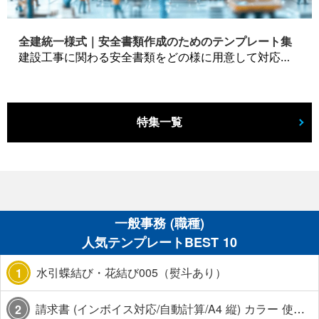
全建統一様式｜安全書類作成のためのテンプレート集
建設工事に関わる安全書類をどの様に用意して対応するか？関連書式テンプレートから書き方の注意点などの役立つコラムをbizoceanがお届けします。
特集一覧
一般事務 (職種)
人気テンプレートBEST 10
水引蝶結び・花結び005（熨斗あり）
1
請求書 (インボイス対応/自動計算/A4 縦) カラー 使い方解説あり
2