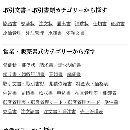
取引文書・取引書類カテゴリーから探す
協議書
交渉状
注文状
届出書
請求状
仕切書
確認書
原価管理
外注管理
承諾書
依頼文書
営業・販売書式カテゴリーから探す
督促状・催促状
請求書・請求明細書
領収書・領収証明書
受領書
保証書
取引文書・取引書類
見積依頼書
料金表・価格表
催告書
見積書
検収書
申込書
在庫管理表・棚卸表
顧客管理表・顧客管理シート・顧客管理カード
受注書
納品書
注文請書
注文書・発注書
売上管理表
カテゴリーから探す