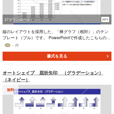
27
ダウンロード
PPT
縦のレイアウトを採用した、「棒グラフ（相対）」のテン
プレート（ブル）です。 PowerPointで作成したこちらのテ
ンプレートは、各国の国民1人あたりの保有率を分析するケ
- 件
ースを想定したものとなります。 棒グラフと表のほかに、
コメント（分析して分かったことなど）を記入できる枠を2
書式を見る
つ用意しています。 無料でダウンロードをすることが可能
です。使用する際には、分析するデータに合わせて自由に
オートシェイプ 屈折矢印 （グラデーション）
カスタマイズしてください。
（ネイビー）
無料