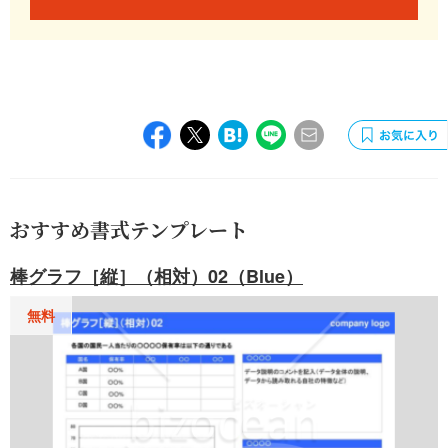
おすすめ書式テンプレート
棒グラフ［縦］（相対）02（Blue）
無料