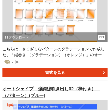
11
ダウンロード
PPT
こちらは、さまざまなパターンのグラデーションで作成し
た、「縦巻き （グラデーション）（オレンジ）」のオート
シェイプ素材です。 本素材はRPGなどで登場する巻物のよ
- 件
うな図形であり、明るいオレンジをベースカラーに使いま
した。 無料でダウンロードできる「縦巻き （グラデーショ
書式を見る
ン）（オレンジ）」を、マーケティング資料やプレゼンテ
ーション資料などにご利用ください。
オートシェイプ 強調線吹き出し02（枠付き）
（パターン）(ブルー)
無料