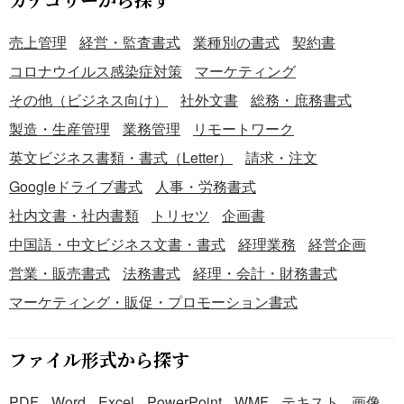
売上管理
経営・監査書式
業種別の書式
契約書
コロナウイルス感染症対策
マーケティング
その他（ビジネス向け）
社外文書
総務・庶務書式
製造・生産管理
業務管理
リモートワーク
英文ビジネス書類・書式（Letter）
請求・注文
Googleドライブ書式
人事・労務書式
社内文書・社内書類
トリセツ
企画書
中国語・中文ビジネス文書・書式
経理業務
経営企画
営業・販売書式
法務書式
経理・会計・財務書式
マーケティング・販促・プロモーション書式
ファイル形式から探す
PDF
Word
Excel
PowerPoint
WMF
テキスト
画像