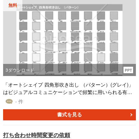
無料
3
ダウンロード
PPT
「オートシェイプ 四角形吹き出し （パターン）(グレイ)」
はビジュアルコミュニケーションで頻繁に用いられる有用
なオートシェイプ素材です。この図形は特に、内容が多い
- 件
プレゼンテーションやデータ集約型の報告書で力を発揮し
ます。多種多様な塗りつぶし効果のパターンを選ぶこと
書式を見る
で、一般的な会議から学術的な研究発表まで、幅広い用途
で使えます。無料ダウンロード可能で、予算に制限がある
打ち合わせ時間変更の依頼
小規模なプロジェクトから、大規模なビジネスプレゼンテ