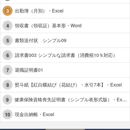
出勤簿（月別）・Excel
3
領収書（領収証）基本形・Word
4
書類送付状 シンプル09
5
請求書003 シンプルな請求書（消費税10％対応）
6
退職証明書01
7
熨斗紙【紅白蝶結び（花結び）・水引7本】・Excel
8
健康保険資格喪失証明書（シンプル表形式版）・Excel【見本付き】
9
現金出納帳・Excel
10