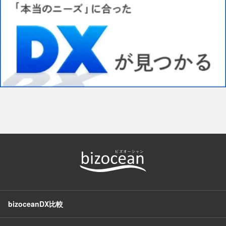
bizoceanDX比較