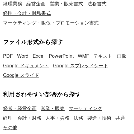
経理業務
経営企画
営業・販売書式
法務書式
経理・会計・財務書式
マーケティング・販促・プロモーション書式
ファイル形式から探す
PDF
Word
Excel
PowerPoint
WMF
テキスト
画像
Google ドキュメント
Google スプレッドシート
Google スライド
利用されやすい部署から探す
経営・経営企画
営業・販売
マーケティング
経理・会計・財務
人事・労務
法務
製造・技術
共通
その他