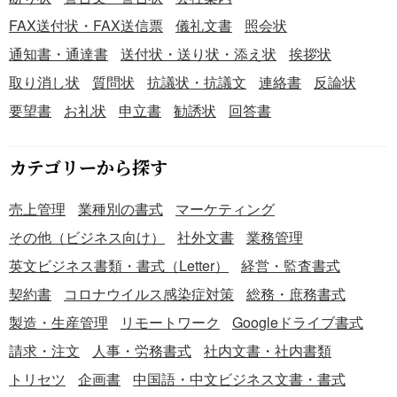
FAX送付状・FAX送信票
儀礼文書
照会状
通知書・通達書
送付状・送り状・添え状
挨拶状
取り消し状
質問状
抗議状・抗議文
連絡書
反論状
要望書
お礼状
申立書
勧誘状
回答書
カテゴリーから探す
売上管理
業種別の書式
マーケティング
その他（ビジネス向け）
社外文書
業務管理
英文ビジネス書類・書式（Letter）
経営・監査書式
契約書
コロナウイルス感染症対策
総務・庶務書式
製造・生産管理
リモートワーク
Googleドライブ書式
請求・注文
人事・労務書式
社内文書・社内書類
トリセツ
企画書
中国語・中文ビジネス文書・書式