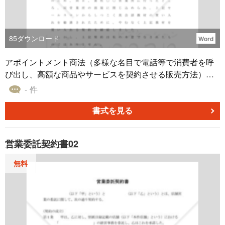
85
ダウンロード
Word
アポイントメント商法（多様な名目で電話等で消費者を呼
び出し、高額な商品やサービスを契約させる販売方法）に
よる契約のため、契約解除を通知する文書（2020年４月施
- 件
行の民法改正に対応）
書式を見る
営業委託契約書02
無料