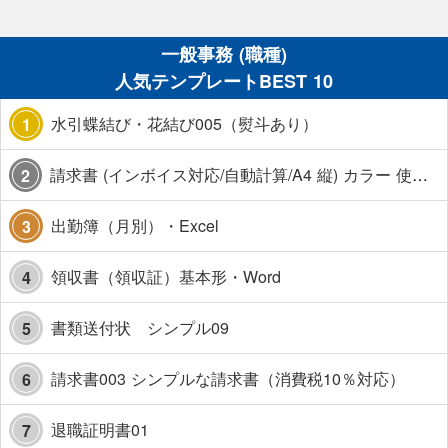
一般事務 (職種)
人気テンプレートBEST 10
水引蝶結び・花結び005（熨斗あり）
1
請求書 (インボイス対応/自動計算/A4 縦) カラー 使い方解説あり
2
出勤簿（月別）・Excel
3
領収書（領収証）基本形・Word
4
書類送付状 シンプル09
5
請求書003 シンプルな請求書（消費税10％対応）
6
退職証明書01
7