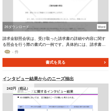
26
ダウンロード
Word
請求金額照会状は、受け取った請求書の詳細や内容に関す
る照会を行う際の書式の一例です。具体的には、請求書の
金額や内容に疑問や不明点がある場合、または確認を求め
- 件
られる場合に、この照会状を参考にして正確な情報の取得
や確認を行うことができます。 ビジネスの現場でのやり取
書式を見る
りや、複雑な取引の中で生じる疑問を解消するための有効
なツールとして、この照会状のフォーマットを利用するこ
インタビュー結果からのニーズ抽出
とで、よりスムーズなコミュニケーションを図ることが可
能です。使用時は、必要に応じて内容を適切に変更・補足
242円（税込）
して、正確な情報照会を行いましょう。