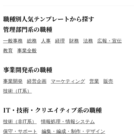
職種別人気テンプレートから探す
管理部門系の職種
一般事務
総務
人事
経理
財務
法務
広報・宣伝
教育
事業全般
事業開発系の職種
事業開発
経営企画
マーケティング
営業
販売
技術（IT系）
IT・技術・クリエイティブ系の職種
技術（非IT系）
情報処理・情報システム
保守・サポート
編集・編成・制作・デザイン