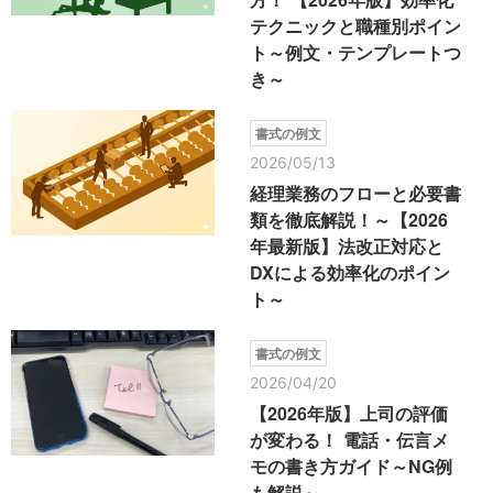
テクニックと職種別ポイン
ト～例文・テンプレートつ
き～
書式の例文
2026/05/13
経理業務のフローと必要書
類を徹底解説！～【2026
年最新版】法改正対応と
DXによる効率化のポイン
ト～
書式の例文
2026/04/20
【2026年版】上司の評価
が変わる！ 電話・伝言メ
モの書き方ガイド～NG例
も解説～