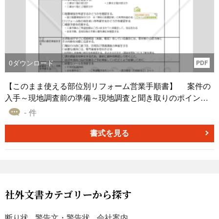
0
ダウンロード
PDF
【このまま使える部位別リフォーム営業手順書】 案件の
入手～現地調査前の準備～現地調査と聞き取りのポイント
～設計・提案～見積書作成～契約～着工準備～工事・引渡
- 件
し～アフターフォローまで、各Step毎のチェックポイント
がまとめられています。担当者のチェック項目を上長もチ
書式を見る
ェックしながら、最終Stepまでを編集した手順書です。中
途若年者は勿論ですが、ベテラン社員にも使って頂きたい
手順書です。手順書に示された技術・業務書類など、貴社
にて不足があれば、この機会に収集蓄積し、貴社独自のマ
ニュアルへと進化させてください。
社外文書カテゴリーから探す
断り状
警告文・警告状
会社案内