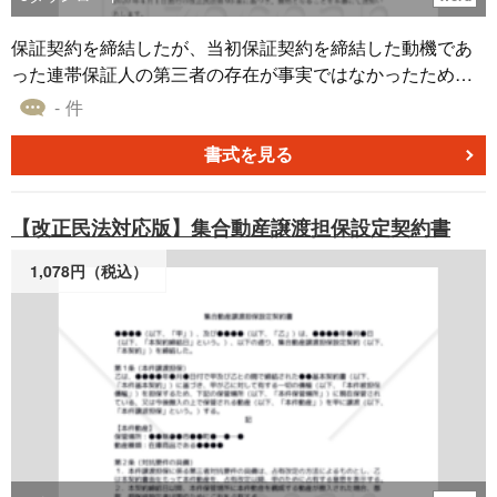
保証契約を締結したが、当初保証契約を締結した動機であ
った連帯保証人の第三者の存在が事実ではなかったため、2
020年4月1日施行の改正民法第95条に定める動機の錯誤を
- 件
根拠として当該保証契約の無効を通知するための「連帯保
証契約の無効通知書」雛型です。 適宜ご編集の上でご利用
書式を見る
いただければと存じます。 2020年4月1日施行の改正民法対
応版です。
【改正民法対応版】集合動産譲渡担保設定契約書
1,078円（税込）