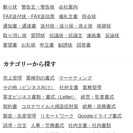
断り状
警告文・警告状
会社案内
FAX送付状・FAX送信票
儀礼文書
照会状
通知書・通達書
送付状・送り状・添え状
挨拶状
取り消し状
質問状
抗議状・抗議文
連絡書
反論状
要望書
お礼状
申立書
勧誘状
回答書
カテゴリーから探す
売上管理
業種別の書式
マーケティング
その他（ビジネス向け）
社外文書
業務管理
英文ビジネス書類・書式（Letter）
経営・監査書式
契約書
コロナウイルス感染症対策
総務・庶務書式
製造・生産管理
リモートワーク
Googleドライブ書式
請求・注文
人事・労務書式
社内文書・社内書類