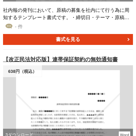
社内報の発刊において、原稿の募集を社内にて行う為に周
知するテンプレート書式です。・締切日・テーマ・原稿枚
数等の情報を記載し、社内に配布する社内報の原稿募集文
- 件
章のテンプレートです。
書式を見る
【改正民法対応版】連帯保証契約の無効通知書
638円（税込）
3
ダウンロード
Word