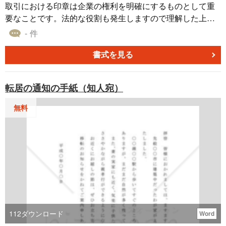
取引における印章は企業の権利を明確にするものとして重
要なことです。法的な役割も発生しますので理解した上で
の運用と管理が大切です。印章の取扱について規定したテ
- 件
ンプレート書式です。
書式を見る
転居の通知の手紙（知人宛）
無料
112
ダウンロード
Word