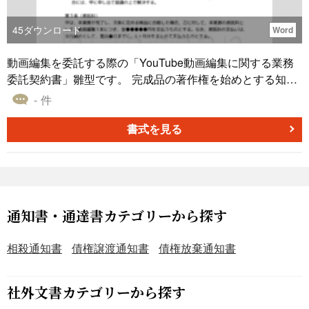
45
ダウンロード
Word
動画編集を委託する際の「YouTube動画編集に関する業務
委託契約書」雛型です。 完成品の著作権を始めとする知的
財産権を発注者に帰属するよう起案しておりますので、特
- 件
にその点をお含みおきいただき、適宜ご編集の上でご利用
いただければと存じます。2020年4月1日施行の改正民法対
書式を見る
応版です。 〔条文タイトル〕 第１条（目的） 第２条（委
託業務） 第３条（委託料） 第４条（検品） 第５条（有効
期間） 第６条（反社会的勢力の排除） 第７条（編集材料の
抹消） 第８条（知的財産権の帰属） 第９条（守秘義務）
第１０条（準拠法） 第１１条（損害賠償責任） 第１２条
通知書・通達書カテゴリーから探す
（合意管轄） 第１３条（協議事項）
相殺通知書
債権譲渡通知書
債権放棄通知書
社外文書カテゴリーから探す