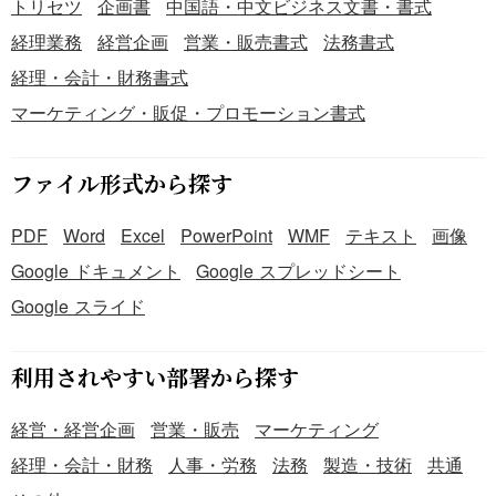
トリセツ
企画書
中国語・中文ビジネス文書・書式
経理業務
経営企画
営業・販売書式
法務書式
経理・会計・財務書式
マーケティング・販促・プロモーション書式
ファイル形式から探す
PDF
Word
Excel
PowerPoint
WMF
テキスト
画像
Google ドキュメント
Google スプレッドシート
Google スライド
利用されやすい部署から探す
経営・経営企画
営業・販売
マーケティング
経理・会計・財務
人事・労務
法務
製造・技術
共通