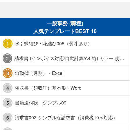
一般事務 (職種)
人気テンプレートBEST 10
水引蝶結び・花結び005（熨斗あり）
1
請求書 (インボイス対応/自動計算/A4 縦) カラー 使い方解説あり
2
出勤簿（月別）・Excel
3
領収書（領収証）基本形・Word
4
書類送付状 シンプル09
5
請求書003 シンプルな請求書（消費税10％対応）
6