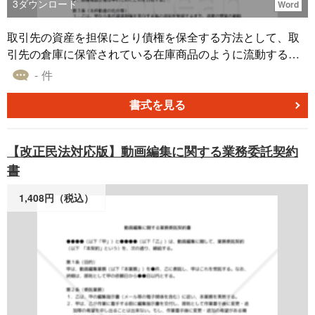
3
ダウンロード
Word
取引先の資産を担保にとり債権を保全する方法として、取
引先の倉庫に保管されている在庫商品のように流動する集
合物（集合動産）を担保に取ることも可能です。 本書は、
- 件
上記のような集合動産の所有権を移転させる方法で担保に
取るための「集合動産譲渡担保設定契約書」雛型です。 適
書式を見る
宜ご編集の上でご利用いただければと存じます。2020年4
月1日施行の改正民法対応版です。
【改正民法対応版】動画編集に関する業務委託契約
書
1,408円（税込）