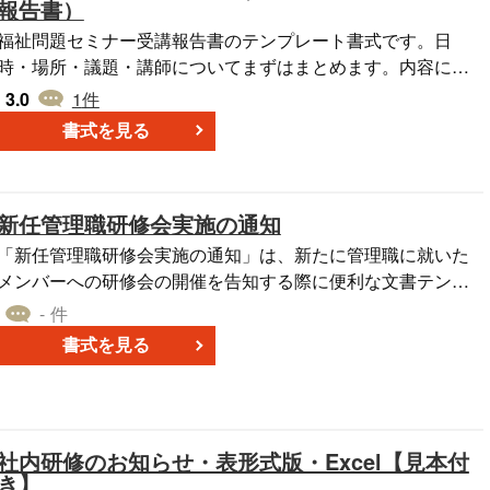
報告書）
福祉問題セミナー受講報告書のテンプレート書式です。日
時・場所・議題・講師についてまずはまとめます。内容につ
いて詳細に記載し、分かりやすく記述します。所感について
3.0
1
件
も今後どうするべきかを記載します。ダウンロードは無料で
書式を見る
す。
新任管理職研修会実施の通知
「新任管理職研修会実施の通知」は、新たに管理職に就いた
メンバーへの研修会の開催を告知する際に便利な文書テンプ
レートです。この書式を使用することで、研修の日時、場
- 件
所、対象者、研修内容などを一括して効率良く伝えることが
書式を見る
できます。複数の部署やプロジェクトチームが関わる大規模
な研修であっても、このテンプレートは情報の一元化と拡散
に役立ちます。ダウンロードは無料です。新任管理職者自身
や人事部門がスムーズに通知を行うための手間を省くことが
社内研修のお知らせ・表形式版・Excel【見本付
できるでしょう。
き】