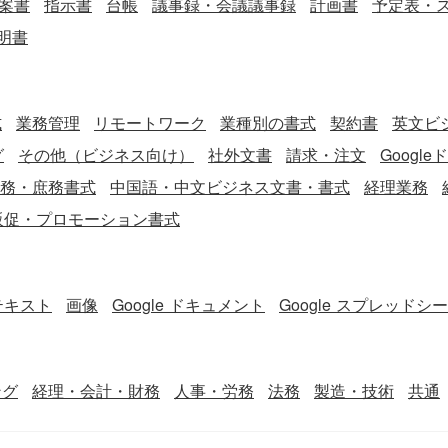
案書
指示書
台帳
議事録・会議議事録
計画書
予定表・
明書
式
業務管理
リモートワーク
業種別の書式
契約書
英文ビジ
グ
その他（ビジネス向け）
社外文書
請求・注文
Googl
務・庶務書式
中国語・中文ビジネス文書・書式
経理業務
販促・プロモーション書式
テキスト
画像
Google ドキュメント
Google スプレッドシ
ング
経理・会計・財務
人事・労務
法務
製造・技術
共通