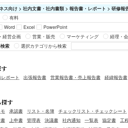
講師やテーマ別研修の案内に＞ 「テーマ」「講師」「内容」
の目的や目標を明確にでき、参加者は何を学ぶべきかを理解
ネス向け > 社内文書・社内書類 > 報告書・レポート > 研修
欄を明記することで、受講目的を明確に伝えられます。 ＜申
しやすくなる。 こちらは表形式を採用した、Word版の研修ス
込者の取りまとめ・人事部の研修連絡用として＞ 申込方法や
ケジュールのテンプレートです。無料でダウンロードできる
有料
担当者名も記載でき、社内フローの一本化に寄与します。 ■
ので、自社で研修を実施する際にご活用ください。
Word
Excel
PowerPoint
利用・作成時のポイント ＜「記」以下の表形式に研修情報を
正確に記入＞ 日時・会場・申込期限など、抜け漏れがないよ
・経営企画
営業・販売
マーケティング
経理・
う確認しましょう。 ＜案内文は目的や必要性を簡潔に伝える
ら検索
選択カテゴリから検索
＞ 「何のための研修か」を明示することで、参加率向上につ
ながります。 ■テンプレートの利用メリット ＜案内文＋表形
式の二段構成で分かりやすい＞ 内容ごとの見出し付きで、参
探す
加者が迷わず情報を把握できます。 ＜Excel形式で編集・共
有・印刷が簡単＞ 社内回覧・PDF化・掲示物としてもスムー
修レポート
出張報告書
営業報告書・売上報告書
経緯報告書
ズに対応可能です。 ＜何度でも再利用可能な汎用レイアウト
＞ 開催日や講師を差し替えるだけで、毎回の研修案内に活用
できます。
ら探す
メモ
承認書
リスト・名簿
チェックリスト・チェックシート
末書
上申書
管理表
決議書
社内通知
一覧表
協定書
工