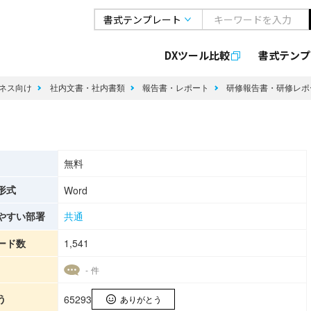
DXツール比較
書式
テンプ
ネス向け
社内文書・社内書類
報告書・レポート
研修報告書・研修レポ
無料
形式
Word
やすい部署
共通
ード数
1,541
- 件
う
65293
ありがとう