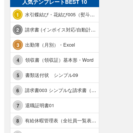
人気テンプレートBEST 10
水引蝶結び・花結び005（熨斗あり）
1
請求書 (インボイス対応/自動計算/A4 縦) カラー 使い方解説あり
2
出勤簿（月別）・Excel
3
領収書（領収証）基本形・Word
4
書類送付状 シンプル09
5
請求書003 シンプルな請求書（消費税10％対応）
6
退職証明書01
7
有給休暇管理表（全社員一覧表版）・横【見本付き】
8