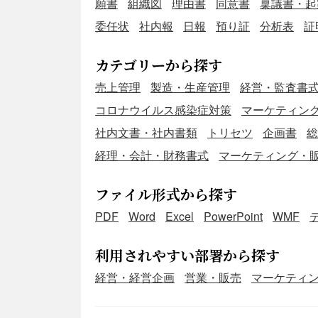
願書
組織図
理由書
同意書
稟議書・起
委任状
社内報
日報
預り証
分析表
証
カテゴリーから探す
売上管理
製造・生産管理
経営・監査書
コロナウイルス感染症対策
マーケティン
社内文書・社内書類
トリセツ
企画書
総
経理・会計・財務書式
マーケティング・
ファイル形式から探す
PDF
Word
Excel
PowerPoint
WMF
利用されやすい部署から探す
経営・経営企画
営業・販売
マーケティ