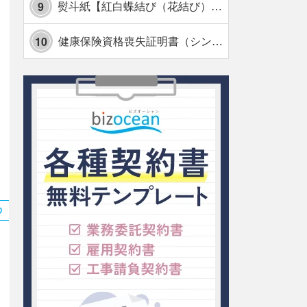
熨斗紙【紅白蝶結び（花結び）・水引7本】・Excel
9
健康保険資格喪失証明書（シンプル表形式版）・Excel【見本付き】
10