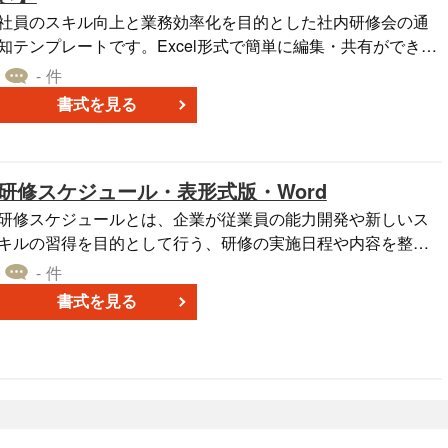
社員のスキル向上と業務効率化を目的とした社内研修会の通
知テンプレートです。Excel形式で簡単に編集・共有ができ、
研修会の詳細な日程や場所、テーマ、講師情報などを明確に
- 件
記載することで、参加者がスムーズに研修に参加できるよう
書式を見る
サポートします。文頭には「社員各位」宛の案内文、下部に
は「日時」「場所」「テーマ」「講師」「対象」「申込方
法」「担当者」などの情報を整理できる表形式の構成となっ
研修スケジュール・表形式版・Word
ており、読みやすく整った社内連絡文としてすぐに使用可能
です。 印刷・配布・メール添付にも適しており、部門横断の
研修スケジュールとは、企業が従業員の能力開発や新しいス
研修案内や参加者の取りまとめにも便利な実用フォーマット
キルの習得を目的として行う、研修の実施日程や内容を整理
す。 ■社内研修のお知らせとは 企業内で実施される研修や
し、記載した文書です。一般に、研修の効率的な運営を支援
- 件
セミナーの概要・開催日時・申込方法などを、社員に向けて
する目的で作成されます。 研修スケジュールの作成には、次
書式を見る
周知する文書です。 参加希望者を取りまとめる目的のほか、
のようなメリットがあります。 ・研修の効率化：事前にスケ
研修の目的や講師情報を事前に伝えることで、社員の参加意
ジュールを立てることで、研修の流れがスムーズになり、時
欲を高めるとともに、研修実施のスムーズな運営を支援する
間の無駄を省くことができる。 ・認識の共有：研修を実施す
役割も担います。 ■テンプレートの利用シーン ＜全社または
る担当者と参加者の間でスケジュールを共有することで、認
部署ごとの社内研修を周知したいとき＞ 通知内容が整ってお
識の齟齬を防げるため、研修中の混乱を避けて、円滑な進行
り、そのまま配布・掲示資料としても活用可能です。 ＜外部
を実現できる。 ・目標の明確化：スケジュールを通じて研修