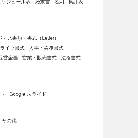
スケジュール表
始末書
名刺
集計表
ネス書類・書式（Letter）
eドライブ書式
人事・労務書式
経営企画
営業・販売書式
法務書式
ート
Google スライド
その他